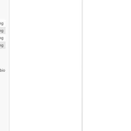
mg
mg
mg
mg
bio