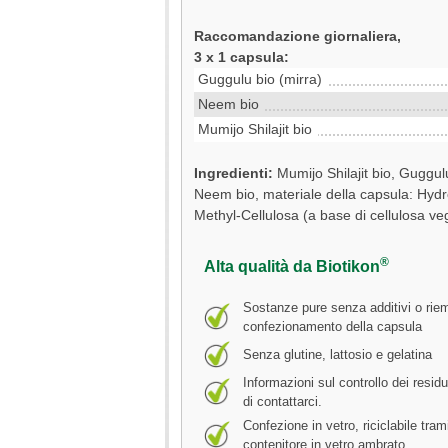
Raccomandazione giornaliera,
3 x 1 capsula:
Guggulu bio (mirra)
Neem bio
Mumijo Shilajit bio
Ingredienti:
Mumijo Shilajit bio, Guggulu
Neem bio, materiale della capsula: Hydr
Methyl-Cellulosa (a base di cellulosa ve
®
Alta qualità da Biotikon
Sostanze pure senza additivi o riemp
confezionamento della capsula
Senza glutine, lattosio e gelatina
Informazioni sul controllo dei resid
di contattarci.
Confezione in vetro, riciclabile trami
contenitore in vetro ambrato