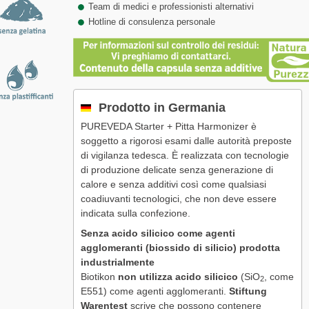
Team di medici e professionisti alternativi
Hotline di consulenza personale
Prodotto in Germania
PUREVEDA Starter + Pitta Harmonizer è
soggetto a rigorosi esami dalle autorità preposte
di vigilanza tedesca. È realizzata con tecnologie
di produzione delicate senza generazione di
calore e senza additivi così come qualsiasi
coadiuvanti tecnologici, che non deve essere
indicata sulla confezione.
Senza acido silicico come agenti
agglomeranti (biossido di silicio) prodotta
industrialmente
Biotikon
non utilizza acido silicico
(SiO
, come
2
E551) come agenti agglomeranti.
Stiftung
Warentest
scrive che possono contenere