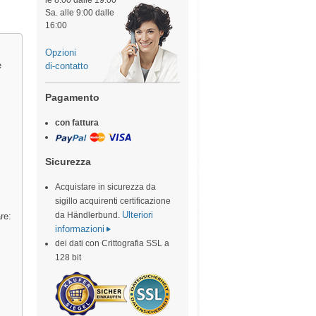
le 8:00 dalle 19:00
Sa. alle 9:00 dalle
16:00
Opzioni
e
di-contatto
Pagamento
con fattura
Sicurezza
Acquistare in sicurezza da
sigillo acquirenti certificazione
Ulteriori
da Händlerbund.
re:
informazioni
dei dati con Crittografia SSL a
128 bit