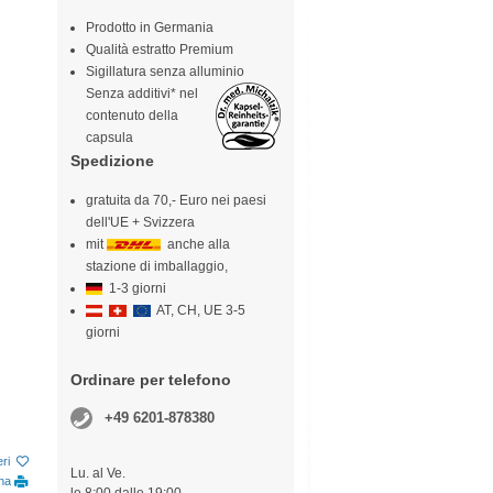
Prodotto in Germania
Qualità estratto Premium
Sigillatura senza alluminio
Senza additivi* nel
contenuto della
capsula
Spedizione
gratuita da 70,- Euro nei paesi
dell'UE + Svizzera
mit
anche alla
stazione di imballaggio,
1-3 giorni
AT, CH, UE 3-5
giorni
Ordinare per telefono
+49 6201-878380
eri
Lu. al Ve.
ina