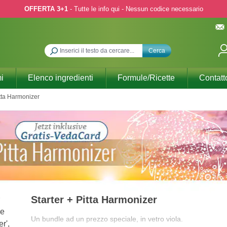
OFFERTA 3+1
- Tutte le info qui - Nessun codice necessario
Cerca
i
Elenco ingredienti
Formule/Ricette
Contatt
itta Harmonizer
Starter + Pitta Harmonizer
Un bundle ad un prezzo speciale, in vetro viola.