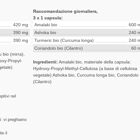
Raccomandazione giornaliera,
3 x 1 capsula:
420 mg
Amalaki bio
600 
390 mg
Ashoka bio
240 
390 mg
Turmeric bio (Curcuma longa)
240 
Coriandolo bio (Cilantro)
60 
 bio (mirra),
oxy-Propyl-
Ingredienti:
Amalaki bio, materiale della capsula:
getale)
Hydroxy-Propyl-Methyl-Cellulosa (a base di cellulosa
vegetale) Ashoka bio, Curcuma longa bio, Coriandolo 
(Cilantro)
itivi nel
ui: vi preghiamo
te il