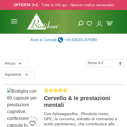
OFFERTA 3+1
- Tutte le info qui - Nessun codice necessario
p to main content
Skip to search
Skip to main navigation
Aiuto & Consigli
+49 (0)6201-878380
Prezzo
Ingredienti
Average rating of 5 out of 5 stars
Cervello & le prestazioni
mentali
Con Ashwagandha , Rhodiola rosea,
OPC, la curcuma, estratto di rosmarino e
acido pantotenico, che contribuisce alla