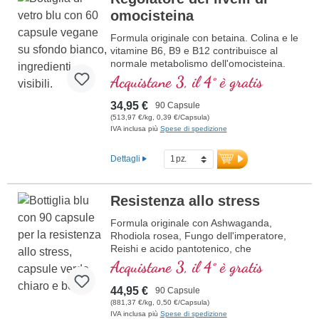
omocisteina
Formula originale con betaina. Colina e le
vitamine B6, B9 e B12 contribuisce al
normale metabolismo dell'omocisteina.
Betaina deve essere incluso con minimo
Acquistane 3, il 4° è gratis
1,5 g di avere un effetto sui livelli di
omocisteina. Vitamine del gruppo B in
34,95 €
90 Capsule
forma bioattiva
(513,97 €/kg, 0,39 €/Capsula)
IVA inclusa più
Spese di spedizione
Dettagli
Resistenza allo stress
Formula originale con Ashwaganda,
Rhodiola rosea, Fungo dell'imperatore,
Reishi e acido pantotenico, che
contribuisce alla normale prestazioni
Acquistane 3, il 4° è gratis
mentali. La vitamina E aiuta a proteggere
le cellule dallo stress ossidativo.
44,95 €
90 Capsule
(881,37 €/kg, 0,50 €/Capsula)
IVA inclusa più
Spese di spedizione