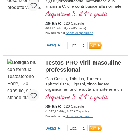
7,Q10,idrossitirosolo, nattokinase e la
vitamina C, che contribuisce alla normale
formazione del collagene per la normale
Acquistane 3, il 4° è gratis
funzione dei vasi sanguigni. Le vitamine
del gruppo B sono presenti in forma
49,95 €
120 Capsule
bioattiva.
(601,81 €/kg, 0,42 €/Capsula)
IVA inclusa più
Spese di spedizione
Dettagli
Testos PRO viril masculine
professional
Con Crisina, Tribulus, Turnera
aphrodisiaca, Lignani, zinco legato
organicamente che aiuta a mantenere un
normale livello di testosterone nel sangue,
Acquistane 3, il 4° è gratis
la sintesi proteica, il metabolismo dei
carboidrati, gli acidi grassi e il
89,95 €
120 Capsule
metabolismo dei macronutrienti
(1.045,93 €/kg, 0,75 €/Capsula)
IVA inclusa più
Spese di spedizione
Dettagli