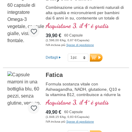
Combinazione unica di nutrienti naturali di
alta qualità e micronutrienti per bambini
dai 6 anni in su, contenente un totale di
20 nutrienti essenziali per il vostro
Acquistane 3, il 4° è gratis
bambino.
39,90 €
60 Capsule
(1.596,00 €/kg, 0,67 €/Capsula)
IVA inclusa più
Spese di spedizione
Dettagli
Fatica
Formula sostanza vitale con
Ashwagandha, NADH, glutatione, Q10 e
la vitamina B12, contribuisce a ridurre la
stanchezza e la fatica.
Acquistane 3, il 4° è gratis
49,90 €
60 Capsule
(1.848,15 €/kg, 0,83 €/Capsula)
IVA inclusa più
Spese di spedizione