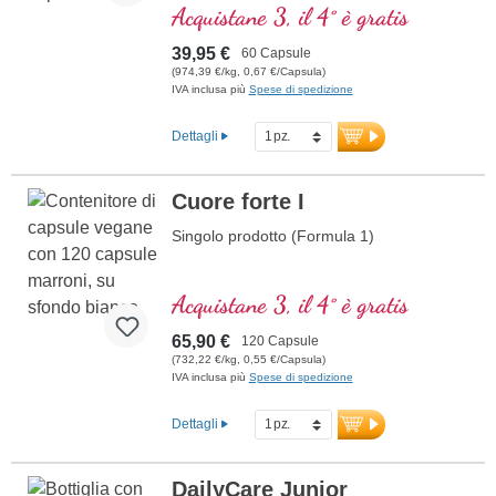
normale prestazioni mentali ed è coinvolto
Acquistane 3, il 4° è gratis
nella sintesi e nel metabolismo di diversi
neurotrasmettitori. Vitamine B bioattivo!
39,95 €
60 Capsule
(974,39 €/kg, 0,67 €/Capsula)
IVA inclusa più
Spese di spedizione
Dettagli
Cuore forte I
Singolo prodotto (Formula 1)
Acquistane 3, il 4° è gratis
65,90 €
120 Capsule
(732,22 €/kg, 0,55 €/Capsula)
IVA inclusa più
Spese di spedizione
Dettagli
DailyCare Junior