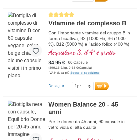
Average rating of 5 out of 5 stars
Vitamine del complesso B
Con l'importante vitamine del gruppo B in
forma bioattiva, B2 (1000 %), B6 (1000
%), B12 (5000 %) e l'acido folico (400 %)
e tutti gli altri vitamine-B. Con
Acquistane 3, il 4° è gratis
metilcobalamina e adenosil cobalamina.
34,95 €
60 Capsule
(896,15 €/kg, 0,58 €/Capsula)
IVA inclusa più
Spese di spedizione
Dettagli
Women Balance 20 - 45
anni
Per le donne da 45 anni, 90 capsule in
vetro viola di alta qualità