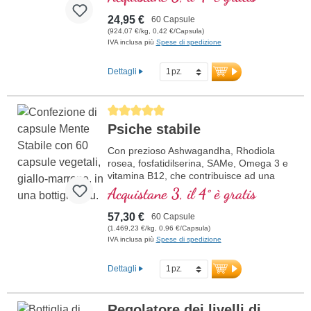
24,95 €
60 Capsule
(924,07 €/kg, 0,42 €/Capsula)
IVA inclusa più
Spese di spedizione
Dettagli
Average rating of 5 out of 5 stars
Psiche stabile
Con prezioso Ashwagandha, Rhodiola
rosea, fosfatidilserina, SAMe, Omega 3 e
vitamina B12, che contribuisce ad una
funzione normale della psiche
Acquistane 3, il 4° è gratis
57,30 €
60 Capsule
(1.469,23 €/kg, 0,96 €/Capsula)
IVA inclusa più
Spese di spedizione
Dettagli
Regolatore dei livelli di