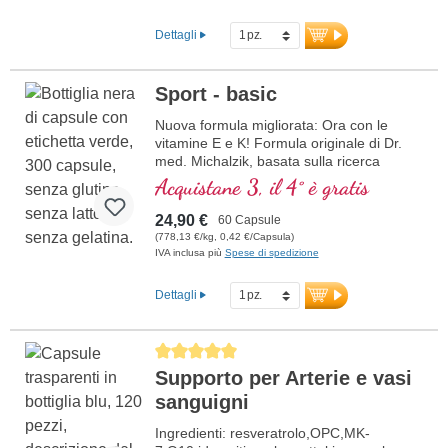
Dettagli
Sport - basic
Nuova formula migliorata: Ora con le
vitamine E e K! Formula originale di Dr.
med. Michalzik, basata sulla ricerca
scientifica più avanzata. Vitamine B 2, 6,
Acquistane 3, il 4° è gratis
12 e acido folico in forma bioattiva.
24,90 €
60 Capsule
(778,13 €/kg, 0,42 €/Capsula)
IVA inclusa più
Spese di spedizione
Dettagli
Average rating of 5 out of 5 stars
Supporto per Arterie e vasi
sanguigni
Ingredienti: resveratrolo,OPC,MK-