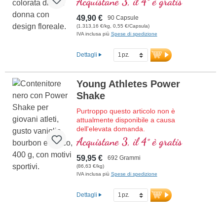
Acquistane 3, il 4° è gratis
49,90 €
90 Capsule
(1.313,16 €/kg, 0,55 €/Capsula)
IVA inclusa più
Spese di spedizione
Dettagli
Young Athletes Power
Shake
Purtroppo questo articolo non è
attualmente disponibile a causa
dell'elevata domanda.
Frappe proteico di alta qualità con tutti gli
Acquistane 3, il 4° è gratis
aminoacidi essenziali (EAA) e aminoacidi
muscolari (BCAA), arricchito con creatina,
59,95 €
692 Grammi
D-ribose (zucchero muscolare) e acetil-L-
(86,63 €/kg)
carnitina, collagene, i coralli Sango
IVA inclusa più
Spese di spedizione
forniscono 70 minerali e oligoelementi con
calcio e vitamina D per ossa forti. Senza
Dettagli
dolcificanti e aromi artificiali, con vaniglia
bourbon naturale. Sviluppato da medici,
prodotto in Germania.