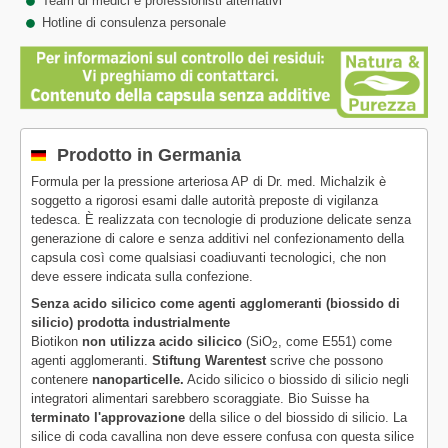
Team di medici e professionisti alternativi
Hotline di consulenza personale
Prodotto in Germania
Formula per la pressione arteriosa AP di Dr. med. Michalzik è
soggetto a rigorosi esami dalle autorità preposte di vigilanza
tedesca. È realizzata con tecnologie di produzione delicate senza
generazione di calore e senza additivi nel confezionamento della
capsula così come qualsiasi coadiuvanti tecnologici, che non
deve essere indicata sulla confezione.
Senza acido silicico come agenti agglomeranti (biossido di
silicio) prodotta industrialmente
Biotikon
non utilizza acido silicico
(SiO
, come E551) come
2
agenti agglomeranti.
Stiftung Warentest
scrive che possono
contenere
nanoparticelle.
Acido silicico o biossido di silicio negli
integratori alimentari sarebbero scoraggiate. Bio Suisse ha
terminato l'approvazione
della silice o del biossido di silicio. La
silice di coda cavallina non deve essere confusa con questa silice