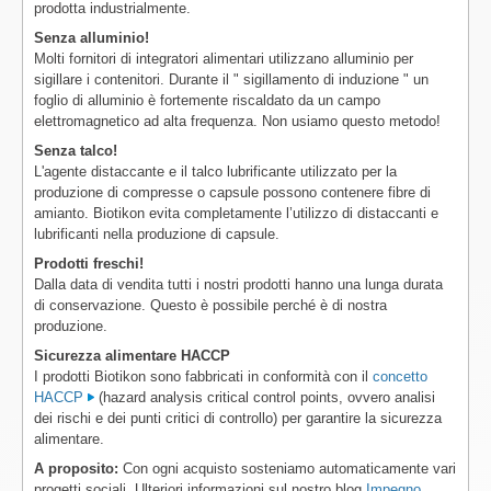
prodotta industrialmente.
Senza alluminio!
Molti fornitori di integratori alimentari utilizzano alluminio per
sigillare i contenitori. Durante il " sigillamento di induzione " un
foglio di alluminio è fortemente riscaldato da un campo
elettromagnetico ad alta frequenza. Non usiamo questo metodo!
Senza talco!
L'agente distaccante e il talco lubrificante utilizzato per la
produzione di compresse o capsule possono contenere fibre di
amianto. Biotikon evita completamente l’utilizzo di distaccanti e
lubrificanti nella produzione di capsule.
Prodotti freschi!
Dalla data di vendita tutti i nostri prodotti hanno una lunga durata
di conservazione. Questo è possibile perché è di nostra
produzione.
Sicurezza alimentare HACCP
I prodotti Biotikon sono fabbricati in conformità con il
concetto
HACCP
(hazard analysis critical control points, ovvero analisi
dei rischi e dei punti critici di controllo) per garantire la sicurezza
alimentare.
A proposito:
Con ogni acquisto sosteniamo automaticamente vari
progetti sociali. Ulteriori informazioni sul nostro blog
Impegno