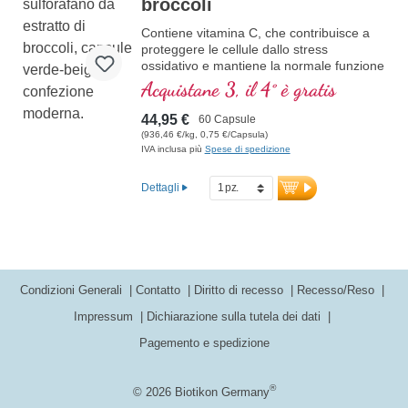
broccoli
Contiene vitamina C, che contribuisce a
proteggere le cellule dallo stress
ossidativo e mantiene la normale funzione
immunitaria. Con semi di nasturzio come
Acquistane 3, il 4° è gratis
prezioso integratore.
44,95 €
60 Capsule
(936,46 €/kg, 0,75 €/Capsula)
IVA inclusa più
Spese di spedizione
Dettagli
Condizioni Generali
Contatto
Diritto di recesso
Recesso/Reso
Impressum
Dichiarazione sulla tutela dei dati
Pagemento e spedizione
®
© 2026 Biotikon Germany