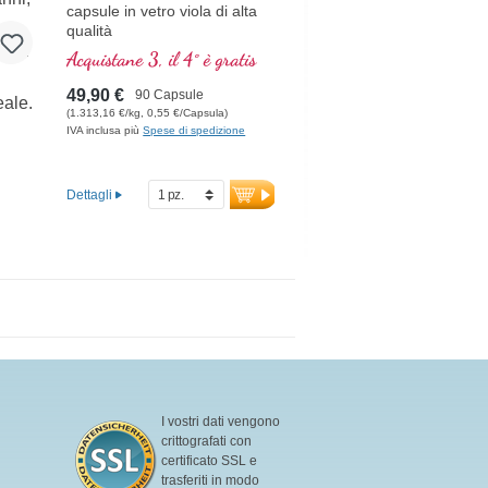
capsule in vetro viola di alta
qualità
Acquistane 3, il 4° è gratis
49,90 €
90 Capsule
(1.313,16 €/kg, 0,55 €/Capsula)
IVA inclusa più
Spese di spedizione
Dettagli
I vostri dati vengono
crittografati con
certificato SSL e
trasferiti in modo