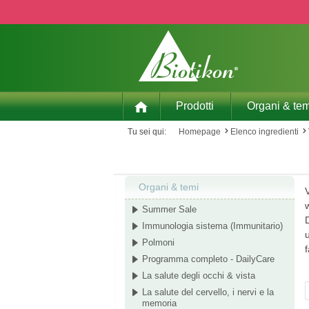
p to main content
Skip to search
Skip to main navigation
Prodotti
Organi & tem
Tu sei qui:
Homepage
Elenco ingredienti
Organi & temi
w
Summer Sale
Immunologia sistema (Immunitario)
Polmoni
f
Programma completo - DailyCare
La salute degli occhi & vista
La salute del cervello, i nervi e la
memoria