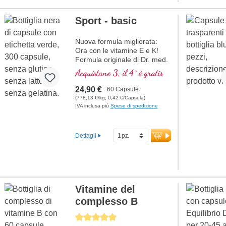
Sport - basic
Nuova formula migliorata:
Ora con le vitamine E e K!
Formula originale di Dr. med.
Michalzik, basata sulla ricerca
Acquistane 3, il 4° è gratis
scientifica più avanzata.
Vitamine B 2, 6, 12 e acido
24,90 €
60 Capsule
folico in forma bioattiva.
(778,13 €/kg, 0,42 €/Capsula)
IVA inclusa più
Spese di spedizione
Dettagli
Vitamine del
complesso B
Average rating of 5 out of 5 stars