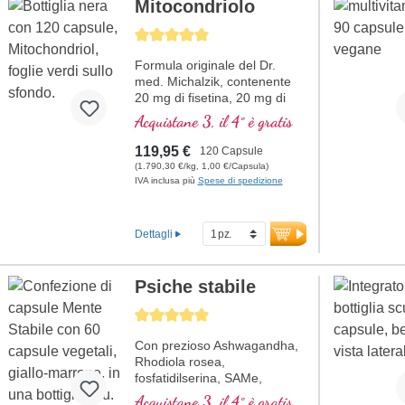
Mitocondriolo
Average rating of 5 out of 5 stars
Formula originale del Dr.
med. Michalzik, contenente
20 mg di fisetina, 20 mg di
NADH, 150 mg di Q10 e molti
Acquistane 3, il 4° è gratis
altri importanti agenti
mitocondriali. Con l'enhancer
119,95 €
120 Capsule
di biodisponibilità D-Pinitol.
(1.790,30 €/kg, 1,00 €/Capsula)
Guscio delle capsule vegano,
IVA inclusa più
Spese di spedizione
senza PEG e carragenina, e
sigillo privo di alluminio,
attivatore mitocondriale PGC-
Dettagli
1α, senza additivi, qualità ad
alta purezza. 40 anni di
esperienza in sostanze vitali e
Psiche stabile
oltre 20 anni di esperienza
produttiva.
Average rating of 5 out of 5 stars
Con prezioso Ashwagandha,
Rhodiola rosea,
fosfatidilserina, SAMe,
Omega 3 e vitamina B12, che
Acquistane 3, il 4° è gratis