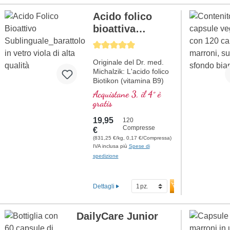
Acido folico
bioattiva
(vitamina B9)
Average rating of 5 out of 5 stars
Originale del Dr. med.
Michalzik: L'acido folico
Biotikon (vitamina B9)
offre 800 µg di acido
Acquistane 3, il 4° è
folico biologicamente
gratis
attivo per compressa,
sotto forma di
19,95
120
metiltetraidrofolato (5-
Compresse
€
MTHF), particolarmente
(831,25 €/kg, 0,17 €/Compressa)
ben assorbito
IVA inclusa più
Spese di
dall'organismo. L'acido
spedizione
folico contribuisce alla
normale formazione del
sangue e alla funzione
Dettagli
del sistema immunitario.
Privo di qualsiasi
additivo, il prodotto è
DailyCare Junior
confezionato in un sigillo
privo di alluminio.