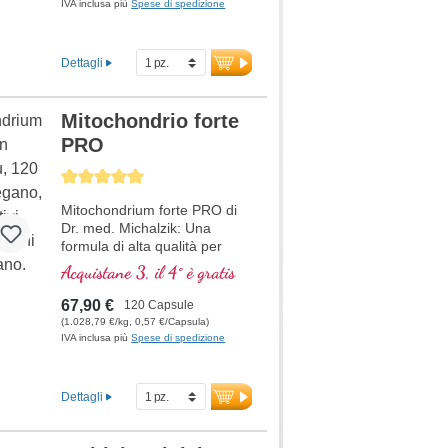
IVA inclusa più
Spese di spedizione
Dettagli
Mitochondrio forte
PRO
Average rating of 5 out of 5 stars
Mitochondrium forte PRO di
Dr. med. Michalzik: Una
formula di alta qualità per
supportare il metabolismo
Acquistane 3, il 4° è gratis
energetico e la salute
cellulare. Include NADH, Q10,
67,90 €
120 Capsule
Resveratrolo e Tiamina, che
(1.028,79 €/kg, 0,57 €/Capsula)
promuovono il metabolismo
IVA inclusa più
Spese di spedizione
energetico, oltre all'acido R-
Alfa-Lipoico nella preziosa
forma di Sodium-R-Lipoato.
Dettagli
Sigillatura senza alluminio e
oltre 20 anni di esperienza
garantiscono la massima