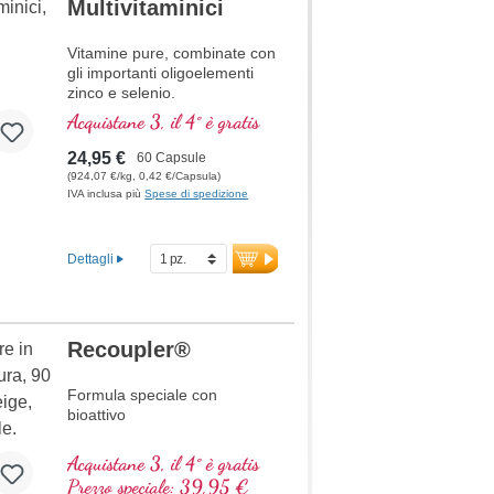
Multivitaminici
qualità. Sviluppato da medici.
Vitamine pure, combinate con
ulteriori informazioni su
Mitochondrium forte PRO
gli importanti oligoelementi
zinco e selenio.
Acquistane 3, il 4° è gratis
24,95 €
60 Capsule
(924,07 €/kg, 0,42 €/Capsula)
IVA inclusa più
Spese di spedizione
Dettagli
Recoupler®
Formula speciale con
bioattivo
A
cido folico
Acquistane 3, il 4° è gratis
A
rginina
Prezzo speciale: 39,95 €