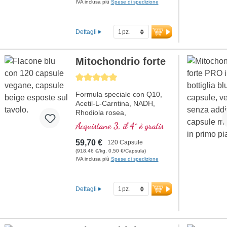
IVA inclusa più
Spese di spedizione
Dettagli
Mitochondrio forte
Average rating of 5 out of 5 stars
Formula speciale con Q10,
Acetil-L-Carntina, NADH,
Rhodiola rosea,
Fosfatidilserina, Glutatione,
Acquistane 3, il 4° è gratis
Cordyceps e rame, che
contribuisce al normale
59,70 €
120 Capsule
metabolismo di energia (sotto
(918,46 €/kg, 0,50 €/Capsula)
forma di ATP nella catena
IVA inclusa più
Spese di spedizione
respiratoria cellulare).
Dettagli