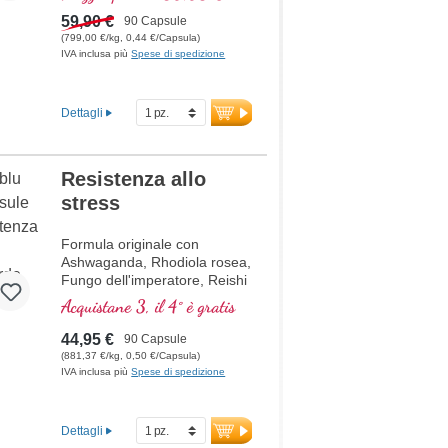
L
icopene
C
urcuma
59,90 €
90 Capsule
C
urcumina
(799,00 €/kg, 0,44 €/Capsula)
IVA inclusa più
Spese di spedizione
A
cido ascorbico
R
esveratrolo
E
(Vitamina E)
Dettagli
B
(Vitamina B12)
Resistenza allo
stress
Formula originale con
Ashwaganda, Rhodiola rosea,
Fungo dell'imperatore, Reishi
e acido pantotenico, che
Acquistane 3, il 4° è gratis
contribuisce alla normale
prestazioni mentali. La
44,95 €
90 Capsule
vitamina E aiuta a proteggere
(881,37 €/kg, 0,50 €/Capsula)
le cellule dallo stress
IVA inclusa più
Spese di spedizione
ossidativo.
Dettagli