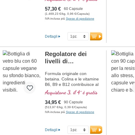
contribuisce ad una funzione
normale della psiche
57,30 €
60 Capsule
(1.469,23 €/kg, 0,96 €/Capsula)
IVA inclusa più
Spese di spedizione
Dettagli
Regolatore dei
livelli di
omocisteina
Formula originale con
betaina. Colina e le vitamine
B6, B9 e B12 contribuisce al
normale metabolismo
Acquistane 3, il 4° è gratis
dell'omocisteina. Betaina
deve essere incluso con
34,95 €
90 Capsule
minimo 1,5 g di avere un
(513,97 €/kg, 0,39 €/Capsula)
effetto sui livelli di
IVA inclusa più
Spese di spedizione
omocisteina. Vitamine del
gruppo B in forma bioattiva
Dettagli