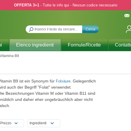
OFFERTA 3+1
- Tutte le info qui - Nessun codice necessario
Cerca
i
Elenco ingredienti
Formule/Ricette
Contatt
Vitamina B9
Vitamin B9 ist ein Synonym für
. Gelegentlich
Folsäure
ird auch der Begriff "Folat" verwendet.
Die Bezeichnungen Vitamin M oder Vitamin B11 sind
unüblich und daher eher ungebräuchlich aber nicht
alsch.
Prezzo
Ingredienti