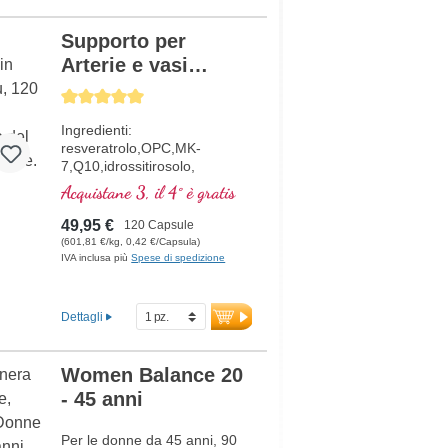
Supporto per
Arterie e vasi
sanguigni
Average rating of 5 out of 5 stars
Ingredienti:
resveratrolo,OPC,MK-
7,Q10,idrossitirosolo,
nattokinase e la vitamina C,
Acquistane 3, il 4° è gratis
che contribuisce alla normale
formazione del collagene per
49,95 €
120 Capsule
la normale funzione dei vasi
(601,81 €/kg, 0,42 €/Capsula)
sanguigni. Le vitamine del
IVA inclusa più
Spese di spedizione
gruppo B sono presenti in
forma bioattiva.
Dettagli
Women Balance 20
- 45 anni
Per le donne da 45 anni, 90