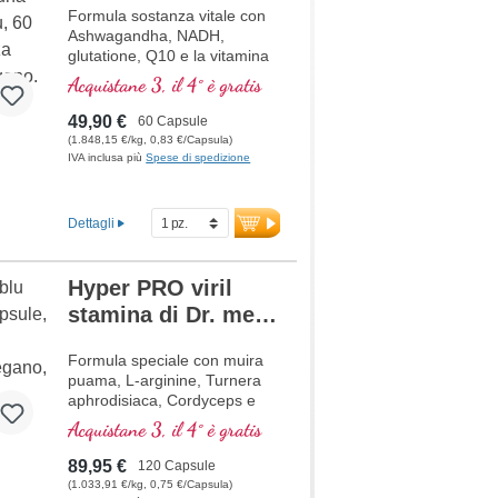
Formula sostanza vitale con
Ashwagandha, NADH,
glutatione, Q10 e la vitamina
B12, contribuisce a ridurre la
Acquistane 3, il 4° è gratis
stanchezza e la fatica.
49,90 €
60 Capsule
(1.848,15 €/kg, 0,83 €/Capsula)
IVA inclusa più
Spese di spedizione
Dettagli
Hyper PRO viril
stamina di Dr. med.
Michalzik
Formula speciale con muira
puama, L-arginine, Turnera
aphrodisiaca, Cordyceps e
zinco legato organicamente
Acquistane 3, il 4° è gratis
che aiutano la fertilità e un
normale livello di testosterone
89,95 €
120 Capsule
nel sangue.
(1.033,91 €/kg, 0,75 €/Capsula)