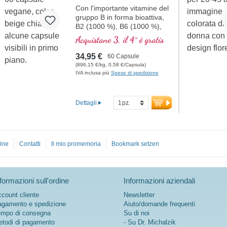
Con l'importante vitamine del
gruppo B in forma bioattiva,
B2 (1000 %), B6 (1000 %),
B12 (5000 %) e l'acido folico
Acquistane 3, il 4° è gratis
(400 %) e tutti gli altri
vitamine-B. Con
34,95 €
60 Capsule
metilcobalamina e adenosil
(896,15 €/kg, 0,58 €/Capsula)
cobalamina.
IVA inclusa più
Spese di spedizione
Dettagli
ine
Contatti
Il mio promemoria
Bookmark setzen
formazioni sull'ordine
Informazioni aziendali
count cliente
Newsletter
gamento e spedizione
Aiuto/domande frequenti
mpo di consegna
Su di noi
todi di pagamento
- Su Dr. Michalzik