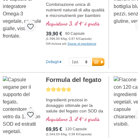
Combinazione unica di
Prodotto in Germania
nutrienti naturali di alta qualità
secondo i più alti
e micronutrienti per bambini
standard di qualità.
dai 6 anni in su, contenente
ulteriori informazioni
Acquistane 3, il 4° è gratis
un totale di 20 nutrienti
sull’acido folico
essenziali per il vostro
39,90 €
60 Capsule
bambino.
(1.596,00 €/kg, 0,67 €/Capsula)
IVA inclusa più
Spese di spedizione
Dettagli
Formula del fegato
Average rating of 5 out of 5 stars
Ingredienti preziosi in
dosaggio ottimale per la
salute del fegato con SOD da
estratto di melone.
Acquistane 3, il 4° è gratis
69,95 €
120 Capsule
(1.044,03 €/kg, 0,58 €/Capsula)