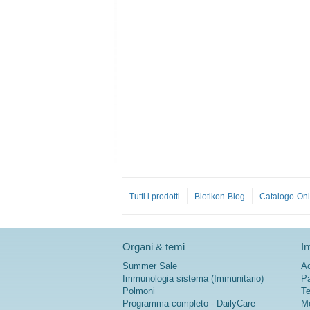
Tutti i prodotti
Biotikon-Blog
Catalogo-Onl
Organi & temi
In
Summer Sale
Ac
Immunologia sistema (Immunitario)
Pa
Polmoni
Te
Programma completo - DailyCare
Me