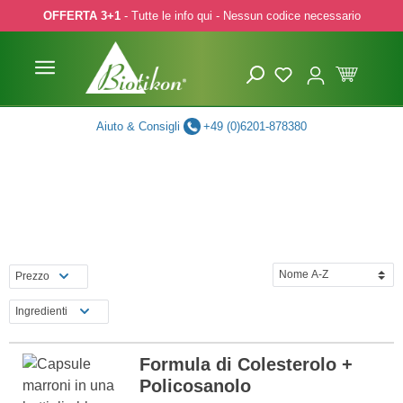
OFFERTA 3+1
- Tutte le info qui - Nessun codice necessario
p to main content
Skip to search
Skip to main navigation
Aiuto & Consigli
+49 (0)6201-878380
Prezzo
Ingredienti
Formula di Colesterolo +
Policosanolo