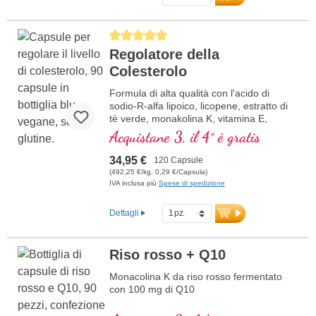
Average rating of 5 out of 5 stars
Regolatore della
Colesterolo
Formula di alta qualità con l'acido di
sodio-R-alfa lipoico, licopene, estratto di
tè verde, monakolina K, vitamina E,
vitamina B3 e beta glucano, che
Acquistane 3, il 4° è gratis
contribuisce al mantenimento della
normale colesterolo nel sangue.
34,95 €
120 Capsule
(492,25 €/kg, 0,29 €/Capsula)
IVA inclusa più
Spese di spedizione
Dettagli
Riso rosso + Q10
Monacolina K da riso rosso fermentato
con 100 mg di Q10