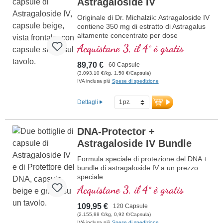
Astragaloside IV
Originale di Dr. Michalzik: Astragaloside IV
contiene 350 mg di estratto di Astragalus
altamente concentrato per dose
giornaliera (1 capsula), di cui 50 mg di
Acquistane 3, il 4° è gratis
Astragaloside IV puro. Questo estratto
concentrato 50 volte è derivato da
89,70 €
60 Capsule
Astragalus membranaceus ed è ideale
(3.093,10 €/kg, 1,50 €/Capsula)
per chi desidera migliorare naturalmente
IVA inclusa più
Spese di spedizione
la propria vitalità.
Dettagli
ulteriori informazioni su
Astragaloside IV
DNA-Protector +
Astragaloside IV Bundle
Formula speciale di protezione del DNA +
bundle di astragaloside IV a un prezzo
speciale
Acquistane 3, il 4° è gratis
109,95 €
120 Capsule
(2.155,88 €/kg, 0,92 €/Capsula)
IVA inclusa più
Spese di spedizione