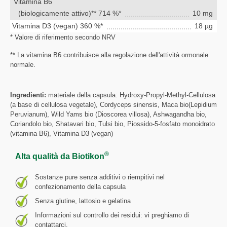
Vitamina B6
(biologicamente attivo)** 714 %*
10 mg
Vitamina D3 (vegan) 360 %*
18 µg
* Valore di riferimento secondo NRV
** La vitamina B6 contribuisce alla regolazione dell'attività ormonale
normale.
Ingredienti:
materiale della capsula: Hydroxy-Propyl-Methyl-Cellulosa
(a base di cellulosa vegetale), Cordyceps sinensis, Maca bio(Lepidium
Peruvianum), Wild Yams bio (Dioscorea villosa), Ashwagandha bio,
Coriandolo bio, Shatavari bio, Tulsi bio, Piossido-5-fosfato monoidrato
(vitamina B6), Vitamina D3 (vegan)
®
Alta qualità da Biotikon
Sostanze pure senza additivi o riempitivi nel
confezionamento della capsula
Senza glutine, lattosio e gelatina
Informazioni sul controllo dei residui: vi preghiamo di
contattarci.