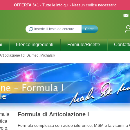
OFFERTA 3+1
- Tutte le info qui - Nessun codice necessario
Cerca
i
Elenco ingredienti
Formule/Ricette
Contatt
Articolazione I di Dr. med. Michalzik
Formula di Articolazione I
Formula complessa con acido ialuronico, MSM e la vitamina 