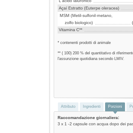
L'acido ialuronico
Açaí Estratto (Euterpe oleracea)
MSM (Metil-sulfonil-metano,
zolfo biologico)
Vitamina C**
* contenenti prodotti di animale
** ( 100) 200 % del quantitativo di riferimen
l'assunzione quotidiana secondo LMIV.
Attributo
Ingredienti
Porzioni
Pr
Raccomandazione giornaliera:
3 x 1 -2 capsule con acqua dopo dei pas