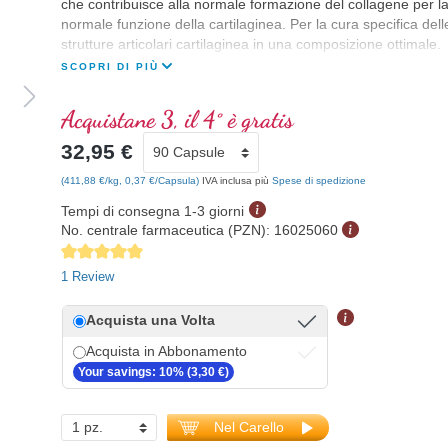
che contribuisce alla normale formazione del collagene per l
normale funzione della cartilaginea. Per la cura specifica dell
strutture articolari cartilaginea in una composizione ottimale.
SCOPRI DI PIÙ
Acquistane 3, il 4° è gratis
32,95 €
(411,88 €/kg, 0,37 €/Capsula)
IVA inclusa più
Spese di spedizione
Tempi di consegna 1-3 giorni
No. centrale farmaceutica (PZN):
16025060
Average rating of 5 out of 5 stars
1 Review
Acquista una Volta
Acquista in Abbonamento
Your savings: 10% (3,30 €)
Nel Carello