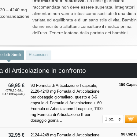
Informazioni di sicurezza:
La dose giornaliera
raccomandata non deve essere superata. Integratori
120 – 4240 mg
alimentari non vanno intesi come sostituti di una dieta
raccomandazione
variata ed equilibrata e di un sano stile di vita. Bambin
donne incinte o allattanti consultare il medico prima
dell‘uso. Tenere lontano dalla portata dei bambini.
odotti Simili
Recensioni
 di Articolazione in confronto
150 Capsu
69,95 €
90 Formula di Articolazione I capsule,
(578,10 €/kg,
2120-4240 mg Formula di Articolazione
0,47 €/Capsula)
per dosaggio giornaliero, questo è 3-6
capsule di Formula di Articolazione + 60
Formula di Articolazione II capsule, 1100
mg Formula di Articolazione II per
dosaggio giorna…
90 Capsu
32,95 €
2124-4248 mg Formula di Articolazione