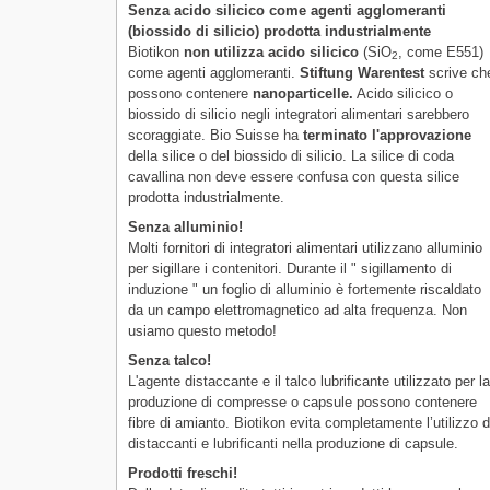
Senza acido silicico come agenti agglomeranti
(biossido di silicio) prodotta industrialmente
Biotikon
non utilizza acido silicico
(SiO
, come E551)
2
come agenti agglomeranti.
Stiftung Warentest
scrive ch
possono contenere
nanoparticelle.
Acido silicico o
biossido di silicio negli integratori alimentari sarebbero
scoraggiate. Bio Suisse ha
terminato l'approvazione
della silice o del biossido di silicio. La silice di coda
cavallina non deve essere confusa con questa silice
prodotta industrialmente.
Senza alluminio!
Molti fornitori di integratori alimentari utilizzano alluminio
per sigillare i contenitori. Durante il " sigillamento di
induzione " un foglio di alluminio è fortemente riscaldato
da un campo elettromagnetico ad alta frequenza. Non
usiamo questo metodo!
Senza talco!
L'agente distaccante e il talco lubrificante utilizzato per l
produzione di compresse o capsule possono contenere
fibre di amianto. Biotikon evita completamente l’utilizzo d
distaccanti e lubrificanti nella produzione di capsule.
Prodotti freschi!