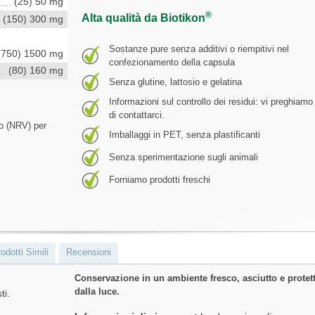
(25) 50 mg
®
Alta qualità da Biotikon
(150) 300 mg
Sostanze pure senza additivi o riempitivi nel
(750) 1500 mg
confezionamento della capsula
(80) 160 mg
Senza glutine, lattosio e gelatina
Informazioni sul controllo dei residui: vi preghiamo
di contattarci.
to (NRV) per
Imballaggi in PET, senza plastificanti
Senza sperimentazione sugli animali
Forniamo prodotti freschi
odotti Simili
Recensioni
Conservazione in un ambiente fresco, asciutto e protet
dalla luce.
ti.