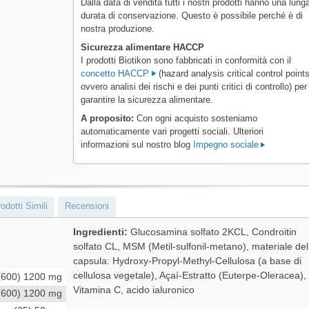
Dalla data di vendita tutti i nostri prodotti hanno una lung
durata di conservazione. Questo è possibile perché è di
nostra produzione.
Sicurezza alimentare HACCP
I prodotti Biotikon sono fabbricati in conformità con il
concetto HACCP
(hazard analysis critical control points
ovvero analisi dei rischi e dei punti critici di controllo) per
garantire la sicurezza alimentare.
A proposito:
Con ogni acquisto sosteniamo
automaticamente vari progetti sociali. Ulteriori
informazioni sul nostro blog
Impegno sociale
odotti Simili
Recensioni
Ingredienti:
Glucosamina solfato 2KCL, Condroitin
solfato CL, MSM (Metil-sulfonil-metano), materiale del
capsula: Hydroxy-Propyl-Methyl-Cellulosa (a base di
cellulosa vegetale), Açaí-Estratto (Euterpe-Oleracea),
(600) 1200 mg
Vitamina C, acido ialuronico
(600) 1200 mg