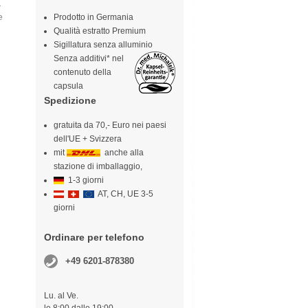
a
e
Prodotto in Germania
Qualità estratto Premium
Sigillatura senza alluminio
Senza additivi* nel
contenuto della
capsula
Spedizione
gratuita da 70,- Euro nei paesi
dell'UE + Svizzera
mit
anche alla
stazione di imballaggio,
1-3 giorni
AT, CH, UE 3-5
giorni
Ordinare per telefono
+49 6201-878380
Lu. al Ve.