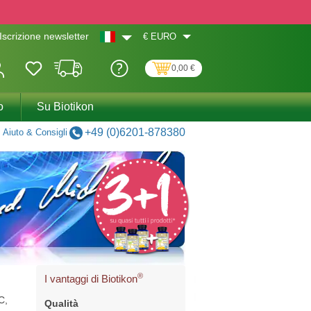
€
EURO
Iscrizione newsletter
0,00 €
o
Su Biotikon
+49 (0)6201-878380
Aiuto & Consigli
®
I vantaggi di Biotikon
C,
Qualità