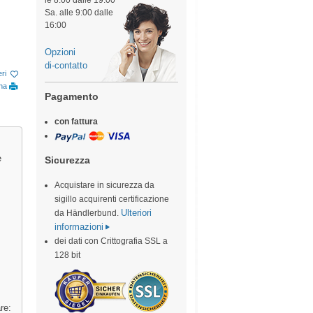
le 8:00 dalle 19:00
Sa. alle 9:00 dalle
16:00
Opzioni
di-contatto
eri
ina
Pagamento
con fattura
e
Sicurezza
Acquistare in sicurezza da
sigillo acquirenti certificazione
Ulteriori
da Händlerbund.
informazioni
dei dati con Crittografia SSL a
128 bit
re: