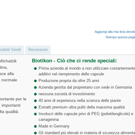
Aggiungi alla mia lista desid
Stampa questa pag
odotti Simili
Recensioni
Biotikon - Ciò che ci rende speciali:
Michalzik
tina,
Prima azienda al mondo a non utilizzare costantement
sce alla
additivi nel riempimento delle capsule
a normale
Produzione propria da oltre 25 anni
Azienda gestita dal proprietario con sede in Germania
nessuna società di investimento
ortante per le
40 anni di esperienza nella scienza delle piante
e importanti
Estratti premium ultra puliti della massima qualità
ta qualità.
Involucri delle capsule privi di PEG (polietilenglicole) e
carragenina
Made in Germany
Gli standard più elevati in materia di sicurezza alimenta