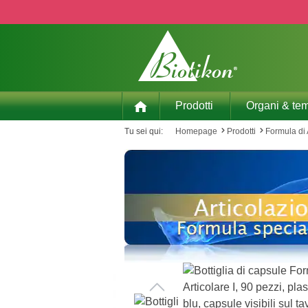
p to main content
Skip to search
Skip to main navigation
Prodotti
Organi & tem
Tu sei qui:
Homepage
Prodotti
Formula di 