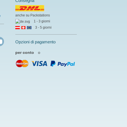
Consegna
anche su Packstations
e
1 - 3 giorni
3 - 5 giorni
Opzioni di pagamento
per conto
o