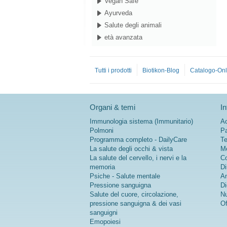
Vegan Safe
Ayurveda
Salute degli animali
età avanzata
Tutti i prodotti
Biotikon-Blog
Catalogo-Onl
Organi & temi
In
Immunologia sistema (Immunitario)
Ac
Polmoni
Pa
Programma completo - DailyCare
Te
La salute degli occhi & vista
Me
La salute del cervello, i nervi e la
Co
memoria
Di
Psiche - Salute mentale
An
Pressione sanguigna
Di
Salute del cuore, circolazione,
Nu
pressione sanguigna & dei vasi
Of
sanguigni
Emopoiesi