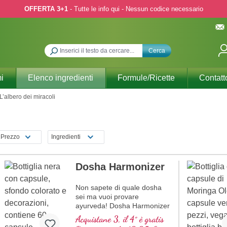
OFFERTA 3+1
- Tutte le info qui - Nessun codice necessario
Cerca
i
Elenco ingredienti
Formule/Ricette
Contatt
L’albero dei miracoli
Prezzo
Ingredienti
Dosha Harmonizer
Non sapete di quale dosha
sei ma vuoi provare
ayurveda! Dosha Harmonizer
ti supporta. Nel bicchiere viola
Acquistane 3, il 4° è gratis
di alta qualità.