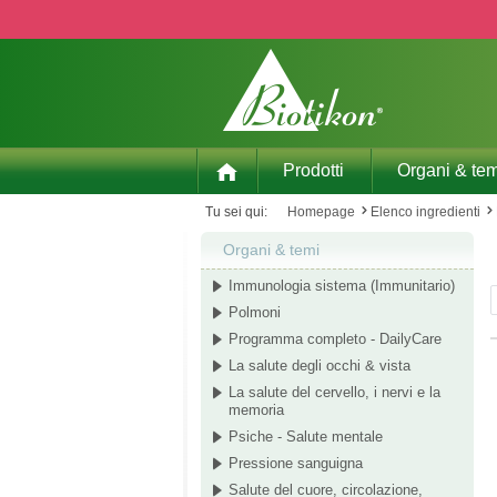
p to main content
Skip to search
Skip to main navigation
Prodotti
Organi & tem
Tu sei qui:
Homepage
Elenco ingredienti
Organi & temi
Immunologia sistema (Immunitario)
Polmoni
Programma completo - DailyCare
La salute degli occhi & vista
La salute del cervello, i nervi e la
memoria
Psiche - Salute mentale
Pressione sanguigna
Salute del cuore, circolazione,