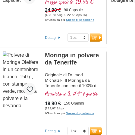
Prezzo speciale: 19,95 €
24,90 €
90 Capsule
(433,70 €/kg, 0,22 €/Capsula)
IVA inclusa più
Spese di spedizione
Dettagli
Moringa in polvere
da Tenerife
Originale di Dr. med.
Michalzik: Il Moringa da
Tenerife contiene il 100% di
polvere di foglie di moringa
Acquistane 3, il 4° è gratis
pura da coltivazioni
ecologiche, delicatamente
19,90 €
150 Grammi
essiccato e polverizzato.
(132,67 €/kg)
Questa polvere di alta qualità
IVA inclusa più
Spese di spedizione
è prodotta in Germania ed è
priva di additivi. La sigillatura
è senza alluminio.
Dettagli