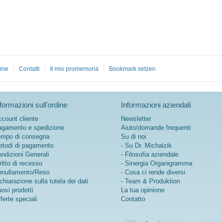
ine
Contatti
Il mio promemoria
Bookmark setzen
formazioni sull'ordine
Informazioni aziendali
count cliente
Newsletter
gamento e spedizione
Aiuto/domande frequenti
mpo di consegna
Su di noi
todi di pagamento
- Su Dr. Michalzik
ndizioni Generali
- Filosofia aziendale
ritto di recesso
- Sinergia Organigramma
nullamento/Reso
- Cosa ci rende diversi
chiarazione sulla tutela dei dati
- Team & Produktion
ovi prodotti
La tua opinione
ferte speciali
Contatto