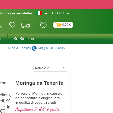
€
EURO
Iscrizione newsletter
0,00 €
o
Su Biotikon
Aiuto & Consigli
+49 (0)6201-878380
Moringa da Tenerife
Polvere di Moringa in capsule
da agricoltura biologica, ora
in qualità di vegetali crudi
Acquistane 3, il 4° è gratis