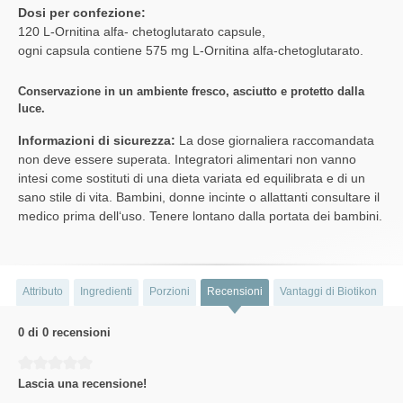
Dosi per confezione:
120 L-Ornitina alfa- chetoglutarato capsule,
ogni capsula contiene 575 mg L-Ornitina alfa-chetoglutarato.
Conservazione in un ambiente fresco, asciutto e protetto dalla
luce.
Informazioni di sicurezza:
La dose giornaliera raccomandata
non deve essere superata. Integratori alimentari non vanno
intesi come sostituti di una dieta variata ed equilibrata e di un
sano stile di vita. Bambini, donne incinte o allattanti consultare il
medico prima dell‘uso. Tenere lontano dalla portata dei bambini.
Attributo
Ingredienti
Porzioni
Recensioni
Vantaggi di Biotikon
0 di 0 recensioni
Average rating of 0 out of 5 stars
Lascia una recensione!