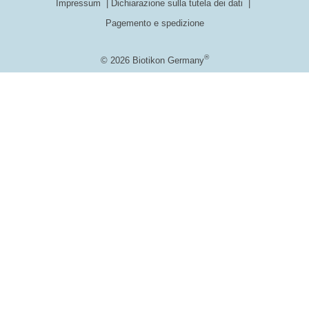
Impressum
Dichiarazione sulla tutela dei dati
Pagemento e spedizione
®
© 2026 Biotikon Germany