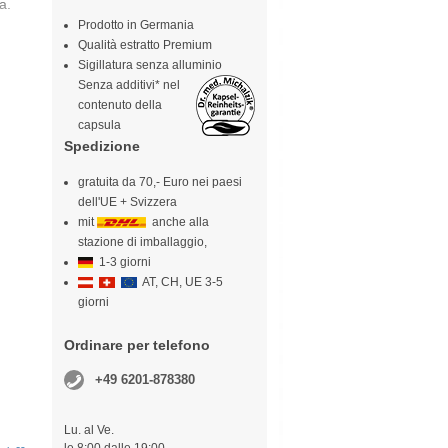
a.
Prodotto in Germania
Qualità estratto Premium
Sigillatura senza alluminio
Senza additivi* nel
contenuto della
capsula
Spedizione
gratuita da 70,- Euro nei paesi
dell'UE + Svizzera
mit
anche alla
stazione di imballaggio,
1-3 giorni
AT, CH, UE 3-5
giorni
Ordinare per telefono
+49 6201-878380
Lu. al Ve.