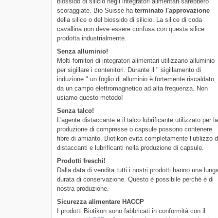
biossido di silicio negli integratori alimentari sarebbero
scoraggiate. Bio Suisse ha
terminato l'approvazione
della silice o del biossido di silicio. La silice di coda
cavallina non deve essere confusa con questa silice
prodotta industrialmente.
Senza alluminio!
Molti fornitori di integratori alimentari utilizzano alluminio
per sigillare i contenitori. Durante il " sigillamento di
induzione " un foglio di alluminio è fortemente riscaldato
da un campo elettromagnetico ad alta frequenza. Non
usiamo questo metodo!
Senza talco!
L'agente distaccante e il talco lubrificante utilizzato per l
produzione di compresse o capsule possono contenere
fibre di amianto. Biotikon evita completamente l’utilizzo d
distaccanti e lubrificanti nella produzione di capsule.
Prodotti freschi!
Dalla data di vendita tutti i nostri prodotti hanno una lung
durata di conservazione. Questo è possibile perché è di
nostra produzione.
Sicurezza alimentare HACCP
I prodotti Biotikon sono fabbricati in conformità con il