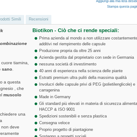
Aggiungi alla mia lista desid
Stampa questa pag
odotti Simili
Recensioni
Biotikon - Ciò che ci rende speciali:
ik
Prima azienda al mondo a non utilizzare costantement
 combinazione
additivi nel riempimento delle capsule
Produzione propria da oltre 25 anni
Azienda gestita dal proprietario con sede in Germania
i cuore tiamina,
nessuna società di investimento
e sano
.
40 anni di esperienza nella scienza delle piante
Estratti premium ultra puliti della massima qualità
to a questa
Involucri delle capsule privi di PEG (polietilenglicole) e
agnesio , che
carragenina
el
muscolo
Made in Germany
Gli standard più elevati in materia di sicurezza alimenta
HACCP & ISO 9001
richiedere una
Spedizioni sostenibili e senza plastica
La
Consegna veloce
li non deve
Proprio progetto di piantagione
 veramente
Sostegno a progetti sociali