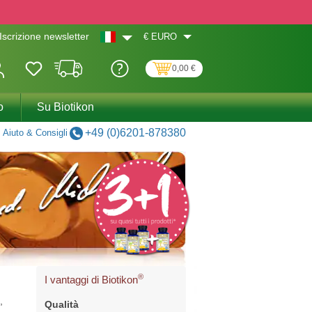
€
EURO
Iscrizione newsletter
0,00 €
o
Su Biotikon
+49 (0)6201-878380
Aiuto & Consigli
®
I vantaggi di Biotikon
,
Qualità