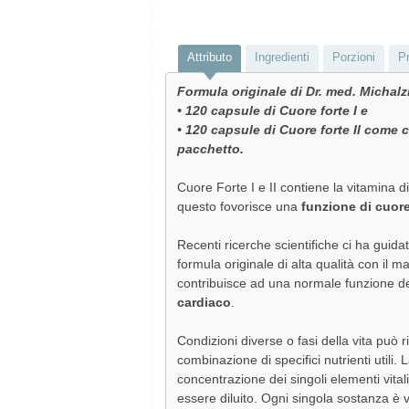
Attributo
Ingredienti
Porzioni
Pr
Formula originale di Dr. med. Michalz
• 120 capsule di Cuore forte I e
• 120 capsule di Cuore forte II come
pacchetto.
Cuore Forte I e II contiene la vitamina d
questo fovorisce una
funzione di cuor
Recenti ricerche scientifiche ci ha guida
formula originale di alta qualità con il m
contribuisce ad una normale funzione d
cardiaco
.
Condizioni diverse o fasi della vita può 
combinazione di specifici nutrienti utili. 
concentrazione dei singoli elementi vita
essere diluito. Ogni singola sostanza è