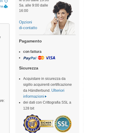
le 8:00 dalle 19:00
eri
Sa. alle 9:00 dalle
ina
16:00
Opzioni
di-contatto
e
Pagamento
con fattura
Sicurezza
Acquistare in sicurezza da
sigillo acquirenti certificazione
Ulteriori
da Händlerbund.
informazioni
re:
dei dati con Crittografia SSL a
128 bit