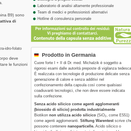
a.
Laboratorio di analisi altamente professionale
Team di medici e professionisti alternativi
amina B9) sono
Hotline di consulenza personale
ttiva di
ra-idro-folato
Prodotto in Germania
corpo deve
Cuore forte I + II di Dr. med. Michalzik è soggetto a
tare le funzioni
rigorosi esami dalle autorità preposte di vigilanza tedesca
È realizzata con tecnologie di produzione delicate senza
generazione di calore e senza additivi nel
confezionamento della capsula così come qualsiasi
coadiuvanti tecnologici, che non deve essere indicata
sulla confezione.
Senza acido silicico come agenti agglomeranti
(biossido di silicio) prodotta industrialmente
Biotikon
non utilizza acido silicico
(SiO
, come E551)
2
come agenti agglomeranti.
Stiftung Warentest
scrive ch
possono contenere
nanoparticelle.
Acido silicico o