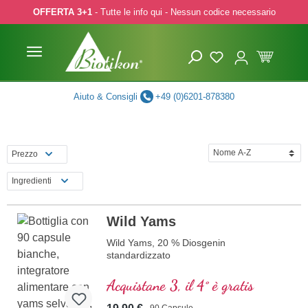
OFFERTA 3+1
- Tutte le info qui - Nessun codice necessario
p to main content
Skip to search
Skip to main navigation
Aiuto & Consigli
+49 (0)6201-878380
Prezzo
Ingredienti
Wild Yams
Wild Yams, 20 % Diosgenin
standardizzato
Acquistane 3, il 4° è gratis
90 Capsule