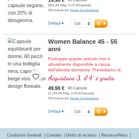
19,90 €
(361,82 €/kg, 0,22 €/Capsula)
IVA inclusa più
Spese di spedizione
Dettagli
Women Balance 45 - 55
anni
Purtroppo questo articolo non è
attualmente disponibile a causa
dell'elevata domanda. Prevediamo di
ricevere nuova merce nella settimana
Acquistane 3, il 4° è gratis
29/2026.
Per le donne da 45 a 55 anni, 90 capsule
49,90 €
90 Capsule
in vetro viola di alta qualità.
(1.134,09 €/kg, 0,55 €/Capsula)
IVA inclusa più
Spese di spedizione
Dettagli
Condizioni Generali
Contatto
Diritto di recesso
Recesso/Reso