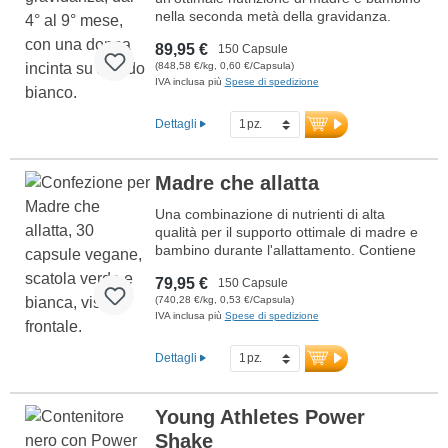
gravidanza precoce 1°-3° mese
nella seconda metà della gravidanza.
Contiene acido folico bioattivo, ferro,
89,95 €
150 Capsule
calcio e vitamina D3 per la crescita dei
(848,58 €/kg, 0,60 €/Capsula)
tessuti materni, oltre a DHA da olio
IVA inclusa più
Spese di spedizione
omega-3 vegano per supportare lo
sviluppo cerebrale e visivo del bambino.
Sviluppato da medici, prodotto in
Dettagli
Germania. Costantemente senza olio di
pesce e con sigillatura priva di alluminio.
Maggiori informazioni sulla
Madre che allatta
gravidanza dal 4° al 9° mese
Una combinazione di nutrienti di alta
qualità per il supporto ottimale di madre e
bambino durante l'allattamento. Contiene
acido folico bioattivo, ferro, calcio e
79,95 €
150 Capsule
vitamina D3 per la divisione cellulare, la
(740,28 €/kg, 0,53 €/Capsula)
formazione del sangue e la salute delle
IVA inclusa più
Spese di spedizione
ossa. Omega-3 ad alto dosaggio con DHA
supporta lo sviluppo normale del cervello
e degli occhi del neonato. Sviluppato da
Dettagli
medici, prodotto in Germania – 100%
vegano e senza additivi artificiali.
Maggiori informazioni per Madri che
Young Athletes Power
Allattano – Allattamento
Shake