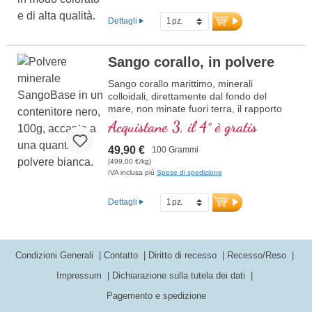
acidi grassi Omega-3 di origine vegetale.
DHA ed EPA sono acidi grassi essenziali
Dettagli
che il corpo non può produrre da solo.
Omega-3 da olio di alghe è privo di
contaminazioni da metalli pesanti, come
Sango corallo, in polvere
può accadere nell'olio di pesce. Le
microalghe sono coltivate in modo
Sango corallo marittimo, minerali
sostenibile e catturano CO2. Il DHA
colloidali, direttamente dal fondo del
supporta il normale funzionamento del
mare, non minate fuori terra, il rapporto
cuore e del cervello e favorisce lo sviluppo
calcio magnesio di 2 : 1; in vetro viola
Acquistane 3, il 4° è gratis
del cervello e degli occhi nei feti e nei
bambini allattati al seno.
49,90 €
100 Grammi
(499,00 €/kg)
Maggiori informazioni su Omega-3
IVA inclusa più
Spese di spedizione
forte vegan
Dettagli
Condizioni Generali
Contatto
Diritto di recesso
Recesso/Reso
Impressum
Dichiarazione sulla tutela dei dati
Pagemento e spedizione