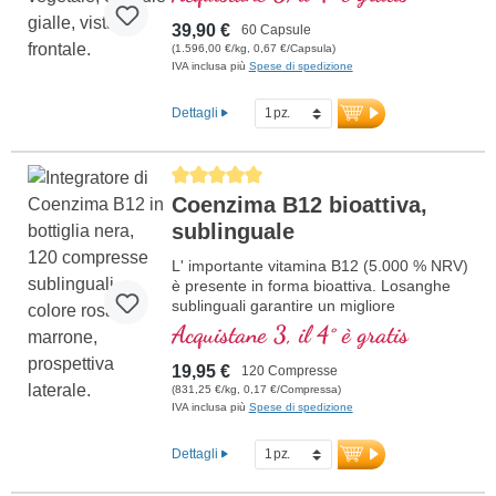
bambino.
39,90 €
60 Capsule
(1.596,00 €/kg, 0,67 €/Capsula)
IVA inclusa più
Spese di spedizione
Dettagli
Average rating of 5 out of 5 stars
Coenzima B12 bioattiva,
sublinguale
L' importante vitamina B12 (5.000 % NRV)
è presente in forma bioattiva. Losanghe
sublinguali garantire un migliore
assorbimento attraverso la mucosa orale;
Acquistane 3, il 4° è gratis
in vetro viola.
19,95 €
120 Compresse
(831,25 €/kg, 0,17 €/Compressa)
IVA inclusa più
Spese di spedizione
Dettagli