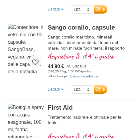
mescolato o assunto direttamente. Anche
gli adulti possono assumere con successo
Dettagli
questo prodotto.
Sango corallo, capsule
Sango corallo marittimo, minerali
colloidali, direttamente dal fondo del
mare, non minate fuori terra, il rapporto
calcio magnesio di 2 : 1
Acquistane 3, il 4° è gratis
44,90 €
90 Capsule
(440,20 €/kg, 0,50 €/Capsula)
IVA inclusa più
Spese di spedizione
Dettagli
First Aid
Trattamento naturale e ottimale per le
ferite
Acquistane 3, il 4° è gratis