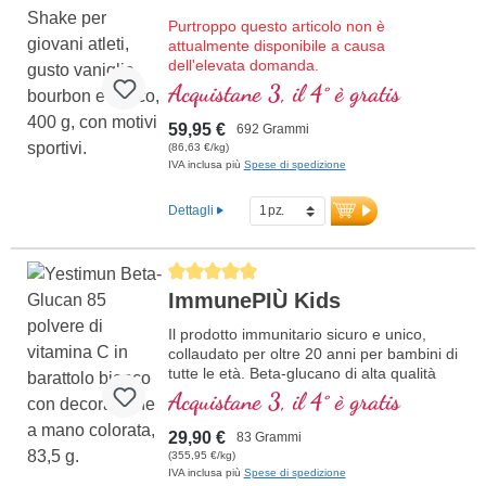
Purtroppo questo articolo non è
attualmente disponibile a causa
dell'elevata domanda.
Frappe proteico di alta qualità con tutti gli
Acquistane 3, il 4° è gratis
aminoacidi essenziali (EAA) e aminoacidi
muscolari (BCAA), arricchito con creatina,
59,95 €
692 Grammi
D-ribose (zucchero muscolare) e acetil-L-
(86,63 €/kg)
carnitina, collagene, i coralli Sango
IVA inclusa più
Spese di spedizione
forniscono 70 minerali e oligoelementi con
calcio e vitamina D per ossa forti. Senza
Dettagli
dolcificanti e aromi artificiali, con vaniglia
bourbon naturale. Sviluppato da medici,
prodotto in Germania.
Average rating of 5 out of 5 stars
ImmunePIÙ Kids
Ulteriori informazioni su Young
Athletes Complete Shake
Il prodotto immunitario sicuro e unico,
collaudato per oltre 20 anni per bambini di
tutte le età. Beta-glucano di alta qualità
prodotto in Germania con il massimo
Acquistane 3, il 4° è gratis
grado di purezza. Polvere di ciliegia
Acerola biologica come fonte ottimale
29,90 €
83 Grammi
naturale di vitamina C e inulina biologica.
(355,95 €/kg)
Buon sapore senza additivi, può essere
IVA inclusa più
Spese di spedizione