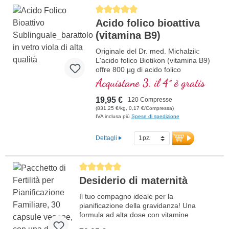
Average rating of 5 out of 5 stars
Acido folico bioattiva
(vitamina B9)
Originale del Dr. med. Michalzik:
L'acido folico Biotikon (vitamina B9)
offre 800 µg di acido folico
biologicamente attivo per
Acquistane 3, il 4° è gratis
compressa, sotto forma di
metiltetraidrofolato (5-MTHF),
19,95 €
120 Compresse
particolarmente ben assorbito
(831,25 €/kg, 0,17 €/Compressa)
dall'organismo. L'acido folico
IVA inclusa più
Spese di spedizione
contribuisce alla normale formazione
del sangue e alla funzione del
Dettagli
sistema immunitario. Privo di
qualsiasi additivo, il prodotto è
confezionato in un sigillo privo di
Average rating of 5 out of 5 stars
alluminio. Prodotto in Germania
Desiderio di maternità
secondo i più alti standard di qualità.
ulteriori informazioni sull’acido
Il tuo compagno ideale per la
folico
pianificazione della gravidanza! Una
formula ad alta dose con vitamine
bioattive, minerali preziosi e Omega-3