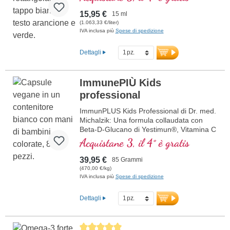
15,95 €
15 ml
(1.063,33 €/liter)
IVA inclusa più
Spese di spedizione
Dettagli
ImmunePIÙ Kids
professional
ImmunPLUS Kids Professional di Dr. med.
Michalzik: Una formula collaudata con
Beta-D-Glucano di Yestimun®, Vitamina C
naturale da Acerola bio, Vitamina D3
Acquistane 3, il 4° è gratis
vegana e Zinco organicamente legato.
Progettato specificamente per bambini,
39,95 €
85 Grammi
supporta il sistema immunitario in modo
(470,00 €/kg)
mirato e sicuro. Contiene anche Inulina
IVA inclusa più
Spese di spedizione
biologica per un'assorbimento ottimale.
L'Inulina migliora la flora intestinale.
Dettagli
Sviluppato da medici. Sigillatura senza
alluminio e oltre 20 anni di esperienza
garantiscono la massima qualità. Gusto
Average rating of 5 out of 5 stars