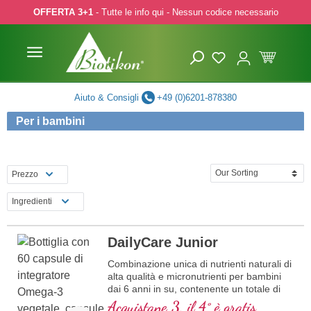
OFFERTA 3+1
- Tutte le info qui - Nessun codice necessario
p to main content
Skip to search
Skip to main navigation
Aiuto & Consigli
+49 (0)6201-878380
Per i bambini
Prezzo
Ingredienti
DailyCare Junior
Combinazione unica di nutrienti naturali di
alta qualità e micronutrienti per bambini
dai 6 anni in su, contenente un totale di
20 nutrienti essenziali per il vostro
Acquistane 3, il 4° è gratis