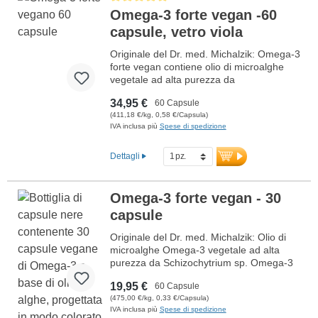
gradevole, perfetto per essere mescolato
Omega-3 forte vegan -60
in succo, yogurt, latte, acqua o assunto
direttamente.
capsule, vetro viola
ulteriori informazioni su ImmunPLUS
Originale del Dr. med. Michalzik: Omega-3
Kids Professional
forte vegan contiene olio di microalghe
vegetale ad alta purezza da
Schizochytrium sp., particolarmente ricco
34,95 €
60 Capsule
di DHA ed EPA. Ogni dose giornaliera (2
(411,18 €/kg, 0,58 €/Capsula)
capsule) fornisce 1.448 mg di acidi grassi
IVA inclusa più
Spese di spedizione
Omega-3, di cui 860 mg di DHA e 436 mg
di EPA. Il prodotto è privo di additivi ed è
prodotto in Germania secondo i più alti
Dettagli
standard di qualità. Il sigillo è privo di
alluminio.
Omega-3 forte vegan - 30
Maggiori informazioni su Omega-3
capsule
forte vegan
Originale del Dr. med. Michalzik: Olio di
microalghe Omega-3 vegetale ad alta
purezza da Schizochytrium sp. Omega-3
forte vegan contiene 860 mg di DHA e
19,95 €
60 Capsule
436 mg di EPA per dose giornaliera (2
(475,00 €/kg, 0,33 €/Capsula)
capsule) nel rapporto ottimale di 3:1.
IVA inclusa più
Spese di spedizione
Questo fornisce un totale di 1.448 mg di