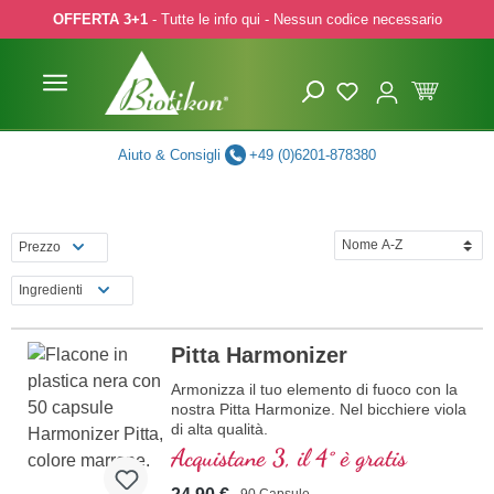
OFFERTA 3+1
- Tutte le info qui - Nessun codice necessario
p to main content
Skip to search
Skip to main navigation
Aiuto & Consigli
+49 (0)6201-878380
Prezzo
Ingredienti
Pitta Harmonizer
Armonizza il tuo elemento di fuoco con la
nostra Pitta Harmonize. Nel bicchiere viola
di alta qualità.
Acquistane 3, il 4° è gratis
90 Capsule