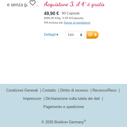
contribuisce al mantenimento della
Acquistane 3, il 4° è gratis
capacità visiva normale.
49,90 €
90 Capsule
(998,00 €/kg, 0,55 €/Capsula)
IVA inclusa più
Spese di spedizione
Dettagli
Condizioni Generali
Contatto
Diritto di recesso
Recesso/Reso
Impressum
Dichiarazione sulla tutela dei dati
Pagemento e spedizione
®
© 2026 Biotikon Germany