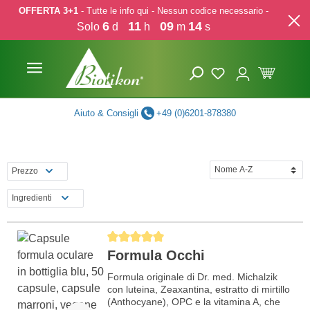
OFFERTA 3+1
- Tutte le info qui - Nessun codice necessario -
p to main content
Skip to search
Skip to main navigation
6
11
09
14
Solo
d
h
m
s
Aiuto & Consigli
+49 (0)6201-878380
Prezzo
Ingredienti
Average rating of 5 out of 5 stars
Formula Occhi
Formula originale di Dr. med. Michalzik
con luteina, Zeaxantina, estratto di mirtillo
(Anthocyane), OPC e la vitamina A, che