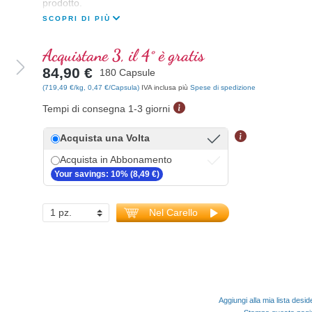
prodotto.
SCOPRI DI PIÙ
Acquistane 3, il 4° è gratis
84,90 €
180 Capsule
(719,49 €/kg, 0,47 €/Capsula)
IVA inclusa più
Spese di spedizione
Tempi di consegna 1-3 giorni
Acquista una Volta
Acquista in Abbonamento
Your savings: 10% (8,49 €)
Nel Carello
Aggiungi alla mia lista desid