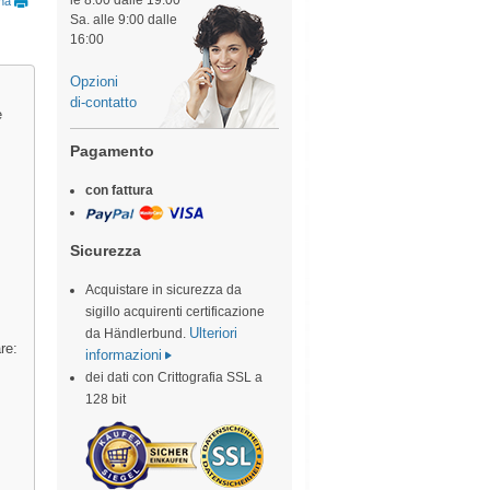
le 8:00 dalle 19:00
ina
Sa. alle 9:00 dalle
16:00
Opzioni
di-contatto
e
Pagamento
con fattura
Sicurezza
Acquistare in sicurezza da
sigillo acquirenti certificazione
Ulteriori
da Händlerbund.
re:
informazioni
dei dati con Crittografia SSL a
128 bit