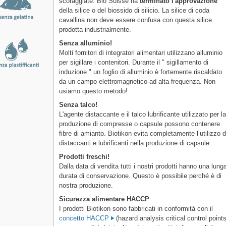
scoraggiate. Bio Suisse ha
terminato l'approvazione
della silice o del biossido di silicio. La silice di coda
cavallina non deve essere confusa con questa silice
prodotta industrialmente.
Senza alluminio!
Molti fornitori di integratori alimentari utilizzano alluminio
per sigillare i contenitori. Durante il " sigillamento di
induzione " un foglio di alluminio è fortemente riscaldato
da un campo elettromagnetico ad alta frequenza. Non
usiamo questo metodo!
Senza talco!
L'agente distaccante e il talco lubrificante utilizzato per l
produzione di compresse o capsule possono contenere
fibre di amianto. Biotikon evita completamente l’utilizzo d
distaccanti e lubrificanti nella produzione di capsule.
Prodotti freschi!
Dalla data di vendita tutti i nostri prodotti hanno una lung
durata di conservazione. Questo è possibile perché è di
nostra produzione.
Sicurezza alimentare HACCP
I prodotti Biotikon sono fabbricati in conformità con il
concetto HACCP
(hazard analysis critical control points