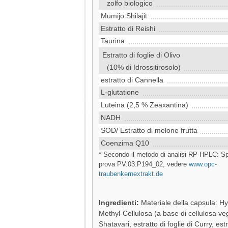
zolfo biologico
Mumijo Shilajit
Estratto di Reishi
Taurina
Estratto di foglie di Olivo
(10% di Idrossitirosolo)
estratto di Cannella
L-glutatione
Luteina (2,5 % Zeaxantina)
NADH
SOD/ Estratto di melone frutta
Coenzima Q10
* Secondo il metodo di analisi RP-HPLC: Sp
prova PV.03.P194_02, vedere
www.opc-
traubenkernextrakt.de
Ingredienti:
Materiale della capsula: H
Methyl-Cellulosa (a base di cellulosa ve
Shatavari, estratto di foglie di Curry, estr