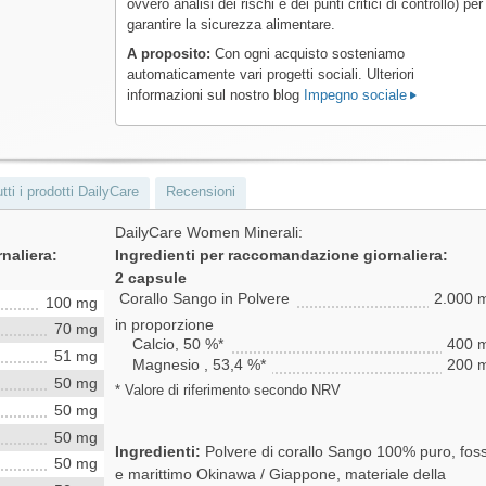
ovvero analisi dei rischi e dei punti critici di controllo) per
garantire la sicurezza alimentare.
A proposito:
Con ogni acquisto sosteniamo
automaticamente vari progetti sociali. Ulteriori
informazioni sul nostro blog
Impegno sociale
tti i prodotti DailyCare
Recensioni
DailyCare Women Minerali:
naliera:
Ingredienti per raccomandazione giornaliera:
2 capsule
Corallo Sango in Polvere
2.000 
100 mg
in proporzione
70 mg
Calcio, 50 %*
400 
51 mg
Magnesio , 53,4 %*
200 
50 mg
* Valore di riferimento secondo NRV
50 mg
50 mg
Ingredienti:
Polvere di corallo Sango 100% puro, foss
50 mg
e marittimo Okinawa / Giappone, materiale della