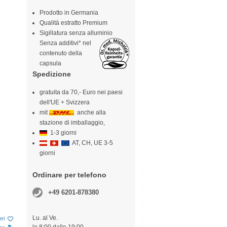
Prodotto in Germania
Qualità estratto Premium
Sigillatura senza alluminio
Senza additivi* nel
contenuto della
capsula
Spedizione
gratuita da 70,- Euro nei paesi
dell'UE + Svizzera
mit
anche alla
stazione di imballaggio,
1-3 giorni
AT, CH, UE 3-5
giorni
Ordinare per telefono
+49 6201-878380
Lu. al Ve.
eri