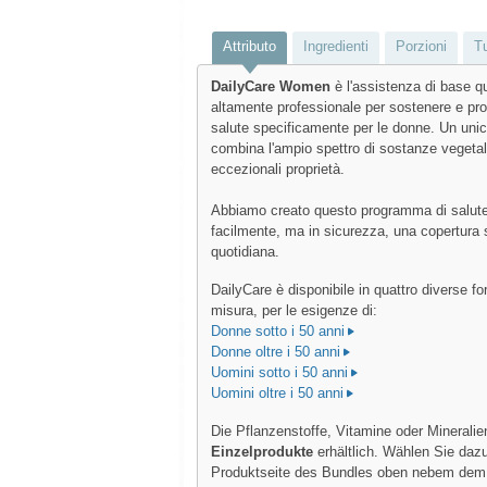
Attributo
Ingredienti
Porzioni
Tu
DailyCare Women
è l'assistenza di base q
altamente professionale per sostenere e pr
salute specificamente per le donne. Un unic
combina l'ampio spettro di sostanze vegetal
eccezionali proprietà.
Abbiamo creato questo programma di salute
facilmente, ma in sicurezza, una copertura s
quotidiana.
DailyCare è disponibile in quattro diverse f
misura, per le esigenze di:
Donne sotto i 50 anni
Donne oltre i 50 anni
Uomini sotto i 50 anni
Uomini oltre i 50 anni
Die Pflanzenstoffe, Vitamine oder Mineralie
Einzelprodukte
erhältlich. Wählen Sie dazu
Produktseite des Bundles oben nebem dem 