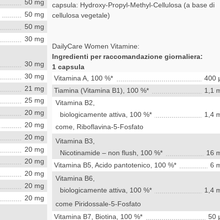
50 mg
capsula: Hydroxy-Propyl-Methyl-Cellulosa (a base di
50 mg
cellulosa vegetale)
50 mg
30 mg
DailyCare Women Vitamine:
Ingredienti per raccomandazione giornaliera:
30 mg
1 capsula
30 mg
Vitamina A, 100 %*
400 
21 mg
Tiamina (Vitamina B1), 100 %*
1,1 
25 mg
Vitamina B2,
20 mg
biologicamente attiva, 100 %*
1,4 
20 mg
come, Riboflavina-5-Fosfato
20 mg
Vitamina B3,
20 mg
Nicotinamide – non flush, 100 %*
16 
20 mg
Vitamina B5, Acido pantotenico, 100 %*
6 
20 mg
Vitamina B6,
20 mg
biologicamente attiva, 100 %*
1,4 
20 mg
come Piridossale-5-Fosfato
Vitamina B7, Biotina, 100 %*
50 