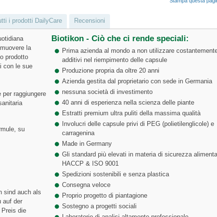
Stampa questa pag
tti i prodotti DailyCare
Recensioni
Biotikon - Ciò che ci rende speciali:
uotidiana
omuovere la
Prima azienda al mondo a non utilizzare costantement
o prodotto
additivi nel riempimento delle capsule
i con le sue
Produzione propria da oltre 20 anni
Azienda gestita dal proprietario con sede in Germania
nessuna società di investimento
 per raggiungere
40 anni di esperienza nella scienza delle piante
anitaria
Estratti premium ultra puliti della massima qualità
Involucri delle capsule privi di PEG (polietilenglicole) e
ormule, su
carragenina
Made in Germany
Gli standard più elevati in materia di sicurezza alimenta
HACCP & ISO 9001
Spedizioni sostenibili e senza plastica
Consegna veloce
n sind auch als
Proprio progetto di piantagione
 auf der
Sostegno a progetti sociali
Preis die
Laboratorio di analisi altamente professionale