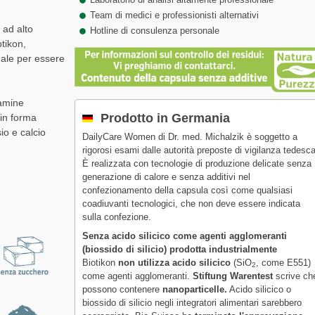
Team di medici e professionisti alternativi
 ad alto
Hotline di consulenza personale
tikon,
ale per essere
tamine
Prodotto in Germania
 in forma
io e calcio
DailyCare Women di Dr. med. Michalzik è soggetto a
rigorosi esami dalle autorità preposte di vigilanza tedesca
È realizzata con tecnologie di produzione delicate senza
generazione di calore e senza additivi nel
confezionamento della capsula così come qualsiasi
coadiuvanti tecnologici, che non deve essere indicata
sulla confezione.
Senza acido silicico come agenti agglomeranti
(biossido di silicio) prodotta industrialmente
Biotikon
non utilizza acido silicico
(SiO
, come E551)
2
come agenti agglomeranti.
Stiftung Warentest
scrive ch
possono contenere
nanoparticelle.
Acido silicico o
biossido di silicio negli integratori alimentari sarebbero