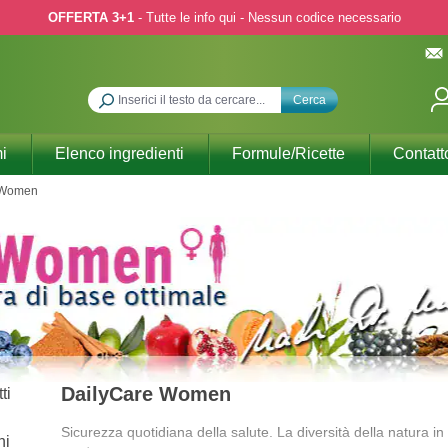
OFFERTA 3+1
- Tutte le info qui - Nessun codice necessario
Cerca
i
Elenco ingredienti
Formule/Ricette
Contatt
 Women
DailyCare Women
Sicurezza quotidiana della salute. La diversità della natura in