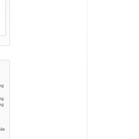
mg
mg
mg
ile