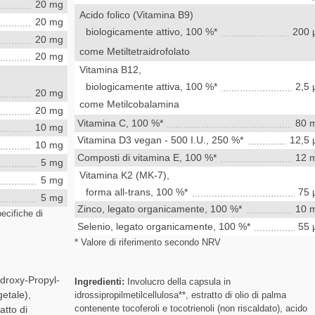
20 mg
Acido folico (Vitamina B9)
20 mg
biologicamente attivo, 100 %*
200 
20 mg
come Metiltetraidrofolato
20 mg
Vitamina B12,
biologicamente attiva, 100 %*
2,5 
20 mg
come Metilcobalamina
20 mg
Vitamina C, 100 %*
80 
10 mg
Vitamina D3 vegan - 500 I.U., 250 %*
12,5 
10 mg
Composti di vitamina E, 100 %*
12 
5 mg
Vitamina K2 (MK-7),
5 mg
forma all-trans, 100 %*
75 
5 mg
Zinco, legato organicamente, 100 %*
10 
ecifiche di
Selenio, legato organicamente, 100 %*
55 
* Valore di riferimento secondo NRV
ydroxy-Propyl-
Ingredienti:
Involucro della capsula in
getale),
idrossipropilmetilcellulosa**, estratto di olio di palma
contenente tocoferoli e tocotrienoli (non riscaldato), acido
atto di