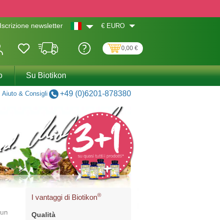
€
EURO
Iscrizione newsletter
0,00 €
o
Su Biotikon
+49 (0)6201-878380
Aiuto & Consigli
®
I vantaggi di Biotikon
 un
Qualità