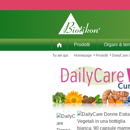
p to main content
Skip to search
Skip to main navigation
Prodotti
Organi & tem
Tu sei qui:
Homepage
Prodotti
DailyCare