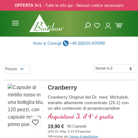
OFFERTA 3+1
- Tutte le info qui - Nessun codice necessario
p to main content
Skip to search
Skip to main navigation
Aiuto & Consigli
+49 (0)6201-878380
Prezzo
Cranberry
Cranberry Original del Dr. med. Michalzik,
estratto altamente concentrato (25:1) con
un alto contenuto di proantocianidine
specifiche di 72 mg per dose giornaliera,
Acquistane 3, il 4° è gratis
questo preparato offre una potente fonte
di composti vegetali secondari. Provato
19,90 €
90 Capsule
sul mercato da oltre 20 anni, il nostro
(432,61 €/kg, 0,22 €/Capsula)
prodotto è esclusivamente prodotto in
IVA inclusa più
Spese di spedizione