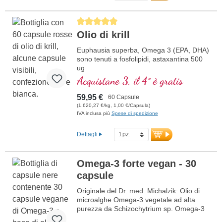
medici, prodotto in Germania – 100%
vegano e senza additivi artificiali.
Maggiori informazioni per Madri che
Average rating of 5 out of 5 stars
Allattano – Allattamento
Olio di krill
Euphausia superba, Omega 3 (EPA, DHA)
sono tenuti a fosfolipidi, astaxantina 500
ug
Acquistane 3, il 4° è gratis
59,95 €
60 Capsule
(1.620,27 €/kg, 1,00 €/Capsula)
IVA inclusa più
Spese di spedizione
Dettagli
Omega-3 forte vegan - 30
capsule
Originale del Dr. med. Michalzik: Olio di
microalghe Omega-3 vegetale ad alta
purezza da Schizochytrium sp. Omega-3
forte vegan contiene 860 mg di DHA e