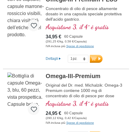
forte vegan
Concentrato di olio di pesce altamente
dosato in una capsula speciale protettiva
dell'acido gastrico.
Acquistane 3, il 4° è gratis
34,95 €
60 Capsule
(291,25 €/kg, 0,58 €/Capsula)
IVA inclusa più
Spese di spedizione
Dettagli
Omega-III-Premium
Original del Dr. med. Michalzik: Omega-3
Premium contiene 1000 mg di
concentrato di olio di pesce per dose
giornaliera (1 capsula), di cui 360 mg di
Acquistane 3, il 4° è gratis
EPA e 240 mg di DHA. Questo integratore
alimentare di alta qualità è ricco di acidi
24,95 €
60 Capsule
grassi omega-3, privo di additivi e
(290,12 €/kg, 0,42 €/Capsula)
prodotto in Germania. La sigillatura è
IVA inclusa più
Spese di spedizione
priva di alluminio.