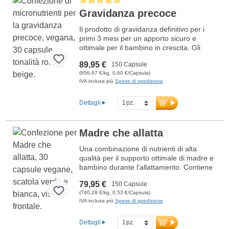
gravidanza dal 4° al 9° mese
Gravidanza precoce
Il prodotto di gravidanza definitivo per i
primi 3 mesi per un apporto sicuro e
ottimale per il bambino in crescita. Gli
acidi grassi Omega-3 sono vegani, quindi
89,95 €
150 Capsule
non si utilizza olio di pesce. Con vitamine
(856,67 €/kg, 0,60 €/Capsula)
bioattive, estremamente importanti
IVA inclusa più
Spese di spedizione
durante la gravidanza. L'apporto ottimale
per i primi tre mesi di gravidanza. Con
acido folico in forma bioattiva, ferro, calcio
Dettagli
e DHA per supportare lo sviluppo sano del
bambino. Sviluppato da medici, prodotto
in Germania con sigillatura priva di
Madre che allatta
alluminio.
Una combinazione di nutrienti di alta
Ulteriori informazioni sulla
qualità per il supporto ottimale di madre e
gravidanza precoce 1°-3° mese
bambino durante l'allattamento. Contiene
acido folico bioattivo, ferro, calcio e
79,95 €
150 Capsule
vitamina D3 per la divisione cellulare, la
(740,28 €/kg, 0,53 €/Capsula)
formazione del sangue e la salute delle
IVA inclusa più
Spese di spedizione
ossa. Omega-3 ad alto dosaggio con DHA
supporta lo sviluppo normale del cervello
e degli occhi del neonato. Sviluppato da
Dettagli