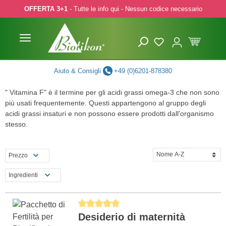
OFFERTA 3+1
- Tutte le info qui - Nessun codice necessario
p to main content
Skip to search
Skip to main navigation
Aiuto & Consigli
+49 (0)6201-878380
" Vitamina F" è il termine per gli acidi grassi omega-3 che non sono
più usati frequentemente. Questi appartengono al gruppo degli
acidi grassi insaturi e non possono essere prodotti dall'organismo
stesso.
Prezzo
Ingredienti
Average rating of 5 out of 5 stars
Desiderio di maternità