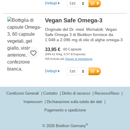
ulteriori informazioni su Omega-3
Dettagli
Premium
Vegan Safe Omega-3
Originale del Dr. med. Michalzik: Vegan
Safe Omega 3 di Biotikon fornisce da
1.048 a 2.096 mg di olio di alghe omega-3
vegano dalla microalga Schizochytrium
33,95 €
60 Capsule
per dose giornaliera. Questo olio ultra-
(399,41 €/kg, 0,57 €/Capsula)
puro contiene da 570 a 1.140 mg di acidi
IVA inclusa più
Spese di spedizione
grassi omega-3, inclusi 150 a 300 mg di
EPA e 390 a 780 mg di DHA.
Confezionato con una sigillatura priva di
Dettagli
alluminio, il prodotto è ideale per un
supporto vegetale dell’apporto di omega-
3. Prodotto in Germania secondo i più alti
standard di qualità.
Condizioni Generali
Contatto
Diritto di recesso
Recesso/Reso
maggiori informazioni su Vegan Safe
Impressum
Dichiarazione sulla tutela dei dati
Omega 3
Pagemento e spedizione
®
© 2026 Biotikon Germany