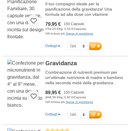
Il tuo compagno ideale per la
pianificazione della gravidanza! Una
formula ad alta dose con vitamine
bioattive, minerali preziosi e Omega-3
79,95 €
150 Capsule
completamente vegetale per supportare
(754,25 €/kg, 0,53 €/Capsula)
la fertilità e preparare in modo ottimale il
IVA inclusa più
Spese di spedizione
corpo alla gravidanza. Sviluppato da
medici, con oltre 20 anni di esperienza –
100% vegano, senza additivi artificiali e
Dettagli
prodotto secondo i più alti standard di
qualità in Germania. Sigillatura senza
alluminio, senza olio di pesce.
Gravidanza
Ulteriori informazioni sul Desiderio di
Combinazione di nutrienti premium per
bambini – Fertilità
un'ottimale nutrizione di madre e bambino
nella seconda metà della gravidanza.
Contiene acido folico bioattivo, ferro,
89,95 €
150 Capsule
calcio e vitamina D3 per la crescita dei
(848,58 €/kg, 0,60 €/Capsula)
tessuti materni, oltre a DHA da olio
IVA inclusa più
Spese di spedizione
omega-3 vegano per supportare lo
sviluppo cerebrale e visivo del bambino.
Sviluppato da medici, prodotto in
Dettagli
Germania. Costantemente senza olio di
pesce e con sigillatura priva di alluminio.
Maggiori informazioni sulla
Average rating of 5 out of 5 stars