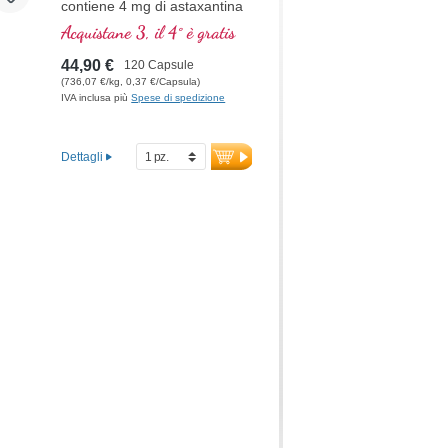
contiene 4 mg di astaxantina
e 400 mg di Haematococcus
Acquistane 3, il 4° è gratis
pluvialis per dose giornaliera
(1 capsula). Questo estratto
44,90 €
120 Capsule
di alta qualità è ricco di
(736,07 €/kg, 0,37 €/Capsula)
antiossidanti e privo di
IVA inclusa più
Spese di spedizione
additivi. Il sigillo è privo di
alluminio.
Dettagli
maggiori informazioni
sull’Astaxantina