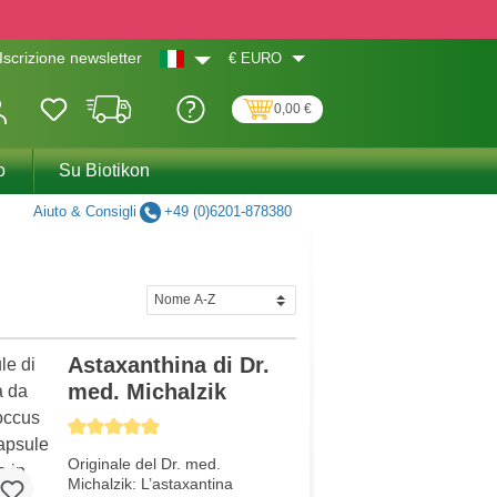
€
EURO
Iscrizione newsletter
0,00 €
o
Su Biotikon
Aiuto & Consigli
+49 (0)6201-878380
Astaxanthina di Dr.
med. Michalzik
Average rating of 5 out of 5 stars
Originale del Dr. med.
Michalzik: L’astaxantina