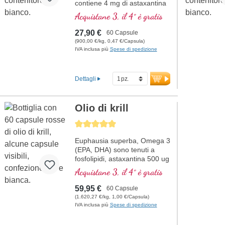
contiene 4 mg di astaxantina
e 400 mg di Haematococcus
Acquistane 3, il 4° è gratis
pluvialis per dose giornaliera
(1 capsula). Questo estratto
27,90 €
60 Capsule
di alta qualità è ricco di
(900,00 €/kg, 0,47 €/Capsula)
antiossidanti e privo di
IVA inclusa più
Spese di spedizione
additivi. Il sigillo è privo di
alluminio.
Dettagli
maggiori informazioni
sull’Astaxantina
Olio di krill
Average rating of 5 out of 5 stars
Euphausia superba, Omega 3
(EPA, DHA) sono tenuti a
fosfolipidi, astaxantina 500 ug
Acquistane 3, il 4° è gratis
59,95 €
60 Capsule
(1.620,27 €/kg, 1,00 €/Capsula)
IVA inclusa più
Spese di spedizione