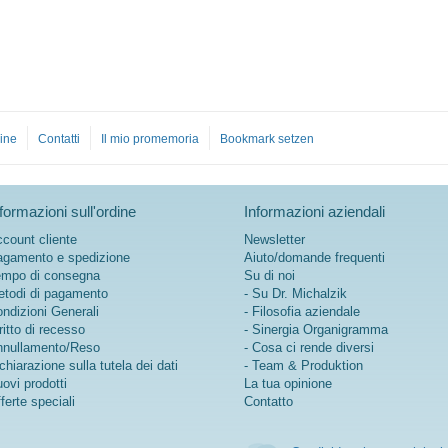
ine
Contatti
Il mio promemoria
Bookmark setzen
formazioni sull'ordine
Informazioni aziendali
count cliente
Newsletter
gamento e spedizione
Aiuto/domande frequenti
mpo di consegna
Su di noi
todi di pagamento
- Su Dr. Michalzik
ndizioni Generali
- Filosofia aziendale
ritto di recesso
- Sinergia Organigramma
nullamento/Reso
- Cosa ci rende diversi
chiarazione sulla tutela dei dati
- Team & Produktion
ovi prodotti
La tua opinione
ferte speciali
Contatto