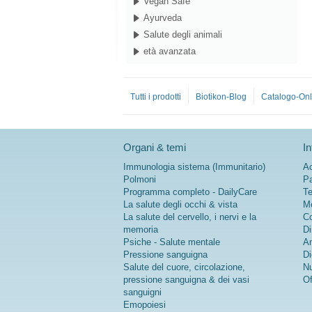
Vegan Safe
Ayurveda
Salute degli animali
età avanzata
Tutti i prodotti
Biotikon-Blog
Catalogo-Onl
Organi & temi
In
Immunologia sistema (Immunitario)
Ac
Polmoni
Pa
Programma completo - DailyCare
Te
La salute degli occhi & vista
Me
La salute del cervello, i nervi e la
Co
memoria
Di
Psiche - Salute mentale
An
Pressione sanguigna
Di
Salute del cuore, circolazione,
Nu
pressione sanguigna & dei vasi
Of
sanguigni
Emopoiesi