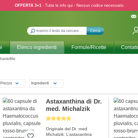
OFFERTA 3+1
- Tutte le info qui - Nessun codice necessario
Cerca
i
Elenco ingredienti
Formule/Ricette
Contatt
Xantofille
Prezzo
Ingredienti
Astaxanthina di Dr.
med. Michalzik
Average rating of 5 out of 5 stars
Originale del Dr. med.
Michalzik: L’astaxantina