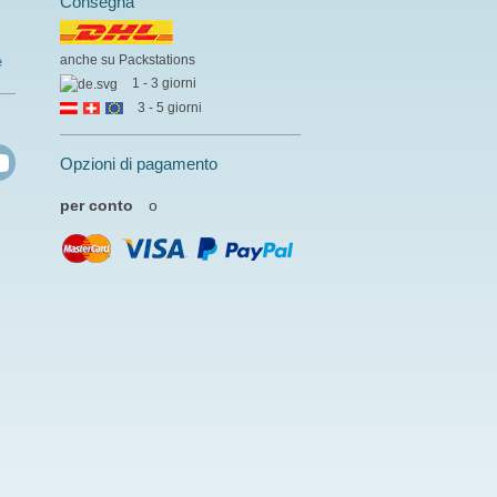
Consegna
anche su Packstations
e
1 - 3 giorni
3 - 5 giorni
Opzioni di pagamento
per conto
o