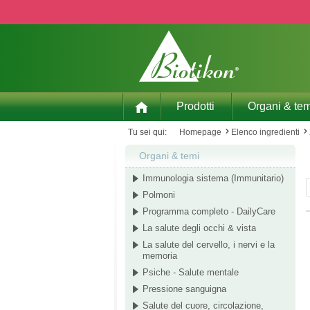
p to main content
Skip to search
Skip to main navigation
Prodotti
Organi & tem
Tu sei qui:
Homepage
Elenco ingredienti
Organi & temi
Immunologia sistema (Immunitario)
Polmoni
Programma completo - DailyCare
La salute degli occhi & vista
La salute del cervello, i nervi e la
memoria
Psiche - Salute mentale
Pressione sanguigna
Salute del cuore, circolazione,