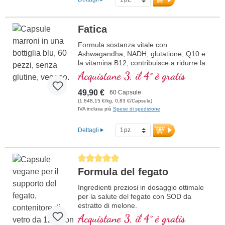
Fatica
Formula sostanza vitale con
Ashwagandha, NADH, glutatione, Q10 e
la vitamina B12, contribuisce a ridurre la
stanchezza e la fatica.
Acquistane 3, il 4° è gratis
49,90 €
60 Capsule
(1.848,15 €/kg, 0,83 €/Capsula)
IVA inclusa più
Spese di spedizione
Dettagli
Average rating of 5 out of 5 stars
Formula del fegato
Ingredienti preziosi in dosaggio ottimale
per la salute del fegato con SOD da
estratto di melone.
Acquistane 3, il 4° è gratis