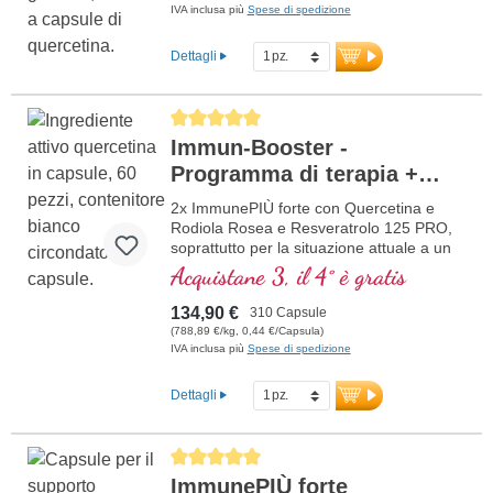
IVA inclusa più
Spese di spedizione
Dettagli
Average rating of 5 out of 5 stars
Immun-Booster -
Programma di terapia +
Resveratrolo
2x ImmunePIÙ forte con Quercetina e
Rodiola Rosea e Resveratrolo 125 PRO,
soprattutto per la situazione attuale a un
prezzo scontato. La formula contiene
Acquistane 3, il 4° è gratis
selenio, zinco, vitamine C e D che
contribuiscono al normale funzionamento
134,90 €
310 Capsule
di un sano sistema immuni
(788,89 €/kg, 0,44 €/Capsula)
IVA inclusa più
Spese di spedizione
Dettagli
Average rating of 5 out of 5 stars
ImmunePIÙ forte