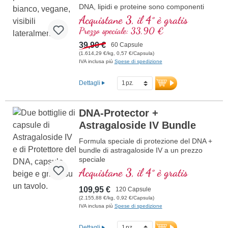
DNA, lipidi e proteine sono componenti
importanti delle cellule. Proteggi le tue
Acquistane 3, il 4° è gratis
cellule dallo stress ossidativo, con
Prezzo speciale: 33,90 €
preziose sostanze naturali.
39,90 €
60 Capsule
(1.614,29 €/kg, 0,57 €/Capsula)
IVA inclusa più
Spese di spedizione
Dettagli
DNA-Protector +
Astragaloside IV Bundle
Formula speciale di protezione del DNA +
bundle di astragaloside IV a un prezzo
speciale
Acquistane 3, il 4° è gratis
109,95 €
120 Capsule
(2.155,88 €/kg, 0,92 €/Capsula)
IVA inclusa più
Spese di spedizione
Dettagli