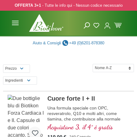
OFFERTA 3+1
- Tutte le info qui - Nessun codice necessario
p to main content
Skip to search
Skip to main navigation
Aiuto & Consigli
+49 (0)6201-878380
Prezzo
Ingredienti
Cuore forte I + II
Una formula speciale con OPC,
resveratrolo, Q10 e molti altri, come
tiamina, che contribuisce alla normale
funzione cardiaca. (Formula 1 e Formula
Acquistane 3, il 4° è gratis
2)
240 Capsule