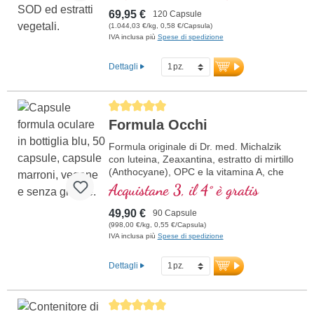
69,95 €
120 Capsule
(1.044,03 €/kg, 0,58 €/Capsula)
IVA inclusa più
Spese di spedizione
Dettagli
Average rating of 5 out of 5 stars
Formula Occhi
Formula originale di Dr. med. Michalzik
con luteina, Zeaxantina, estratto di mirtillo
(Anthocyane), OPC e la vitamina A, che
contribuisce al mantenimento della
Acquistane 3, il 4° è gratis
capacità visiva normale.
49,90 €
90 Capsule
(998,00 €/kg, 0,55 €/Capsula)
IVA inclusa più
Spese di spedizione
Dettagli
Average rating of 5 out of 5 stars