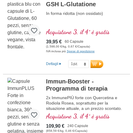
GSH L-Glutatione
In forma ridotta (non ossidato)
Acquistane 3, il 4° è gratis
39,95 €
60 Capsule
(1.598,00 €/kg, 0,67 €/Capsula)
IVA inclusa più
Spese di spedizione
Dettagli
Immun-Booster -
Programma di terapia
2x ImmunePIÙ forte con Quercetina e
Rodiola Rosea, soprattutto per la
situazione attuale, a un prezzo scontato.
La formula contiene selenio, zinco,
Acquistane 3, il 4° è gratis
vitamine C e D che contribuiscono al
normale funzionamento di un sano
109,90 €
240 Capsule
sistema immunitario.
(858,59 €/kg, 0,46 €/Capsula)