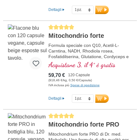
Dettagli
Average rating of 5 out of 5 stars
Mitochondrio forte
Formula speciale con Q10, Acetil-L-
Carntina, NADH, Rhodiola rosea,
Fosfatidilserina, Glutatione, Cordyceps e
rame, che contribuisce al normale
Acquistane 3, il 4° è gratis
metabolismo di energia (sotto forma di
ATP nella catena respiratoria cellulare).
59,70 €
120 Capsule
(918,46 €/kg, 0,50 €/Capsula)
IVA inclusa più
Spese di spedizione
Dettagli
Average rating of 5 out of 5 stars
Mitochondrio forte PRO
Mitochondrium forte PRO di Dr. med.
Michalzik: Una formula di alta qualità per