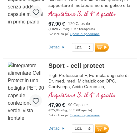
supportare il metabolismo energetico e la
salute cellulare. Include NADH, Q10,
Acquistane 3, il 4° è gratis
Resveratrolo e Tiamina, che promuovono
il metabolismo energetico, oltre all'acido
67,90 €
120 Capsule
R-Alfa-Lipoico nella preziosa forma di
(1.028,79 €/kg, 0,57 €/Capsula)
Sodium-R-Lipoato. Sigillatura senza
IVA inclusa più
Spese di spedizione
alluminio e oltre 20 anni di esperienza
garantiscono la massima qualità.
Dettagli
Sviluppato da medici.
ulteriori informazioni su
Sport - cell protect
Mitochondrium forte PRO
High Professional F, Formula originale di
Dr. med. med. Michalzik con OPC,
Cordyceps, Acido Carnosico,
Resveratrolo, Q10, Glutatione, NADH,
Acquistane 3, il 4° è gratis
Omega 3, Melograno e Vitamina C pura.
47,90 €
90 Capsule
(825,86 €/kg, 0,53 €/Capsula)
IVA inclusa più
Spese di spedizione
Dettagli