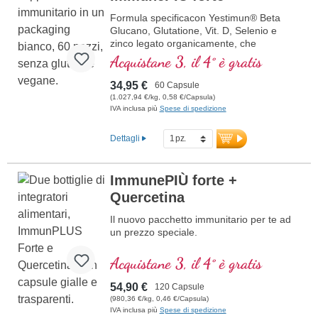
Formula specificacon Yestimun® Beta
Glucano, Glutatione, Vit. D, Selenio e
zinco legato organicamente, che
contribuisce a una normale funzione del
Acquistane 3, il 4° è gratis
sistema immunitario.
34,95 €
60 Capsule
(1.027,94 €/kg, 0,58 €/Capsula)
IVA inclusa più
Spese di spedizione
Dettagli
ImmunePIÙ forte +
Quercetina
Il nuovo pacchetto immunitario per te ad
un prezzo speciale.
Acquistane 3, il 4° è gratis
54,90 €
120 Capsule
(980,36 €/kg, 0,46 €/Capsula)
IVA inclusa più
Spese di spedizione