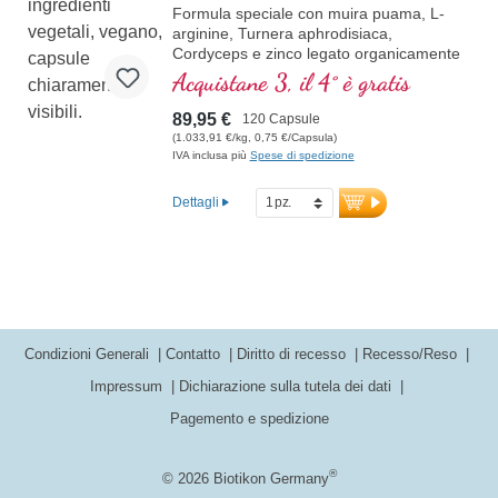
Formula speciale con muira puama, L-
arginine, Turnera aphrodisiaca,
Cordyceps e zinco legato organicamente
che aiutano la fertilità e un normale livello
Acquistane 3, il 4° è gratis
di testosterone nel sangue.
89,95 €
120 Capsule
(1.033,91 €/kg, 0,75 €/Capsula)
IVA inclusa più
Spese di spedizione
Dettagli
Condizioni Generali
Contatto
Diritto di recesso
Recesso/Reso
Impressum
Dichiarazione sulla tutela dei dati
Pagemento e spedizione
®
© 2026 Biotikon Germany