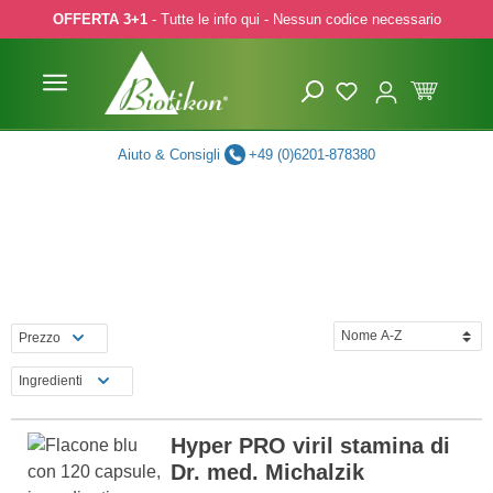
OFFERTA 3+1
- Tutte le info qui - Nessun codice necessario
p to main content
Skip to search
Skip to main navigation
Aiuto & Consigli
+49 (0)6201-878380
Prezzo
Ingredienti
Hyper PRO viril stamina di
Dr. med. Michalzik