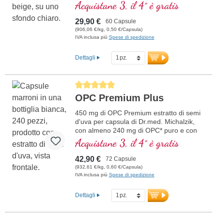
supportare il tuo sistema immunitario.
Acquistane 3, il 4° è gratis
Contiene Yestimun® 1,3/1,6-Beta-D-
Glucan di alta qualità con un alto
29,90 €
60 Capsule
contenuto di beta-glucano del 85% e
(906,06 €/kg, 0,50 €/Capsula)
vitamina C naturale da CamuCamu. La
IVA inclusa più
Spese di spedizione
combinazione unica di beta-glucano e
vitamina C naturale contribuisce alla
Dettagli
normale funzione del sistema immunitario.
Perfetto per coloro che apprezzano la
massima qualità e purezza. Sviluppato da
Average rating of 5 out of 5 stars
medici, prodotto internamente in
OPC Premium Plus
Germania, vegano, non OGM e senza
additivi artificiali. Sigillatura senza
450 mg di OPC Premium estratto di semi
alluminio, certificazioni ISO e HACCP, e
d'uva per capsula di Dr.med. Michalzik,
oltre 20 anni di esperienza garantiscono
con almeno 240 mg di OPC* puro e con
la massima qualità.
estratto di CamuCamu
Acquistane 3, il 4° è gratis
ulteriori informazioni su ImmunPLUS
Beta-Glucan 85
42,90 €
72 Capsule
(932,61 €/kg, 0,60 €/Capsula)
IVA inclusa più
Spese di spedizione
Dettagli