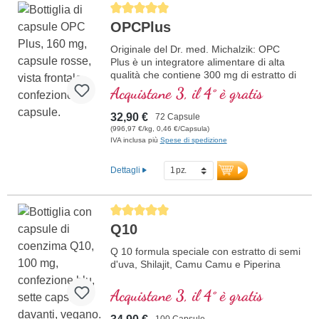
Average rating of 5 out of 5 stars
OPCPlus
Originale del Dr. med. Michalzik: OPC
Plus è un integratore alimentare di alta
qualità che contiene 300 mg di estratto di
semi d’uva (Vitis vinifera) e 50 mg di
Acquistane 3, il 4° è gratis
estratto di camu camu per dose
giornaliera (1 capsula). L’estratto di semi
32,90 €
72 Capsule
d’uva è standardizzato al 95% di polifenoli
(996,97 €/kg, 0,46 €/Capsula)
con almeno 160 mg di vero OPC per
IVA inclusa più
Spese di spedizione
capsula, offrendo così un’elevata
concentrazione di antiossidanti.
Dettagli
ulteriori informazioni su OPC Plus
Average rating of 5 out of 5 stars
Q10
Q 10 formula speciale con estratto di semi
d'uva, Shilajit, Camu Camu e Piperina
Acquistane 3, il 4° è gratis
100 Capsule