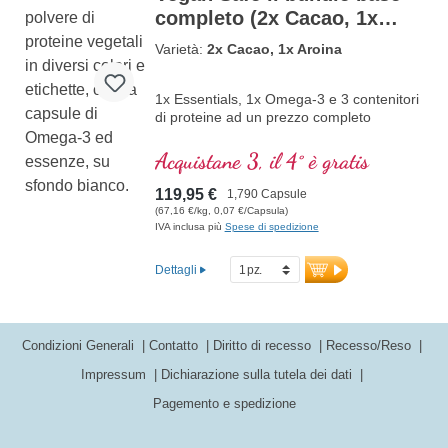
completo (2x Cacao, 1x
Aronia)
Varietà:
2x Cacao, 1x Aroina
1x Essentials, 1x Omega-3 e 3 contenitori
di proteine ad un prezzo completo
Acquistane 3, il 4° è gratis
119,95 €
1,790 Capsule
(67,16 €/kg, 0,07 €/Capsula)
IVA inclusa più
Spese di spedizione
Dettagli
Condizioni Generali
Contatto
Diritto di recesso
Recesso/Reso
Impressum
Dichiarazione sulla tutela dei dati
Pagemento e spedizione