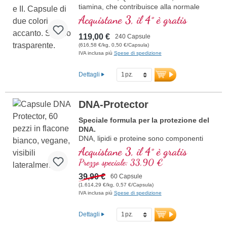
tiamina, che contribuisce alla normale
funzione cardiaca. (Formula 1 e Formula
Acquistane 3, il 4° è gratis
2)
119,00 €
240 Capsule
(616,58 €/kg, 0,50 €/Capsula)
IVA inclusa più
Spese di spedizione
Dettagli
DNA-Protector
Speciale formula per la protezione del
DNA.
DNA, lipidi e proteine sono componenti
importanti delle cellule. Proteggi le tue
Acquistane 3, il 4° è gratis
cellule dallo stress ossidativo, con
Prezzo speciale: 33,90 €
preziose sostanze naturali.
39,90 €
60 Capsule
(1.614,29 €/kg, 0,57 €/Capsula)
IVA inclusa più
Spese di spedizione
Dettagli