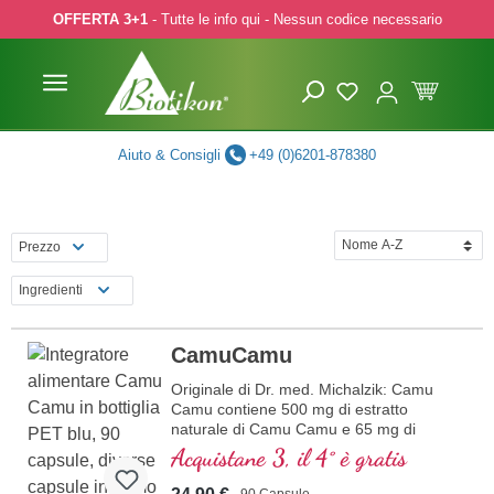
OFFERTA 3+1
- Tutte le info qui - Nessun codice necessario
p to main content
Skip to search
Skip to main navigation
Aiuto & Consigli
+49 (0)6201-878380
Prezzo
Ingredienti
CamuCamu
Originale di Dr. med. Michalzik: Camu
Camu contiene 500 mg di estratto
naturale di Camu Camu e 65 mg di
vitamina C per dose giornaliera (1
Acquistane 3, il 4° è gratis
capsula). Questo estratto di alta qualità è
ricco di vitamine naturali e antiossidanti ed
90 Capsule