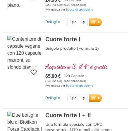
24,90 €
è libero da additivi. Il sigillo è privo di
(452,73 €/kg, 0,28 €/Capsula)
alluminio.
IVA inclusa più
Spese di spedizione
Ulteriori informazioni su Camu Camu
Dettagli
Cuore forte I
Singolo prodotto (Formula 1)
Acquistane 3, il 4° è gratis
65,90 €
120 Capsule
(732,22 €/kg, 0,55 €/Capsula)
IVA inclusa più
Spese di spedizione
Dettagli
Cuore forte I + II
Una formula speciale con OPC,
resveratrolo, Q10 e molti altri, come