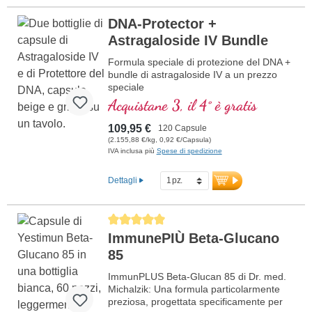
DNA-Protector +
Astragaloside IV Bundle
Formula speciale di protezione del DNA +
bundle di astragaloside IV a un prezzo
speciale
Acquistane 3, il 4° è gratis
109,95 €
120 Capsule
(2.155,88 €/kg, 0,92 €/Capsula)
IVA inclusa più
Spese di spedizione
Dettagli
Average rating of 5 out of 5 stars
ImmunePIÙ Beta-Glucano
85
ImmunPLUS Beta-Glucan 85 di Dr. med.
Michalzik: Una formula particolarmente
preziosa, progettata specificamente per