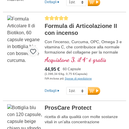
Dettagli
Average rating of 5 out of 5 stars
Formula di Articolazione II
con incenso
Con l'incenso, Curcuma, OPC, Omega 3 e
vitamina C, che contribuisce alla normale
formazione del collagene per la normale
funzione della cartilaginea. Per la cura
Acquistane 3, il 4° è gratis
specifica delle strutture articolari
cartilaginea.
44,95 €
60 Capsule
(1.096,34 €/kg, 0,75 €/Capsula)
IVA inclusa più
Spese di spedizione
Dettagli
ProsCare Protect
ricetta di alta qualità con molte sostanze
vitali in un'alta concentrazione