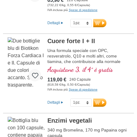
65,90 €
(732,22 €/kg, 0,55 €/Capsula)
IVA inclusa più
Spese di spedizione
Dettagli
Cuore forte I + II
Una formula speciale con OPC,
resveratrolo, Q10 e molti altri, come
tiamina, che contribuisce alla normale
funzione cardiaca. (Formula 1 e Formula
Acquistane 3, il 4° è gratis
2)
119,00 €
240 Capsule
(616,58 €/kg, 0,50 €/Capsula)
IVA inclusa più
Spese di spedizione
Dettagli
Enzimi vegetali
340 mg Bromelina, 170 mg Papaina ogni
capsula