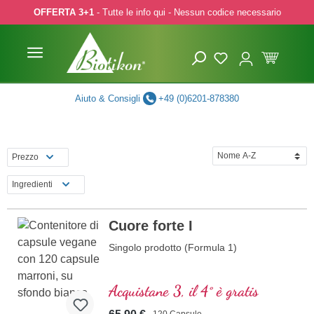
OFFERTA 3+1
- Tutte le info qui - Nessun codice necessario
p to main content
Skip to search
Skip to main navigation
Aiuto & Consigli
+49 (0)6201-878380
Prezzo
Ingredienti
Cuore forte I
Singolo prodotto (Formula 1)
Acquistane 3, il 4° è gratis
120 Capsule