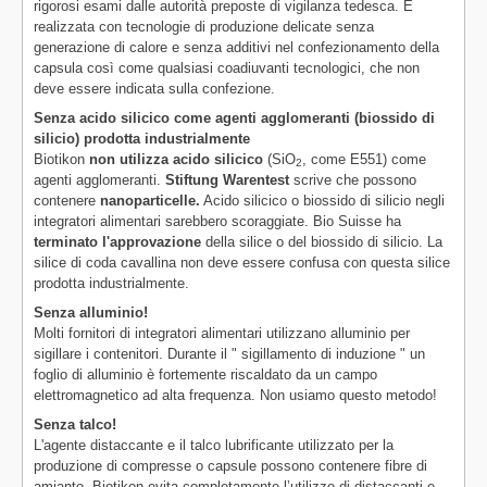
rigorosi esami dalle autorità preposte di vigilanza tedesca. È
realizzata con tecnologie di produzione delicate senza
generazione di calore e senza additivi nel confezionamento della
capsula così come qualsiasi coadiuvanti tecnologici, che non
deve essere indicata sulla confezione.
Senza acido silicico come agenti agglomeranti (biossido di
silicio) prodotta industrialmente
Biotikon
non utilizza acido silicico
(SiO
, come E551) come
2
agenti agglomeranti.
Stiftung Warentest
scrive che possono
contenere
nanoparticelle.
Acido silicico o biossido di silicio negli
integratori alimentari sarebbero scoraggiate. Bio Suisse ha
terminato l'approvazione
della silice o del biossido di silicio. La
silice di coda cavallina non deve essere confusa con questa silice
prodotta industrialmente.
Senza alluminio!
Molti fornitori di integratori alimentari utilizzano alluminio per
sigillare i contenitori. Durante il " sigillamento di induzione " un
foglio di alluminio è fortemente riscaldato da un campo
elettromagnetico ad alta frequenza. Non usiamo questo metodo!
Senza talco!
L'agente distaccante e il talco lubrificante utilizzato per la
produzione di compresse o capsule possono contenere fibre di
amianto. Biotikon evita completamente l’utilizzo di distaccanti e