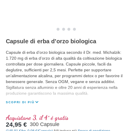
Capsule di erba d’orzo biologica
Capsule di erba d’orzo biologica secondo il Dr. med. Michalzik:
1.720 mg di erba d’orzo di alta qualità da coltivazione biologica
controllata per dose giornaliera. Capsule piccole, facili da
deglutire, sufficienti per 2,5 mesi. Perfette per supportare
un’alimentazione alcalina, per programmi detox o per favorire il
benessere generale. Senza OGM, vegane e senza additivi.
Sigillatura senza alluminio e oltre 20 anni di esperienza nella
produzione garantiscono la massima qualità.
SCOPRI DI PIÙ
Acquistane 3, il 4° è gratis
24,95 €
300 Capsule
(145,91 €/kg, 0,08 €/Capsula)
IVA inclusa più
Spese di spedizione