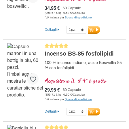
boswellico)
BS-85
Il primo prodotto di incenso ad alta
34,95 €
60 Capsule
dosatura con 85% di acidi boswellici sul
(998,57 €/kg, 0,58 €/Capsula)
mercato tedesco con un alto contenuto di
IVA inclusa più
Spese di spedizione
AKBA.
Ipoallergenico grazie alla tecnologia
Dettagli
speciale di Biotikon secondo i rigorosi
criteri di qualità del Dr. med. Michalzik.
Raccolta selvatica sostenibile e delicata,
Average rating of 5 out of 5 stars
elaborata professionalmente per il miglior
Incenso BS-85 fosfolipidi
e più sicuro utilizzo nell'uomo.
Il Dr. med. Michalzik garantisce con il suo
100 % incenso indiano, acido Boswellia 85
nome una qualità di prima classe provata
% con fosfolipidi
nel tempo. Estrazione delicata con
etanolo alimentare per la migliore
Acquistane 3, il 4° è gratis
estrazione.
ulteriori informazioni su BS-85
29,95 €
60 Capsule
(855,71 €/kg, 0,50 €/Capsula)
IVA inclusa più
Spese di spedizione
Dettagli
Average rating of 5 out of 5 stars