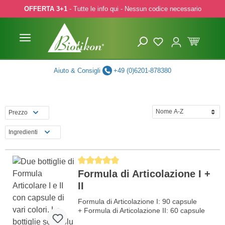
OFFERTA 3+1
- Tutte le info qui - Nessun codice necessario
p to main content
Skip to search
Skip to main navigation
Aiuto & Consigli
+49 (0)6201-878380
Prezzo
Ingredienti
Average rating of 5 out of 5 stars
Formula di Articolazione I +
II
Formula di Articolazione I: 90 capsule
+ Formula di Articolazione II: 60 capsule