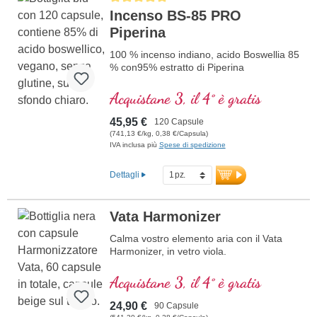
Incenso BS-85 PRO
Piperina
100 % incenso indiano, acido Boswellia 85
% con95% estratto di Piperina
Acquistane 3, il 4° è gratis
45,95 €
120 Capsule
(741,13 €/kg, 0,38 €/Capsula)
IVA inclusa più
Spese di spedizione
Dettagli
Vata Harmonizer
Calma vostro elemento aria con il Vata
Harmonizer, in vetro viola.
Acquistane 3, il 4° è gratis
24,90 €
90 Capsule