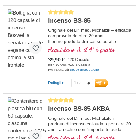
Average rating of 5 out of 5 stars
Incenso BS-85
Originale del Dr. med. Michalzik – efficacia
comprovata da oltre 20 anni.
Il primo prodotto di incenso ad alto
dosaggio con l’85 % di acidi boswellici sul
Acquistane 3, il 4° è gratis
mercato tedesco.
Sviluppato per un’ottimale biodisponibilità.
39,90 €
120 Capsule
Ipoallergenico grazie alla speciale
(654,10 €/kg, 0,33 €/Capsula)
tecnologia Biotikon secondo i severi criteri
IVA inclusa più
Spese di spedizione
di qualità del Dr. med. Michalzik.
Raccolto in modo delicato e sostenibile da
Dettagli
piante selvatiche
Lavorazione professionale per un uso
umano sicuro e ottimale.
Average rating of 5 out of 5 stars
Il Dr. med. Michalzik garantisce una
Incenso BS-85 AKBA
qualità eccellente e comprovata.
Estrazione delicata con etanolo
Originale del Dr. med. Michalzik, il
alimentare per la massima purezza.
prodotto di incenso collaudato per oltre 20
Partnership di oltre 20 anni – estratto in
anni, arricchito con l'importante acido
India esclusivamente per Biotikon.
boswellico AKBA (Acetil-11-cheto-β-
Acquistane 3, il 4° è gratis
maggiori informazioni sull’incenso