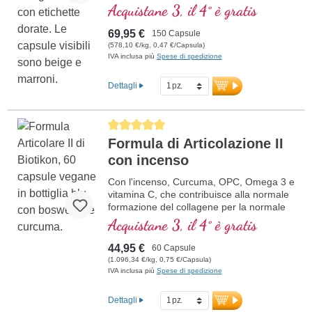
Acquistane 3, il 4° è gratis
69,95 €
150 Capsule
(578,10 €/kg, 0,47 €/Capsula)
IVA inclusa più
Spese di spedizione
Dettagli
Average rating of 5 out of 5 stars
Formula di Articolazione II
con incenso
Con l'incenso, Curcuma, OPC, Omega 3 e
vitamina C, che contribuisce alla normale
formazione del collagene per la normale
funzione della cartilaginea. Per la cura
Acquistane 3, il 4° è gratis
specifica delle strutture articolari
cartilaginea.
44,95 €
60 Capsule
(1.096,34 €/kg, 0,75 €/Capsula)
IVA inclusa più
Spese di spedizione
Dettagli