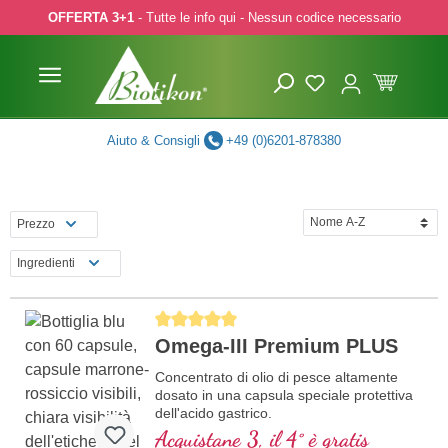
OFFERTA 3+1
- Tutte le info qui - Nessun codice necessario
p to main content
Skip to search
Skip to main navigation
Aiuto & Consigli
+49 (0)6201-878380
Prezzo
Ingredienti
Average rating of 5 out of 5 stars
Omega-III Premium PLUS
Concentrato di olio di pesce altamente
dosato in una capsula speciale protettiva
dell'acido gastrico.
Acquistane 3, il 4° è gratis