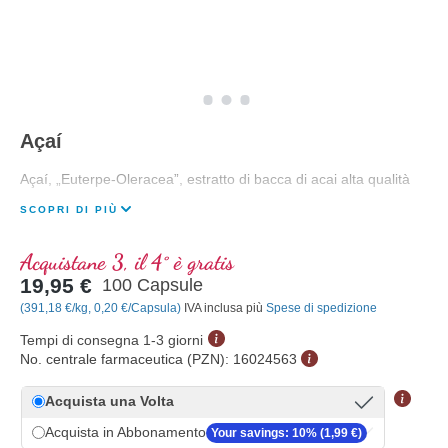
Açaí
Açaí, „Euterpe-Oleracea”, estratto di bacca di acai alta qualità
SCOPRI DI PIÙ
Acquistane 3, il 4° è gratis
19,95 €
100 Capsule
(391,18 €/kg, 0,20 €/Capsula)
IVA inclusa più
Spese di spedizione
Tempi di consegna 1-3 giorni
No. centrale farmaceutica (PZN):
16024563
Acquista una Volta
Acquista in Abbonamento
Your savings: 10% (1,99 €)