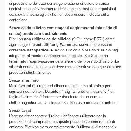
di produzione delicate senza generazione di calore e senza
additivi nel confezionamento della capsula così come qualsiasi
coadiuvanti tecnologici, che non deve essere indicata sulla
confezione.
Senza acido silicico come agenti agglomeranti (biossido di
silicio) prodotta industrialmente
Biotikon
non utilizza acido silicico
(SiO
, come E551) come
2
agenti agglomeranti.
Stiftung Warentest
scrive che possono
contenere
nanoparticelle.
Acido silicico o biossido di silicio negli
integratori alimentari sarebbero scoraggiate. Bio Suisse ha
terminato l'approvazione
della silice o del biossido di silicio. La
silice di coda cavallina non deve essere confusa con questa silice
prodotta industrialmente.
Senza alluminio!
Molti fornitori di integratori alimentari utilizzano alluminio per
sigillare i contenitori. Durante il " sigillamento di induzione " un
foglio di alluminio è fortemente riscaldato da un campo
elettromagnetico ad alta frequenza. Non usiamo questo metodo!
Senza talco!
L'agente distaccante e il talco lubrificante utilizzato per la
produzione di compresse o capsule possono contenere fibre di
amianto. Biotikon evita completamente l’utilizzo di distaccanti e