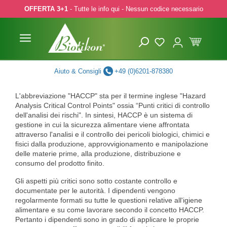
OFFERTA 3+1
- Tutte le info qui - Nessun codice necessario
p to main content
Skip to search
Skip to main navigation
Aiuto & Consigli
+49 (0)6201-878380
L'abbreviazione "HACCP" sta per il termine inglese "Hazard
Analysis Critical Control Points" ossia “Punti critici di controllo
dell'analisi dei rischi". In sintesi, HACCP è un sistema di
gestione in cui la sicurezza alimentare viene affrontata
attraverso l'analisi e il controllo dei pericoli biologici, chimici e
fisici dalla produzione, approvvigionamento e manipolazione
delle materie prime, alla produzione, distribuzione e
consumo del prodotto finito.
Gli aspetti più critici sono sotto costante controllo e
documentate per le autorità. I dipendenti vengono
regolarmente formati su tutte le questioni relative all'igiene
alimentare e su come lavorare secondo il concetto HACCP.
Pertanto i dipendenti sono in grado di applicare le proprie