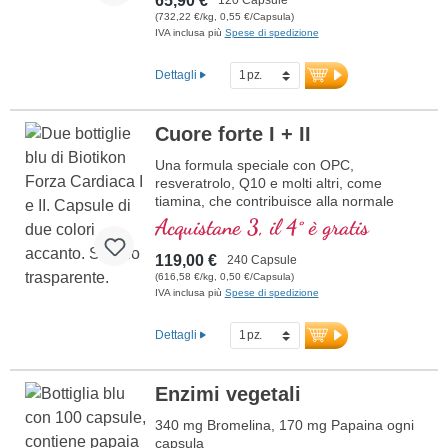
65,90 €
(732,22 €/kg, 0,55 €/Capsula)
IVA inclusa più
Spese di spedizione
Dettagli
Cuore forte I + II
Una formula speciale con OPC,
resveratrolo, Q10 e molti altri, come
tiamina, che contribuisce alla normale
funzione cardiaca. (Formula 1 e Formula
Acquistane 3, il 4° è gratis
2)
119,00 €
240 Capsule
(616,58 €/kg, 0,50 €/Capsula)
IVA inclusa più
Spese di spedizione
Dettagli
Enzimi vegetali
340 mg Bromelina, 170 mg Papaina ogni
capsula