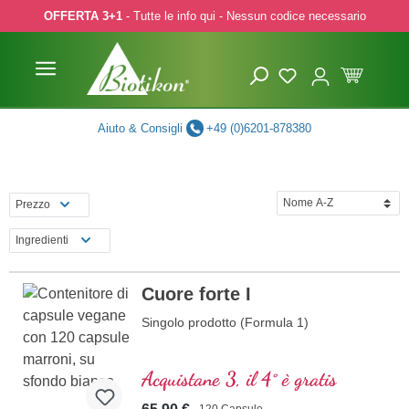
OFFERTA 3+1
- Tutte le info qui - Nessun codice necessario
p to main content
Skip to search
Skip to main navigation
Aiuto & Consigli
+49 (0)6201-878380
Prezzo
Ingredienti
Cuore forte I
Singolo prodotto (Formula 1)
Acquistane 3, il 4° è gratis
120 Capsule