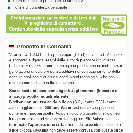
Team di medici e professionisti alternativi
Hotline di consulenza personale
Prodotto in Germania
Vitamin D3 1.000 I.E. Tropfen vegan (10 ml) di Dr. med. Michalzik
è soggetto a rigorosi esami dalle autorità preposte di vigilanza
tedesca. È realizzata con tecnologie di produzione delicate senza
generazione di calore e senza additivi nel confezionamento della
capsula così come qualsiasi coadiuvanti tecnologici, che non
deve essere indicata sulla confezione.
Senza acido silicico come agenti agglomeranti (biossido di
silicio) prodotta industrialmente
Biotikon
non utilizza acido silicico
(SiO
, come E551) come
2
agenti agglomeranti.
Stiftung Warentest
scrive che possono
contenere
nanoparticelle.
Acido silicico o biossido di silicio negli
integratori alimentari sarebbero scoraggiate. Bio Suisse ha
terminato l'approvazione
della silice o del biossido di silicio. La
silice di coda cavallina non deve essere confusa con questa silice