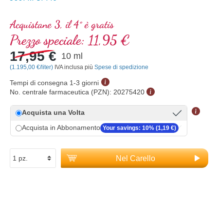
Acquistane 3, il 4° è gratis
Prezzo speciale:
11,95 €
17,95 €
10 ml
(1.195,00 €/liter)
IVA inclusa più
Spese di spedizione
Tempi di consegna 1-3 giorni
No. centrale farmaceutica (PZN):
20275420
Acquista una Volta
Acquista in Abbonamento
Your savings: 10% (1,19 €)
Nel Carello