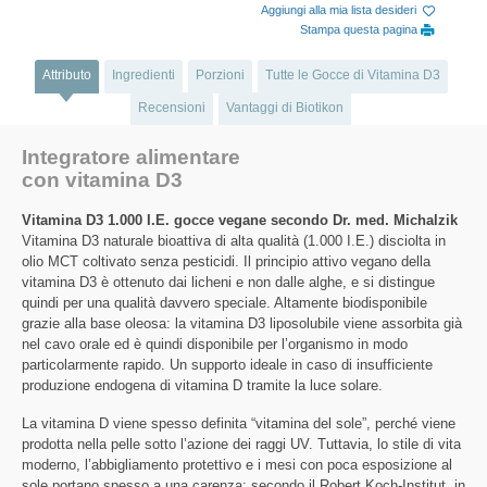
Aggiungi alla mia lista desideri
Stampa questa pagina
Attributo
Ingredienti
Porzioni
Tutte le Gocce di Vitamina D3
Recensioni
Vantaggi di Biotikon
Integratore alimentare
con vitamina D3
Vitamina D3 1.000 I.E. gocce vegane secondo Dr. med. Michalzik
Vitamina D3 naturale bioattiva di alta qualità (1.000 I.E.) disciolta in
olio MCT coltivato senza pesticidi. Il principio attivo vegano della
vitamina D3 è ottenuto dai licheni e non dalle alghe, e si distingue
quindi per una qualità davvero speciale. Altamente biodisponibile
grazie alla base oleosa: la vitamina D3 liposolubile viene assorbita già
nel cavo orale ed è quindi disponibile per l’organismo in modo
particolarmente rapido. Un supporto ideale in caso di insufficiente
produzione endogena di vitamina D tramite la luce solare.
La vitamina D viene spesso definita “vitamina del sole”, perché viene
prodotta nella pelle sotto l’azione dei raggi UV. Tuttavia, lo stile di vita
moderno, l’abbigliamento protettivo e i mesi con poca esposizione al
sole portano spesso a una carenza: secondo il Robert Koch-Institut, in