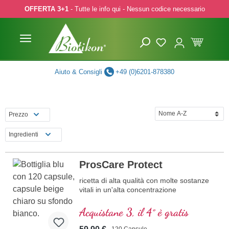
OFFERTA 3+1
- Tutte le info qui - Nessun codice necessario
p to main content
Skip to search
Skip to main navigation
Aiuto & Consigli
+49 (0)6201-878380
Prezzo
Ingredienti
ProsCare Protect
ricetta di alta qualità con molte sostanze
vitali in un'alta concentrazione
Acquistane 3, il 4° è gratis
120 Capsule