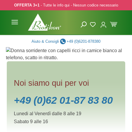
OFFERTA 3+1
- Tutte le info qui - Nessun codice necessario
p to main content
Skip to search
Skip to main navigation
Aiuto & Consigli
+49 (0)6201-878380
Noi siamo qui per voi
+49 (0)62 01-87 83 80
Lunedi al Venerdì dalle 8 alle 19
Sabato 9 alle 16