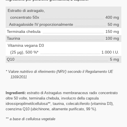
Estratto di astragalo,
concentrato 50x
400 mg
Astragaloside IV proporzionalmente
50 mg
Terminalia chebula
150 mg
Taurina
100 mg
Vitamina vegana D3
(25 µg), 500 %*
1.000 I.U.
Q10
5 mg
* Valore nutritivo di riferimento (NRV) secondo il Regolamento UE
1169/2011
Ingredienti:
estratto di Astragalus membranaceus radix concentrato
oltre 50 volte, terminalia chebula, involucro della capsula
idrossipropilmetilcellulosa**, taurina, colecalciferolo (vitamina D3),
coenzima Q10 (ubichinone, altamente purificato, 99 %).
** a base di cellulosa vegetale