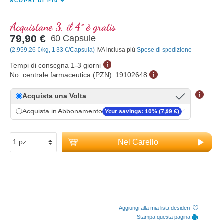
SCOPRI DI PIÙ
Acquistane 3, il 4° è gratis
79,90 €
60 Capsule
(2.959,26 €/kg, 1,33 €/Capsula)
IVA inclusa più
Spese di spedizione
Tempi di consegna 1-3 giorni
No. centrale farmaceutica (PZN):
19102648
Acquista una Volta
Acquista in Abbonamento
Your savings: 10% (7,99 €)
Nel Carello
Aggiungi alla mia lista desideri
Stampa questa pagina