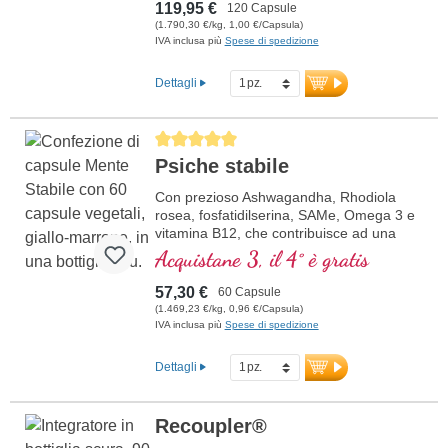
Guscio delle capsule vegano, senza PEG
119,95 €
120 Capsule
e carragenina, e sigillo privo di alluminio,
(1.790,30 €/kg, 1,00 €/Capsula)
attivatore mitocondriale PGC-1α, senza
IVA inclusa più
Spese di spedizione
additivi, qualità ad alta purezza. 40 anni di
esperienza in sostanze vitali e oltre 20
Dettagli
anni di esperienza produttiva.
Average rating of 5 out of 5 stars
Psiche stabile
Con prezioso Ashwagandha, Rhodiola
rosea, fosfatidilserina, SAMe, Omega 3 e
vitamina B12, che contribuisce ad una
funzione normale della psiche
Acquistane 3, il 4° è gratis
57,30 €
60 Capsule
(1.469,23 €/kg, 0,96 €/Capsula)
IVA inclusa più
Spese di spedizione
Dettagli
Recoupler®