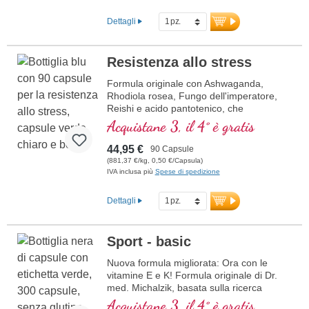
Dettagli
Resistenza allo stress
Formula originale con Ashwaganda,
Rhodiola rosea, Fungo dell'imperatore,
Reishi e acido pantotenico, che
contribuisce alla normale prestazioni
Acquistane 3, il 4° è gratis
mentali. La vitamina E aiuta a proteggere
le cellule dallo stress ossidativo.
44,95 €
90 Capsule
(881,37 €/kg, 0,50 €/Capsula)
IVA inclusa più
Spese di spedizione
Dettagli
Sport - basic
Nuova formula migliorata: Ora con le
vitamine E e K! Formula originale di Dr.
med. Michalzik, basata sulla ricerca
scientifica più avanzata. Vitamine B 2, 6,
Acquistane 3, il 4° è gratis