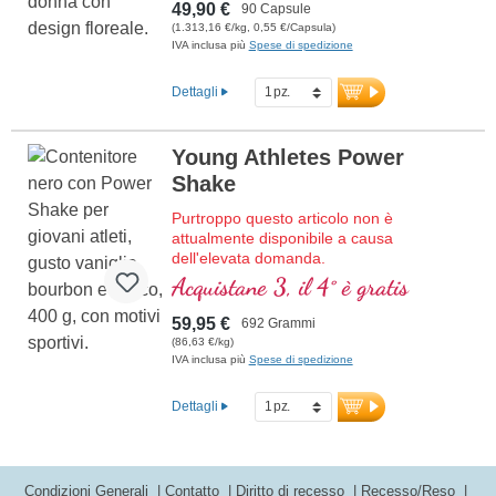
49,90 €
90 Capsule
(1.313,16 €/kg, 0,55 €/Capsula)
IVA inclusa più
Spese di spedizione
Dettagli
Young Athletes Power
Shake
Purtroppo questo articolo non è
attualmente disponibile a causa
dell'elevata domanda.
Frappe proteico di alta qualità con tutti gli
Acquistane 3, il 4° è gratis
aminoacidi essenziali (EAA) e aminoacidi
muscolari (BCAA), arricchito con creatina,
59,95 €
692 Grammi
D-ribose (zucchero muscolare) e acetil-L-
(86,63 €/kg)
carnitina, collagene, i coralli Sango
IVA inclusa più
Spese di spedizione
forniscono 70 minerali e oligoelementi con
calcio e vitamina D per ossa forti. Senza
Dettagli
dolcificanti e aromi artificiali, con vaniglia
bourbon naturale. Sviluppato da medici,
prodotto in Germania.
Condizioni Generali
Contatto
Diritto di recesso
Recesso/Reso
Ulteriori informazioni su Young