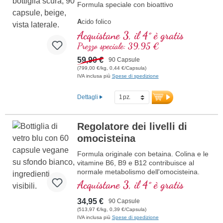
Formula speciale con bioattivo
A
cido folico
A
rginina
Acquistane 3, il 4° è gratis
L
icopene
Prezzo speciale: 39,95 €
C
urcuma
C
59,90 €
urcumina
90 Capsule
A
(799,00 €/kg, 0,44 €/Capsula)
cido ascorbico
IVA inclusa più
Spese di spedizione
R
esveratrolo
E
(Vitamina E)
B
(Vitamina B12)
Dettagli
Regolatore dei livelli di
omocisteina
Formula originale con betaina. Colina e le
vitamine B6, B9 e B12 contribuisce al
normale metabolismo dell'omocisteina.
Betaina deve essere incluso con minimo
Acquistane 3, il 4° è gratis
1,5 g di avere un effetto sui livelli di
omocisteina. Vitamine del gruppo B in
34,95 €
90 Capsule
forma bioattiva
(513,97 €/kg, 0,39 €/Capsula)
IVA inclusa più
Spese di spedizione