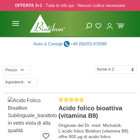
OFFERTA 3+1
- Tutte le info qui - Nessun codice necessario
p to main content
Skip to search
Skip to main navigation
Aiuto & Consigli
+49 (0)6201-878380
Prezzo
Ingredienti
Average rating of 5 out of 5 stars
Acido folico bioattiva
(vitamina B9)
Originale del Dr. med. Michalzik:
L'acido folico Biotikon (vitamina B9)
offre 800 µg di acido folico