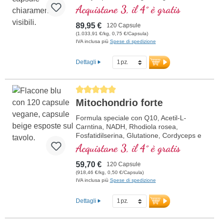
che aiutano la fertilità e un normale livello
Acquistane 3, il 4° è gratis
di testosterone nel sangue.
89,95 €
120 Capsule
(1.033,91 €/kg, 0,75 €/Capsula)
IVA inclusa più
Spese di spedizione
Dettagli
Average rating of 5 out of 5 stars
Mitochondrio forte
Formula speciale con Q10, Acetil-L-
Carntina, NADH, Rhodiola rosea,
Fosfatidilserina, Glutatione, Cordyceps e
rame, che contribuisce al normale
Acquistane 3, il 4° è gratis
metabolismo di energia (sotto forma di
ATP nella catena respiratoria cellulare).
59,70 €
120 Capsule
(918,46 €/kg, 0,50 €/Capsula)
IVA inclusa più
Spese di spedizione
Dettagli