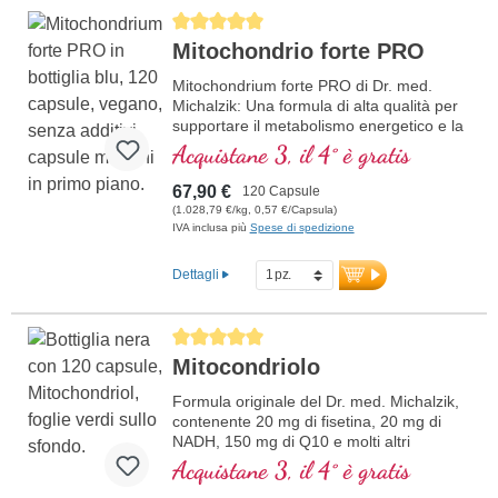
Average rating of 5 out of 5 stars
Mitochondrio forte PRO
Mitochondrium forte PRO di Dr. med.
Michalzik: Una formula di alta qualità per
supportare il metabolismo energetico e la
salute cellulare. Include NADH, Q10,
Acquistane 3, il 4° è gratis
Resveratrolo e Tiamina, che promuovono
il metabolismo energetico, oltre all'acido
67,90 €
120 Capsule
R-Alfa-Lipoico nella preziosa forma di
(1.028,79 €/kg, 0,57 €/Capsula)
Sodium-R-Lipoato. Sigillatura senza
IVA inclusa più
Spese di spedizione
alluminio e oltre 20 anni di esperienza
garantiscono la massima qualità.
Dettagli
Sviluppato da medici.
ulteriori informazioni su
Average rating of 5 out of 5 stars
Mitochondrium forte PRO
Mitocondriolo
Formula originale del Dr. med. Michalzik,
contenente 20 mg di fisetina, 20 mg di
NADH, 150 mg di Q10 e molti altri
importanti agenti mitocondriali. Con
Acquistane 3, il 4° è gratis
l'enhancer di biodisponibilità D-Pinitol.