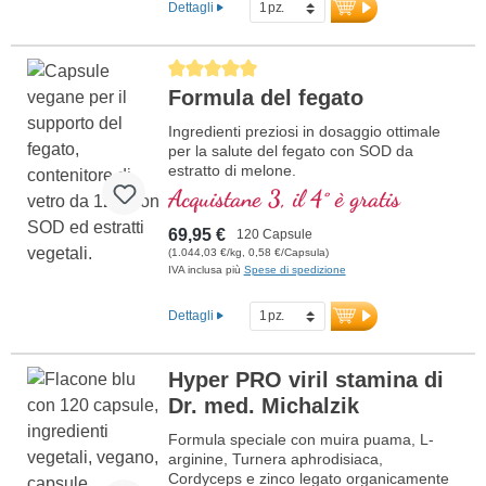
Dettagli
Average rating of 5 out of 5 stars
Formula del fegato
Ingredienti preziosi in dosaggio ottimale
per la salute del fegato con SOD da
estratto di melone.
Acquistane 3, il 4° è gratis
69,95 €
120 Capsule
(1.044,03 €/kg, 0,58 €/Capsula)
IVA inclusa più
Spese di spedizione
Dettagli
Hyper PRO viril stamina di
Dr. med. Michalzik
Formula speciale con muira puama, L-
arginine, Turnera aphrodisiaca,
Cordyceps e zinco legato organicamente