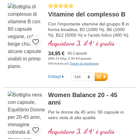
Average rating of 5 out of 5 stars
Vitamine del complesso B
Con l'importante vitamine del gruppo B in
forma bioattiva, B2 (1000 %), B6 (1000
%), B12 (5000 %) e l'acido folico (400 %)
e tutti gli altri vitamine-B. Con
Acquistane 3, il 4° è gratis
metilcobalamina e adenosil cobalamina.
34,95 €
60 Capsule
(896,15 €/kg, 0,58 €/Capsula)
IVA inclusa più
Spese di spedizione
Dettagli
Women Balance 20 - 45
anni
Per le donne da 45 anni, 90 capsule in
vetro viola di alta qualità
Acquistane 3, il 4° è gratis