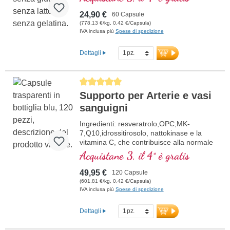
12 e acido folico in forma bioattiva.
24,90 €
60 Capsule
(778,13 €/kg, 0,42 €/Capsula)
IVA inclusa più
Spese di spedizione
Dettagli
Average rating of 5 out of 5 stars
Supporto per Arterie e vasi
sanguigni
Ingredienti: resveratrolo,OPC,MK-
7,Q10,idrossitirosolo, nattokinase e la
vitamina C, che contribuisce alla normale
formazione del collagene per la normale
Acquistane 3, il 4° è gratis
funzione dei vasi sanguigni. Le vitamine
del gruppo B sono presenti in forma
49,95 €
120 Capsule
bioattiva.
(601,81 €/kg, 0,42 €/Capsula)
IVA inclusa più
Spese di spedizione
Dettagli