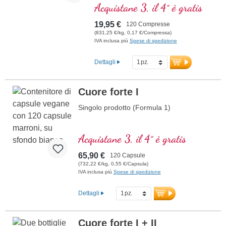
biologicamente attivo per
Acquistane 3, il 4° è gratis
compressa, sotto forma di
metiltetraidrofolato (5-MTHF),
19,95 €
120 Compresse
particolarmente ben assorbito
(831,25 €/kg, 0,17 €/Compressa)
dall'organismo. L'acido folico
IVA inclusa più
Spese di spedizione
contribuisce alla normale formazione
del sangue e alla funzione del
Dettagli
sistema immunitario. Privo di
qualsiasi additivo, il prodotto è
confezionato in un sigillo privo di
Cuore forte I
alluminio. Prodotto in Germania
secondo i più alti standard di qualità.
Singolo prodotto (Formula 1)
ulteriori informazioni sull’acido
folico
Acquistane 3, il 4° è gratis
65,90 €
120 Capsule
(732,22 €/kg, 0,55 €/Capsula)
IVA inclusa più
Spese di spedizione
Dettagli
Cuore forte I + II