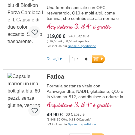
Una formula speciale con OPC,
resveratrolo, Q10 e molti altri, come
tiamina, che contribuisce alla normale
funzione cardiaca. (Formula 1 e Formula
Acquistane 3, il 4° è gratis
2)
119,00 €
240 Capsule
(616,58 €/kg, 0,50 €/Capsula)
IVA inclusa più
Spese di spedizione
Dettagli
Fatica
Formula sostanza vitale con
Ashwagandha, NADH, glutatione, Q10 e
la vitamina B12, contribuisce a ridurre la
stanchezza e la fatica.
Acquistane 3, il 4° è gratis
49,90 €
60 Capsule
(1.848,15 €/kg, 0,83 €/Capsula)
IVA inclusa più
Spese di spedizione