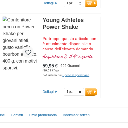
Dettagli
Young Athletes
Power Shake
Purtroppo questo articolo non
è attualmente disponibile a
causa dell'elevata domanda.
Frappe proteico di alta qualità
Acquistane 3, il 4° è gratis
con tutti gli aminoacidi
essenziali (EAA) e aminoacidi
59,95 €
692 Grammi
muscolari (BCAA), arricchito
(86,63 €/kg)
con creatina, D-ribose
IVA inclusa più
Spese di spedizione
(zucchero muscolare) e
acetil-L-carnitina, collagene, i
coralli Sango forniscono 70
Dettagli
minerali e oligoelementi con
calcio e vitamina D per ossa
forti. Senza dolcificanti e
aromi artificiali, con vaniglia
ine
Contatti
Il mio promemoria
Bookmark setzen
bourbon naturale. Sviluppato
da medici, prodotto in
Germania.