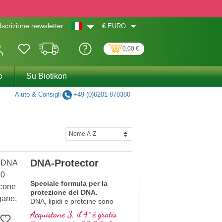
€
EURO
Iscrizione newsletter
0,00 €
o
Su Biotikon
Aiuto & Consigli
+49 (0)6201-878380
DNA-Protector
Speciale formula per la
protezione del DNA.
DNA, lipidi e proteine sono
componenti importanti delle
Acquistane 3, il 4° è gratis
cellule. Proteggi le tue cellule