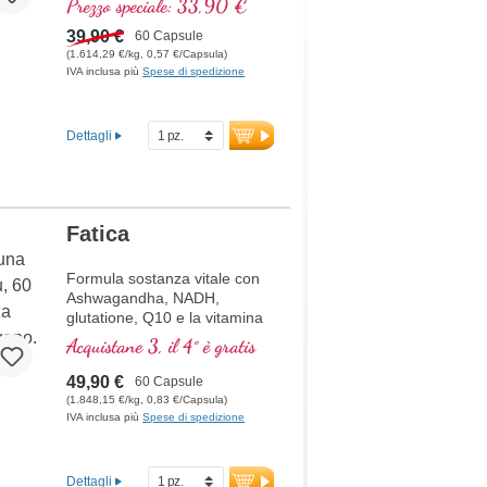
Prezzo speciale: 33,90 €
dallo stress ossidativo, con
preziose sostanze naturali.
39,90 €
60 Capsule
(1.614,29 €/kg, 0,57 €/Capsula)
IVA inclusa più
Spese di spedizione
Dettagli
Fatica
Formula sostanza vitale con
Ashwagandha, NADH,
glutatione, Q10 e la vitamina
B12, contribuisce a ridurre la
Acquistane 3, il 4° è gratis
stanchezza e la fatica.
49,90 €
60 Capsule
(1.848,15 €/kg, 0,83 €/Capsula)
IVA inclusa più
Spese di spedizione
Dettagli