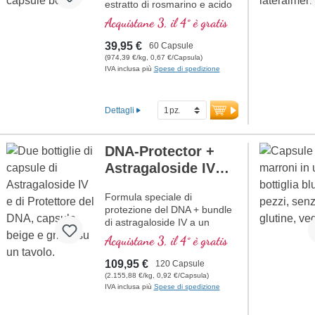
estratto di rosmarino e acido
pantotenico, che contribuisce
Acquistane 3, il 4° è gratis
alla normale prestazioni
mentali ed è coinvolto nella
39,95 €
60 Capsule
sintesi e nel metabolismo di
(974,39 €/kg, 0,67 €/Capsula)
diversi neurotrasmettitori.
IVA inclusa più
Spese di spedizione
Vitamine B bioattivo!
Dettagli
DNA-Protector +
Astragaloside IV
Bundle
Formula speciale di
protezione del DNA + bundle
di astragaloside IV a un
prezzo speciale
Acquistane 3, il 4° è gratis
109,95 €
120 Capsule
(2.155,88 €/kg, 0,92 €/Capsula)
IVA inclusa più
Spese di spedizione