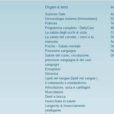
Organi & temi
In
Summer Sale
Ac
Immunologia sistema (Immunitario)
Pa
Polmoni
Te
Programma completo - DailyCare
Me
La salute degli occhi & vista
Co
La salute del cervello, i nervi e la
Di
memoria
An
Psiche - Salute mentale
Di
Pressione sanguigna
Nu
Salute del cuore, circolazione,
Of
pressione sanguigna & dei vasi
sanguigni
Emopoiesi
Glicemia
Lipidi nel sangue (lipidi nel sangue ) ,
il colesterolo e metabolismo
Articolazioni, ossa e cartilagini
Muscolatura
Denti e bocca
Invecchiare in salute
Longevity & Invecciamento
intelligente