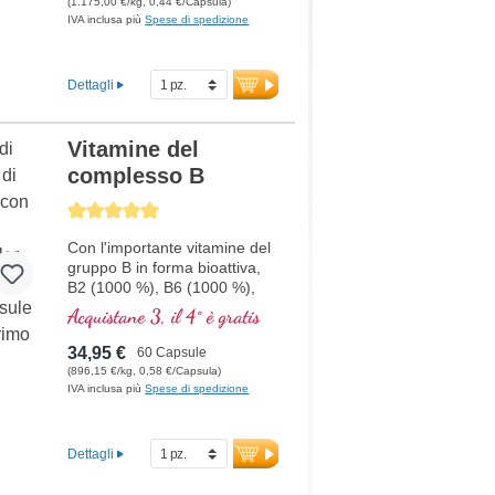
(1.175,00 €/kg, 0,44 €/Capsula)
IVA inclusa più
Spese di spedizione
Dettagli
Vitamine del
complesso B
Average rating of 5 out of 5 stars
Con l'importante vitamine del
gruppo B in forma bioattiva,
B2 (1000 %), B6 (1000 %),
B12 (5000 %) e l'acido folico
Acquistane 3, il 4° è gratis
(400 %) e tutti gli altri
vitamine-B. Con
34,95 €
60 Capsule
metilcobalamina e adenosil
(896,15 €/kg, 0,58 €/Capsula)
cobalamina.
IVA inclusa più
Spese di spedizione
Dettagli