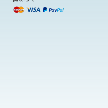
per conto
o