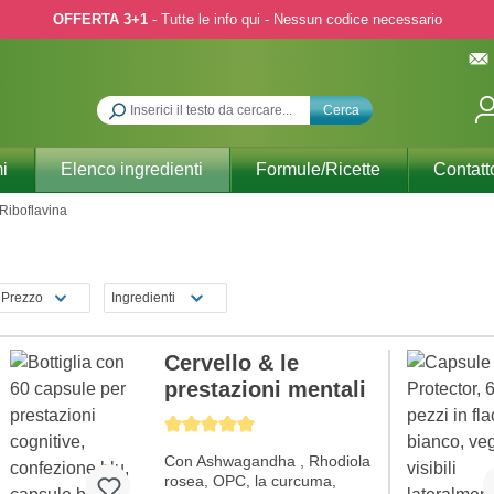
OFFERTA 3+1
- Tutte le info qui - Nessun codice necessario
Cerca
i
Elenco ingredienti
Formule/Ricette
Contatt
Riboflavina
Prezzo
Ingredienti
Cervello & le
prestazioni mentali
Average rating of 5 out of 5 stars
Con Ashwagandha , Rhodiola
rosea, OPC, la curcuma,