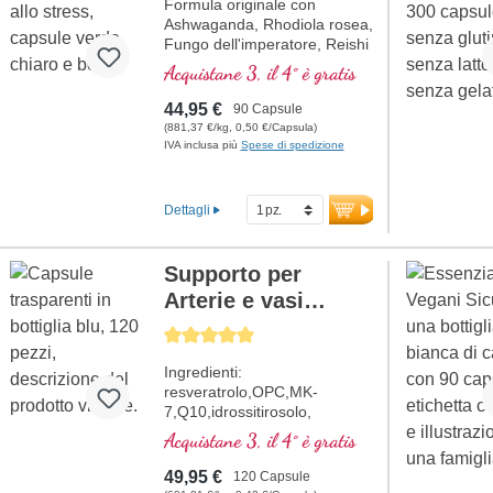
Formula originale con
Ashwaganda, Rhodiola rosea,
Fungo dell'imperatore, Reishi
e acido pantotenico, che
Acquistane 3, il 4° è gratis
contribuisce alla normale
prestazioni mentali. La
44,95 €
90 Capsule
vitamina E aiuta a proteggere
(881,37 €/kg, 0,50 €/Capsula)
le cellule dallo stress
IVA inclusa più
Spese di spedizione
ossidativo.
Dettagli
Supporto per
Arterie e vasi
sanguigni
Average rating of 5 out of 5 stars
Ingredienti:
resveratrolo,OPC,MK-
7,Q10,idrossitirosolo,
nattokinase e la vitamina C,
Acquistane 3, il 4° è gratis
che contribuisce alla normale
formazione del collagene per
49,95 €
120 Capsule
la normale funzione dei vasi