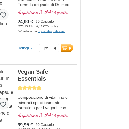
Formula originale di Dr. med.
Michalzik, basata sulla ricerca
Acquistane 3, il 4° è gratis
scientifica più avanzata.
Vitamine B 2, 6, 12 e acido
24,90 €
60 Capsule
folico in forma bioattiva.
(778,13 €/kg, 0,42 €/Capsula)
IVA inclusa più
Spese di spedizione
Dettagli
Vegan Safe
Essentials
Average rating of 5 out of 5 stars
Composizione di vitamine e
minerali specificamente
formulata per i vegani, con
ferro vegetale.
Acquistane 3, il 4° è gratis
39,95 €
90 Capsule