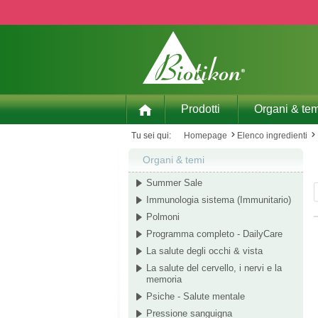
p to main content
Skip to search
Skip to main navigation
Prodotti
Organi & tem
Tu sei qui:
Homepage
Elenco ingredienti
Organi & temi
Summer Sale
Immunologia sistema (Immunitario)
Polmoni
Programma completo - DailyCare
La salute degli occhi & vista
La salute del cervello, i nervi e la
memoria
Psiche - Salute mentale
Pressione sanguigna