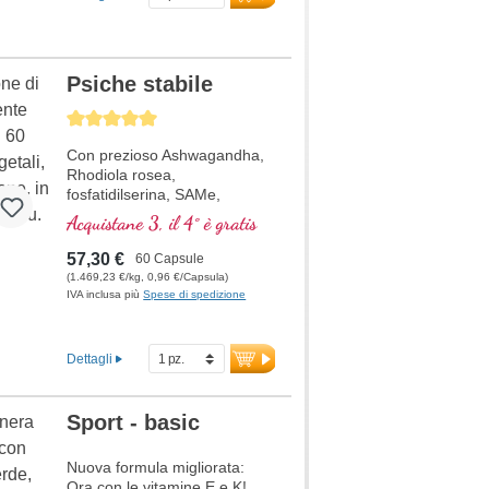
Psiche stabile
Average rating of 5 out of 5 stars
Con prezioso Ashwagandha,
Rhodiola rosea,
fosfatidilserina, SAMe,
Omega 3 e vitamina B12, che
Acquistane 3, il 4° è gratis
contribuisce ad una funzione
normale della psiche
57,30 €
60 Capsule
(1.469,23 €/kg, 0,96 €/Capsula)
IVA inclusa più
Spese di spedizione
Dettagli
Sport - basic
Nuova formula migliorata:
Ora con le vitamine E e K!