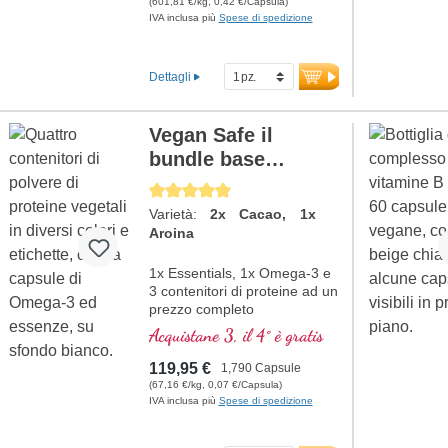
(601,81 €/kg, 0,42 €/Capsula)
sanguigni. Le vitamine del
IVA inclusa più
Spese di spedizione
gruppo B sono presenti in
forma bioattiva.
Dettagli
Vegan Safe il
bundle base
completo (2x
Average rating of 5 out of 5 stars
Cacao, 1x Aronia)
Varietà:
2x Cacao, 1x
Aroina
1x Essentials, 1x Omega-3 e
3 contenitori di proteine ad un
prezzo completo
Acquistane 3, il 4° è gratis
119,95 €
1,790 Capsule
(67,16 €/kg, 0,07 €/Capsula)
IVA inclusa più
Spese di spedizione