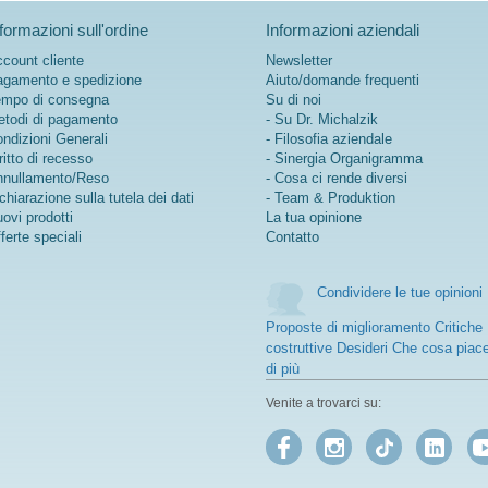
Ulteriori informazioni su
formazioni sull'ordine
Informazioni aziendali
Young Athletes Complete
count cliente
Newsletter
Shake
gamento e spedizione
Aiuto/domande frequenti
mpo di consegna
Su di noi
todi di pagamento
- Su Dr. Michalzik
ndizioni Generali
- Filosofia aziendale
ritto di recesso
- Sinergia Organigramma
nullamento/Reso
- Cosa ci rende diversi
chiarazione sulla tutela dei dati
- Team & Produktion
ovi prodotti
La tua opinione
ferte speciali
Contatto
Condividere le tue opinioni
Proposte di miglioramento Critiche
costruttive Desideri Che cosa piac
di più
Venite a trovarci su: