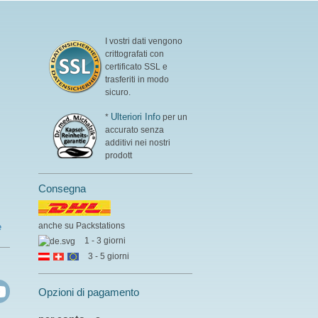
I vostri dati vengono
crittografati con
certificato SSL e
trasferiti in modo
sicuro.
Ulteriori Info
*
per un
accurato senza
additivi nei nostri
prodott
Consegna
anche su Packstations
e
1 - 3 giorni
3 - 5 giorni
Opzioni di pagamento