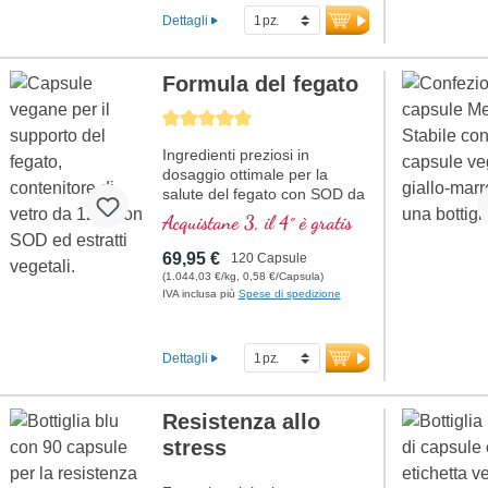
Dettagli
Formula del fegato
Average rating of 5 out of 5 stars
Ingredienti preziosi in
dosaggio ottimale per la
salute del fegato con SOD da
estratto di melone.
Acquistane 3, il 4° è gratis
69,95 €
120 Capsule
(1.044,03 €/kg, 0,58 €/Capsula)
IVA inclusa più
Spese di spedizione
Dettagli
Resistenza allo
stress