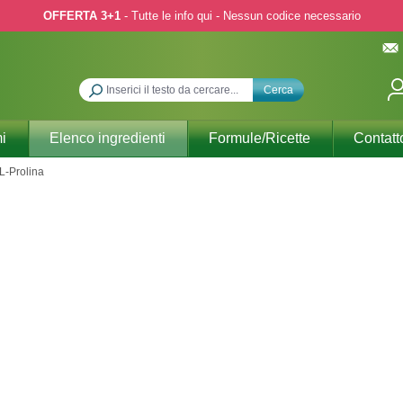
OFFERTA 3+1
- Tutte le info qui - Nessun codice necessario
Cerca
i
Elenco ingredienti
Formule/Ricette
Contatt
L-Prolina