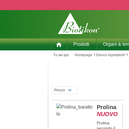
p to main content
Skip to search
Skip to main navigation
Prodotti
Organi & tem
Tu sei qui:
Homepage
Elenco ingredienti
Prezzo
Prolina
NUOVO
Prolina
secondo il