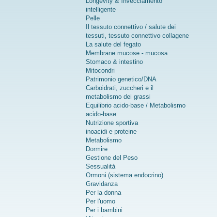
garantire la
Longevity & Invecciamento
massima
intelligente
qualità e
Pelle
tollerabilità.
Il tessuto connettivo / salute dei
100 %
tessuti, tessuto connettivo collagene
vegano,
La salute del fegato
naturale,
Membrane mucose - mucosa
testato in
Stomaco & intestino
laboratorio
Mitocondri
e senza
Patrimonio genetico/DNA
OGM.
Carboidrati, zuccheri e il
maggiori
metabolismo dei grassi
informazio
Equilibrio acido-base / Metabolismo
ni sulla L-
acido-base
prolina
Nutrizione sportiva
inoacidi e proteine
Metabolismo
Dormire
Gestione del Peso
Sessualità
Ormoni (sistema endocrino)
Gravidanza
Per la donna
Per l'uomo
Per i bambini