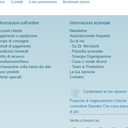
ine
Contatti
Il mio promemoria
Bookmark setzen
formazioni sull'ordine
Informazioni aziendali
count cliente
Newsletter
gamento e spedizione
Aiuto/domande frequenti
mpo di consegna
Su di noi
todi di pagamento
- Su Dr. Michalzik
ndizioni Generali
- Filosofia aziendale
ritto di recesso
- Sinergia Organigramma
nullamento/Reso
- Cosa ci rende diversi
chiarazione sulla tutela dei dati
- Team & Produktion
ovi prodotti
La tua opinione
ferte speciali
Contatto
Condividere le tue opinioni
Proposte di miglioramento Critiche
costruttive Desideri Che cosa piac
di più
Venite a trovarci su: