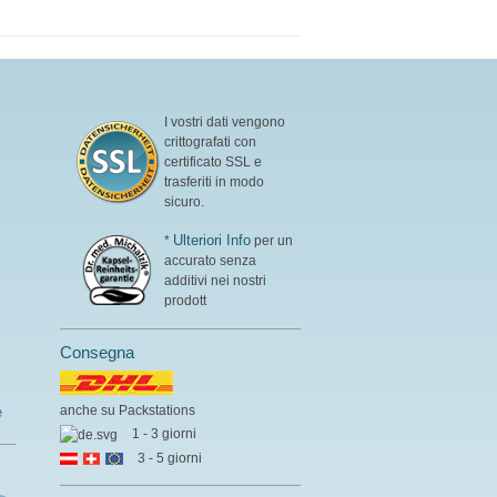
I vostri dati vengono
crittografati con
certificato SSL e
trasferiti in modo
sicuro.
Ulteriori Info
*
per un
accurato senza
additivi nei nostri
prodott
Consegna
anche su Packstations
e
1 - 3 giorni
3 - 5 giorni