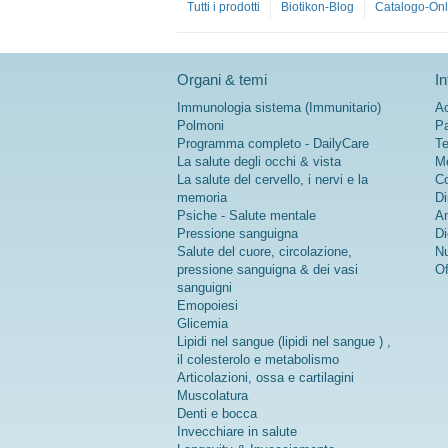
Tutti i prodotti
Biotikon-Blog
Catalogo-Onl
do semi-
essenziale
è presente
solo in
Organi & temi
In
piccole
quantità
Immunologia sistema (Immunitario)
Ac
nelle diete
Polmoni
Pa
vegane ed
Programma completo - DailyCare
Te
è quindi
La salute degli occhi & vista
Me
spesso
La salute del cervello, i nervi e la
Co
utilizzato
memoria
Di
come
Psiche - Salute mentale
An
integrazion
Pressione sanguigna
Di
e. La
Salute del cuore, circolazione,
Nu
nostra L-
pressione sanguigna & dei vasi
Of
prolina è di
sanguigni
origine
Emopoiesi
naturale,
Glicemia
altamente
Lipidi nel sangue (lipidi nel sangue ) ,
pura e
il colesterolo e metabolismo
lavorata
Articolazioni, ossa e cartilagini
senza
Muscolatura
additivi –
Denti e bocca
per
Invecchiare in salute