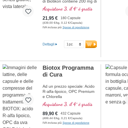
di Biotikon contiene 200 mg di
acido alfa-lipoico puro per
Acquistane 3, il 4° è gratis
capsula. Questa sostanza
versatile è attiva sia in
21,95 €
180 Capsule
ambienti idrosolubili che
(439,00 €/kg, 0,12 €/Capsula)
liposolubili ed è prodotta in
IVA inclusa più
Spese di spedizione
Germania secondo i più alti
standard di qualità. Priva di
qualsiasi additivo, con sigillo
Dettagli
senza alluminio e adatta ai
vegani, questo prodotto offre
un integratore di alta qualità
per le esigenze quotidiane.
Biotox Programma
Maggiori informazioni
di Cura
sull’acido alfa-lipoico
Ad un prezzo speciale: Acido
R-alfa-lipoico, OPC Premium
e Chlorella
Acquistane 3, il 4° è gratis
89,90 €
432 Capsule
(499,44 €/kg, 0,21 €/Capsula)
IVA inclusa più
Spese di spedizione