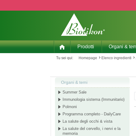
p to main content
Skip to search
Skip to main navigation
Prodotti
Organi & tem
Tu sei qui:
Homepage
Elenco ingredienti
Organi & temi
Summer Sale
Immunologia sistema (Immunitario)
Polmoni
Programma completo - DailyCare
La salute degli occhi & vista
La salute del cervello, i nervi e la
memoria