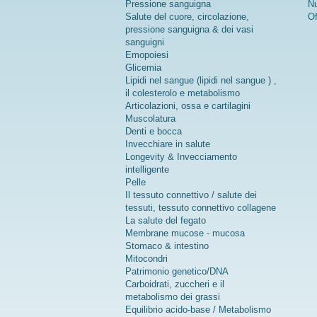
Pressione sanguigna
Nu
Salute del cuore, circolazione,
Of
pressione sanguigna & dei vasi
sanguigni
Emopoiesi
Glicemia
Lipidi nel sangue (lipidi nel sangue ) ,
il colesterolo e metabolismo
Articolazioni, ossa e cartilagini
Muscolatura
Denti e bocca
Invecchiare in salute
Longevity & Invecciamento
intelligente
Pelle
Il tessuto connettivo / salute dei
tessuti, tessuto connettivo collagene
La salute del fegato
Membrane mucose - mucosa
Stomaco & intestino
Mitocondri
Patrimonio genetico/DNA
Carboidrati, zuccheri e il
metabolismo dei grassi
Equilibrio acido-base / Metabolismo