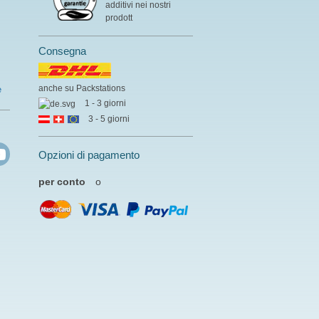
additivi nei nostri
prodott
Consegna
anche su Packstations
e
1 - 3 giorni
3 - 5 giorni
Opzioni di pagamento
per conto
o