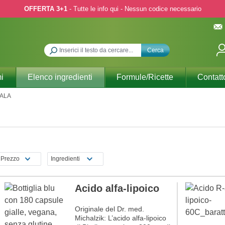
OFFERTA 3+1
- Tutte le info qui - Nessun codice necessario
Cerca
i
Elenco ingredienti
Formule/Ricette
Contatt
ALA
Prezzo
Ingredienti
Acido alfa-lipoico
Originale del Dr. med.
Michalzik: L’acido alfa-lipoico