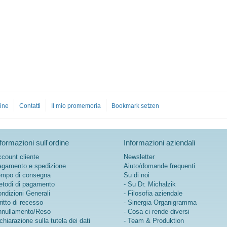
ine
Contatti
Il mio promemoria
Bookmark setzen
formazioni sull'ordine
Informazioni aziendali
count cliente
Newsletter
gamento e spedizione
Aiuto/domande frequenti
mpo di consegna
Su di noi
todi di pagamento
- Su Dr. Michalzik
ndizioni Generali
- Filosofia aziendale
ritto di recesso
- Sinergia Organigramma
nullamento/Reso
- Cosa ci rende diversi
chiarazione sulla tutela dei dati
- Team & Produktion