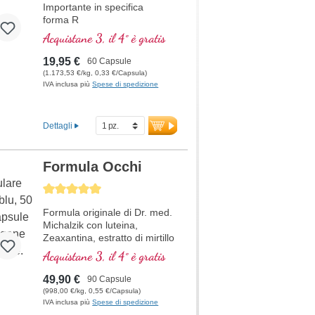
Importante in specifica
forma R
Acquistane 3, il 4° è gratis
19,95 €
60 Capsule
(1.173,53 €/kg, 0,33 €/Capsula)
IVA inclusa più
Spese di spedizione
Dettagli
Formula Occhi
Average rating of 5 out of 5 stars
Formula originale di Dr. med.
Michalzik con luteina,
Zeaxantina, estratto di mirtillo
(Anthocyane), OPC e la
Acquistane 3, il 4° è gratis
vitamina A, che contribuisce
al mantenimento della
49,90 €
90 Capsule
capacità visiva normale.
(998,00 €/kg, 0,55 €/Capsula)
IVA inclusa più
Spese di spedizione