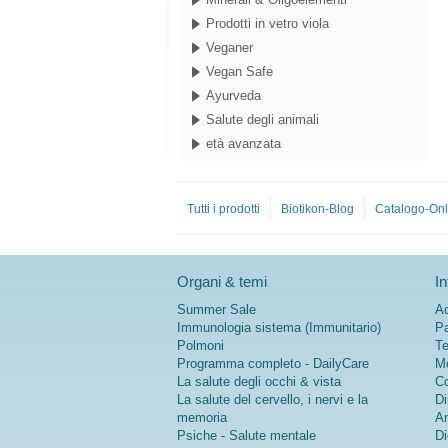
Prodotti in vetro viola
Veganer
Vegan Safe
Ayurveda
Salute degli animali
età avanzata
Tutti i prodotti
Biotikon-Blog
Catalogo-Onl
Organi & temi
In
Summer Sale
Ac
Immunologia sistema (Immunitario)
Pa
Polmoni
Te
Programma completo - DailyCare
Me
La salute degli occhi & vista
Co
La salute del cervello, i nervi e la
Di
memoria
An
Psiche - Salute mentale
Di