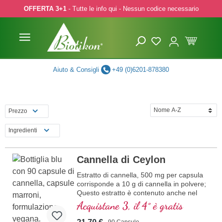
OFFERTA 3+1
- Tutte le info qui - Nessun codice necessario
p to main content
Skip to search
Skip to main navigation
Aiuto & Consigli
+49 (0)6201-878380
Prezzo
Ingredienti
Cannella di Ceylon
Estratto di cannella, 500 mg per capsula
corrisponde a 10 g di cannella in polvere;
Questo estratto è contenuto anche nel
nostro prodotto Regolatore della Glicemia.
Acquistane 3, il 4° è gratis
90 Capsule