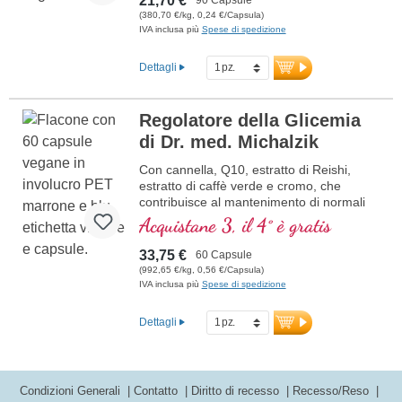
21,70 €
(380,70 €/kg, 0,24 €/Capsula)
IVA inclusa più
Spese di spedizione
Dettagli
Regolatore della Glicemia
di Dr. med. Michalzik
Con cannella, Q10, estratto di Reishi,
estratto di caffè verde e cromo, che
contribuisce al mantenimento di normali
livelli di glicemia.
Acquistane 3, il 4° è gratis
33,75 €
60 Capsule
(992,65 €/kg, 0,56 €/Capsula)
IVA inclusa più
Spese di spedizione
Dettagli
Condizioni Generali
Contatto
Diritto di recesso
Recesso/Reso