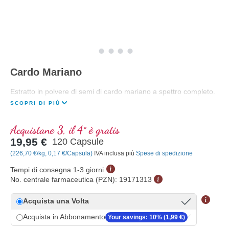
Cardo Mariano
Estratto in polvere di semi di cardo mariano a spettro completo.
SCOPRI DI PIÙ
Acquistane 3, il 4° è gratis
19,95 €
120 Capsule
(226,70 €/kg, 0,17 €/Capsula)
IVA inclusa più
Spese di spedizione
Tempi di consegna 1-3 giorni
No. centrale farmaceutica (PZN):
19171313
Acquista una Volta
Acquista in Abbonamento
Your savings: 10% (1,99 €)