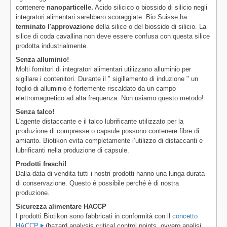
contenere
nanoparticelle.
Acido silicico o biossido di silicio negli
integratori alimentari sarebbero scoraggiate. Bio Suisse ha
terminato l'approvazione
della silice o del biossido di silicio. La
silice di coda cavallina non deve essere confusa con questa silice
prodotta industrialmente.
Senza alluminio!
Molti fornitori di integratori alimentari utilizzano alluminio per
sigillare i contenitori. Durante il " sigillamento di induzione " un
foglio di alluminio è fortemente riscaldato da un campo
elettromagnetico ad alta frequenza. Non usiamo questo metodo!
Senza talco!
L'agente distaccante e il talco lubrificante utilizzato per la
produzione di compresse o capsule possono contenere fibre di
amianto. Biotikon evita completamente l’utilizzo di distaccanti e
lubrificanti nella produzione di capsule.
Prodotti freschi!
Dalla data di vendita tutti i nostri prodotti hanno una lunga durata
di conservazione. Questo è possibile perché è di nostra
produzione.
Sicurezza alimentare HACCP
I prodotti Biotikon sono fabbricati in conformità con il
concetto
HACCP
(hazard analysis critical control points, ovvero analisi