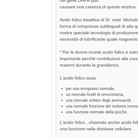
nel gene DHFR può
causare una carenza di questo enzima.
Acido folico bioattiva di Dr. med. Michalz
forma di compresse sublinguali di alta qu
nostra speciale tecnologia di produzione
necessità di lubrificante quale magnesio
* Per le donne incinte acido folico è e
importante perché contribuisce alla cresc
materni durante la gravidanza.
L'acido folico aiuta
per una emopoiesi normale,
un normale livelli di omocisteina,
una normale sintesi degli aminoacidi,
una normale funzione del sistema immun
una funzione normale della psiche.
L'acido folico , chiamato anche acido fo
una funzione nella divisione cellulare.