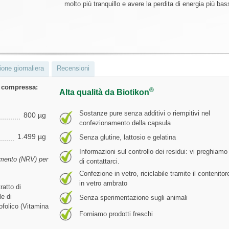
molto più tranquillo e avere la perdita di energia più bas
ne giornaliera
Recensioni
1 compressa:
®
Alta qualità da Biotikon
Sostanze pure senza additivi o riempitivi nel
800 µg
confezionamento della capsula
1.499 µg
Senza glutine, lattosio e gelatina
Informazioni sul controllo dei residui: vi preghiamo
rimento (NRV) per
di contattarci.
Confezione in vetro, riciclabile tramite il contenitor
in vetro ambrato
ratto di
le di
Senza sperimentazione sugli animali
ofolico (Vitamina
Forniamo prodotti freschi