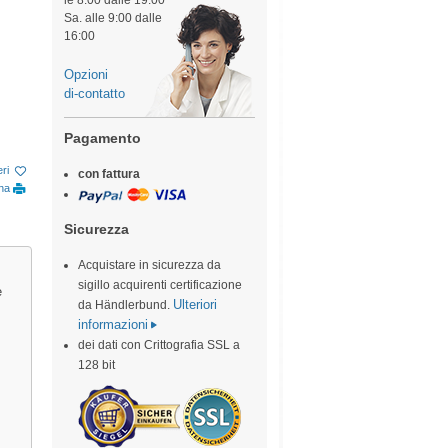
le 8:00 dalle 19:00
Sa. alle 9:00 dalle
16:00
Opzioni
di-contatto
Pagamento
eri
con fattura
ina
Sicurezza
Acquistare in sicurezza da
sigillo acquirenti certificazione
e
Ulteriori
da Händlerbund.
informazioni
dei dati con Crittografia SSL a
128 bit