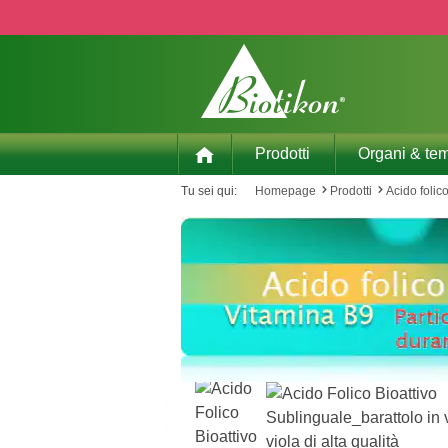
p to main content
Skip to search
Skip to main navigation
Prodotti
Organi & tem
Tu sei qui:
Homepage
Prodotti
Acido folic