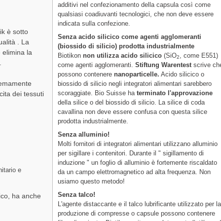
additivi nel confezionamento della capsula così come
qualsiasi coadiuvanti tecnologici, che non deve essere
indicata sulla confezione.
ik è sotto
Senza acido silicico come agenti agglomeranti
alità . La
(biossido di silicio) prodotta industrialmente
 elimina la
Biotikon
non utilizza acido silicico
(SiO
, come E551)
2
.
come agenti agglomeranti.
Stiftung Warentest
scrive ch
possono contenere
nanoparticelle.
Acido silicico o
stremamente
biossido di silicio negli integratori alimentari sarebbero
scoraggiate. Bio Suisse ha
terminato l'approvazione
ita dei tessuti
della silice o del biossido di silicio. La silice di coda
cavallina non deve essere confusa con questa silice
prodotta industrialmente.
Senza alluminio!
Molti fornitori di integratori alimentari utilizzano alluminio
per sigillare i contenitori. Durante il " sigillamento di
induzione " un foglio di alluminio è fortemente riscaldato
itario e
da un campo elettromagnetico ad alta frequenza. Non
usiamo questo metodo!
Senza talco!
lico, ha anche
L'agente distaccante e il talco lubrificante utilizzato per l
produzione di compresse o capsule possono contenere