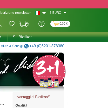
€
EURO
Iscrizione newsletter
0,00 €
o
Su Biotikon
+49 (0)6201-878380
Aiuto & Consigli
®
I vantaggi di Biotikon
mina
Qualità