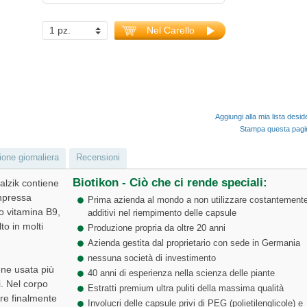
Nel Carello
Aggiungi alla mia lista desid
Stampa questa pag
ne giornaliera
Recensioni
Biotikon - Ciò che ci rende speciali:
alzik contiene
mpressa
Prima azienda al mondo a non utilizzare costantement
o vitamina B9,
additivi nel riempimento delle capsule
to in molti
Produzione propria da oltre 20 anni
Azienda gestita dal proprietario con sede in Germania
nessuna società di investimento
iene usata più
40 anni di esperienza nella scienza delle piante
i. Nel corpo
Estratti premium ultra puliti della massima qualità
ire finalmente
Involucri delle capsule privi di PEG (polietilenglicole) e