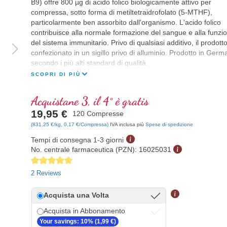
B9) offre 800 µg di acido folico biologicamente attivo per
compressa, sotto forma di metiltetraidrofolato (5-MTHF),
particolarmente ben assorbito dall'organismo. L'acido folico
contribuisce alla normale formazione del sangue e alla funzi
del sistema immunitario. Privo di qualsiasi additivo, il prodott
confezionato in un sigillo privo di alluminio. Prodotto in Germ
secondo i più alti standard di qualità.
SCOPRI DI PIÙ
Acquistane 3, il 4° è gratis
19,95 €
120 Compresse
(831,25 €/kg, 0,17 €/Compressa)
IVA inclusa più
Spese di spedizione
Tempi di consegna 1-3 giorni
No. centrale farmaceutica (PZN):
16025031
Average rating of 5 out of 5 stars
2 Reviews
Acquista una Volta
Acquista in Abbonamento
Your savings: 10% (1,99 €)