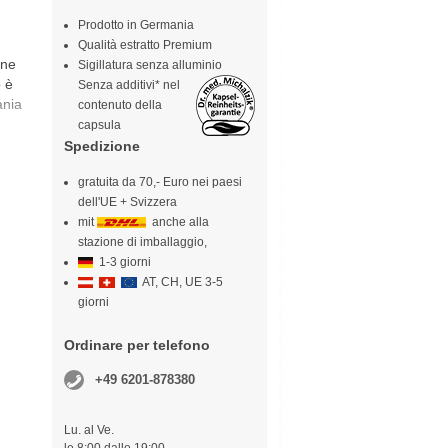
Prodotto in Germania
Qualità estratto Premium
one
Sigillatura senza alluminio
o è
Senza additivi* nel
ania
contenuto della
capsula
Spedizione
gratuita da 70,- Euro nei paesi
dell'UE + Svizzera
mit
anche alla
stazione di imballaggio,
1-3 giorni
AT, CH, UE 3-5
giorni
Ordinare per telefono
+49 6201-878380
Lu. al Ve.