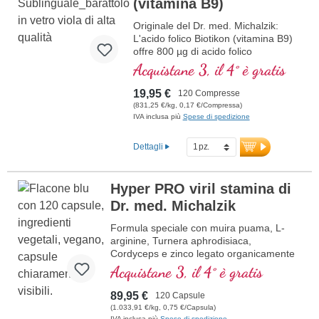
(vitamina B9)
Originale del Dr. med. Michalzik:
L'acido folico Biotikon (vitamina B9)
offre 800 µg di acido folico
biologicamente attivo per
Acquistane 3, il 4° è gratis
compressa, sotto forma di
metiltetraidrofolato (5-MTHF),
19,95 €
120 Compresse
particolarmente ben assorbito
(831,25 €/kg, 0,17 €/Compressa)
dall'organismo. L'acido folico
IVA inclusa più
Spese di spedizione
contribuisce alla normale formazione
del sangue e alla funzione del
Dettagli
sistema immunitario. Privo di
qualsiasi additivo, il prodotto è
confezionato in un sigillo privo di
Hyper PRO viril stamina di
alluminio. Prodotto in Germania
Dr. med. Michalzik
secondo i più alti standard di qualità.
ulteriori informazioni sull’acido
Formula speciale con muira puama, L-
folico
arginine, Turnera aphrodisiaca,
Cordyceps e zinco legato organicamente
che aiutano la fertilità e un normale livello
Acquistane 3, il 4° è gratis
di testosterone nel sangue.
89,95 €
120 Capsule
(1.033,91 €/kg, 0,75 €/Capsula)
IVA inclusa più
Spese di spedizione