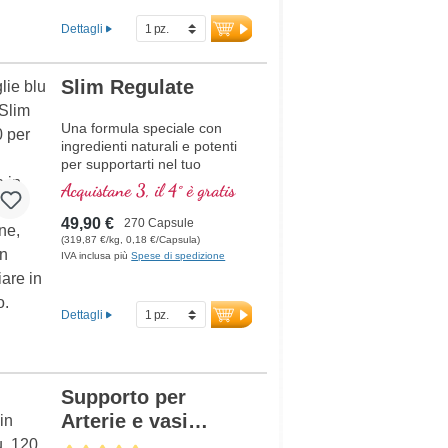
prodotto in Germania. Il sigillo
è privo di alluminio.
Dettagli
ulteriori informazioni su
Resveratrol 300 PRO
Slim Regulate
Una formula speciale con
ingredienti naturali e potenti
per supportarti nel tuo
programma di perdita di
Acquistane 3, il 4° è gratis
peso.
49,90 €
270 Capsule
(319,87 €/kg, 0,18 €/Capsula)
IVA inclusa più
Spese di spedizione
Dettagli
Supporto per
Arterie e vasi
sanguigni