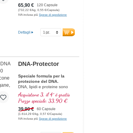
65,90 €
120 Capsule
(732,22 €/kg, 0,55 €/Capsula)
IVA inclusa più
Spese di spedizione
Dettagli
DNA-Protector
Speciale formula per la
protezione del DNA.
DNA, lipidi e proteine sono
componenti importanti delle
Acquistane 3, il 4° è gratis
cellule. Proteggi le tue cellule
Prezzo speciale: 33,90 €
dallo stress ossidativo, con
preziose sostanze naturali.
39,90 €
60 Capsule
(1.614,29 €/kg, 0,57 €/Capsula)
IVA inclusa più
Spese di spedizione