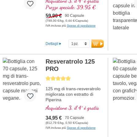
Acquistane 3, il 4° è gratis
A
rginina
Prezzo speciale: 39,95 €
L
icopene
C
urcuma
59,90 €
90 Capsule
C
urcumina
(799,00 €/kg, 0,44 €/Capsula)
IVA inclusa più
Spese di spedizione
A
cido ascorbico
R
esveratrolo
E
(Vitamina E)
Dettagli
B
(Vitamina B12)
Resveratrolo 125
PRO
Average rating of 5 out of 5 stars
125 mg di trans-resveratrolo
migliorata con estratto di
Piperina
Acquistane 3, il 4° è gratis
34,95 €
70 Capsule
(812,79 €/kg, 0,50 €/Capsula)
IVA inclusa più
Spese di spedizione