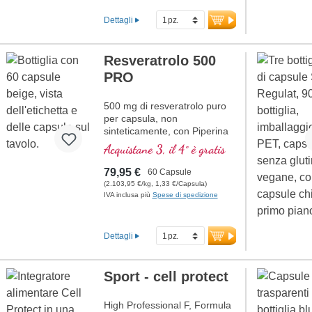
Dettagli
Resveratrolo 500
PRO
500 mg di resveratrolo puro
per capsula, non
sinteticamente, con Piperina
Acquistane 3, il 4° è gratis
79,95 €
60 Capsule
(2.103,95 €/kg, 1,33 €/Capsula)
IVA inclusa più
Spese di spedizione
Dettagli
Sport - cell protect
High Professional F, Formula