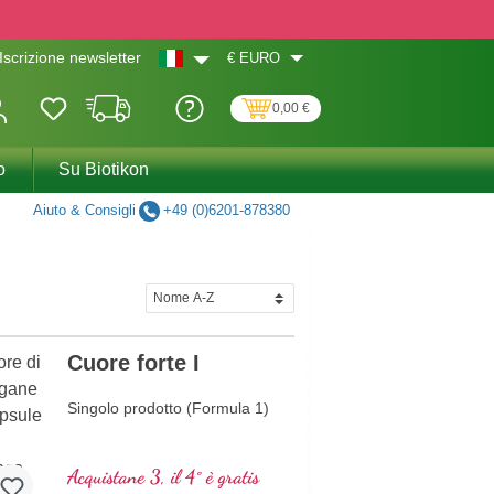
€
EURO
Iscrizione newsletter
0,00 €
o
Su Biotikon
Aiuto & Consigli
+49 (0)6201-878380
Cuore forte I
Singolo prodotto (Formula 1)
Acquistane 3, il 4° è gratis