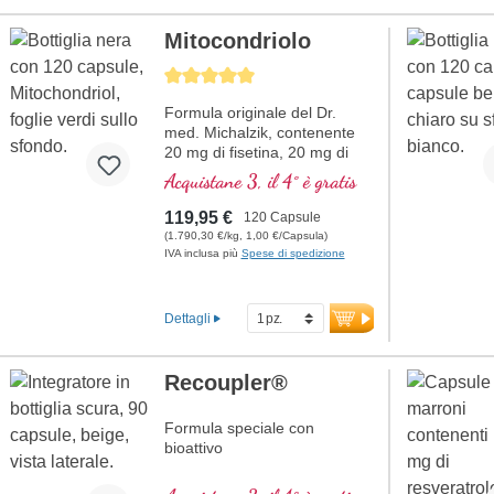
Mitocondriolo
Average rating of 5 out of 5 stars
Formula originale del Dr.
med. Michalzik, contenente
20 mg di fisetina, 20 mg di
NADH, 150 mg di Q10 e molti
Acquistane 3, il 4° è gratis
altri importanti agenti
mitocondriali. Con l'enhancer
119,95 €
120 Capsule
di biodisponibilità D-Pinitol.
(1.790,30 €/kg, 1,00 €/Capsula)
Guscio delle capsule vegano,
IVA inclusa più
Spese di spedizione
senza PEG e carragenina, e
sigillo privo di alluminio,
attivatore mitocondriale PGC-
Dettagli
1α, senza additivi, qualità ad
alta purezza. 40 anni di
esperienza in sostanze vitali e
Recoupler®
oltre 20 anni di esperienza
produttiva.
Formula speciale con
bioattivo
A
cido folico