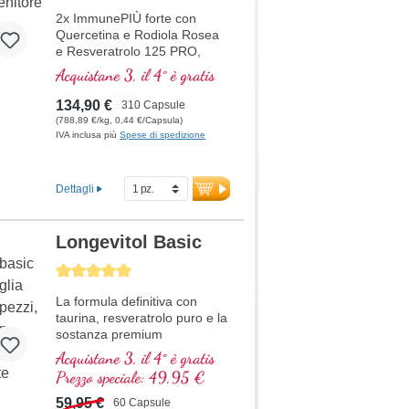
Resveratrolo
2x ImmunePIÙ forte con
Quercetina e Rodiola Rosea
e Resveratrolo 125 PRO,
soprattutto per la situazione
Acquistane 3, il 4° è gratis
attuale a un prezzo scontato.
La formula contiene selenio,
134,90 €
310 Capsule
zinco, vitamine C e D che
(788,89 €/kg, 0,44 €/Capsula)
contribuiscono al normale
IVA inclusa più
Spese di spedizione
funzionamento di un sano
sistema immuni
Dettagli
Longevitol Basic
Average rating of 5 out of 5 stars
La formula definitiva con
taurina, resveratrolo puro e la
sostanza premium
astragaloside IV.
Acquistane 3, il 4° è gratis
Prezzo speciale: 49,95 €
59,95 €
60 Capsule