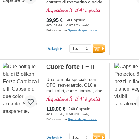
estratto di rosmarino e acido
pantotenico, che contribuisce
Acquistane 3, il 4° è gratis
alla normale prestazioni
mentali ed è coinvolto nella
39,95 €
60 Capsule
sintesi e nel metabolismo di
(974,39 €/kg, 0,67 €/Capsula)
diversi neurotrasmettitori.
IVA inclusa più
Spese di spedizione
Vitamine B bioattivo!
Dettagli
Cuore forte I + II
Una formula speciale con
OPC, resveratrolo, Q10 e
molti altri, come tiamina, che
contribuisce alla normale
Acquistane 3, il 4° è gratis
funzione cardiaca. (Formula 1
e Formula 2)
119,00 €
240 Capsule
(616,58 €/kg, 0,50 €/Capsula)
IVA inclusa più
Spese di spedizione
Dettagli