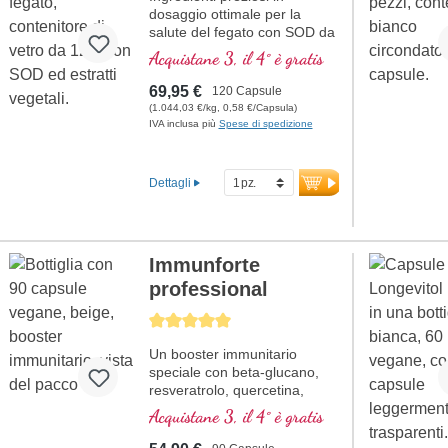
dosaggio ottimale per la
salute del fegato con SOD da
estratto di melone.
Acquistane 3, il 4° è gratis
69,95 €
120 Capsule
(1.044,03 €/kg, 0,58 €/Capsula)
IVA inclusa più
Spese di spedizione
Dettagli
Immunforte
professional
Average rating of 5 out of 5 stars
Un booster immunitario
speciale con beta-glucano,
resveratrolo, quercetina,
Rhodiola rosea, estratto di
Acquistane 3, il 4° è gratis
Curcuma longa, EGCG ed
estratto di piperina. Vitamina