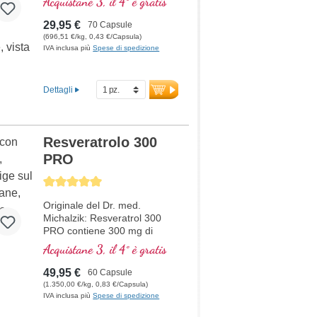
Acquistane 3, il 4° è gratis
29,95 €
70 Capsule
(696,51 €/kg, 0,43 €/Capsula)
IVA inclusa più
Spese di spedizione
Dettagli
Resveratrolo 300
PRO
Average rating of 5 out of 5 stars
Originale del Dr. med.
Michalzik: Resveratrol 300
PRO contiene 300 mg di
estratto di resveratrolo da
Acquistane 3, il 4° è gratis
Polygonum cuspidatum e 5
mg di piperina per dose
49,95 €
60 Capsule
giornaliera (1 capsula).
(1.350,00 €/kg, 0,83 €/Capsula)
Questo estratto di alta qualità
IVA inclusa più
Spese di spedizione
è privo di additivi ed è