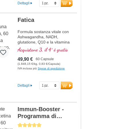
Dettagli
Fatica
Formula sostanza vitale con
Ashwagandha, NADH,
glutatione, Q10 e la vitamina
B12, contribuisce a ridurre la
Acquistane 3, il 4° è gratis
stanchezza e la fatica.
49,90 €
60 Capsule
(1.848,15 €/kg, 0,83 €/Capsula)
IVA inclusa più
Spese di spedizione
Dettagli
Immun-Booster -
Programma di
terapia +
Average rating of 5 out of 5 stars