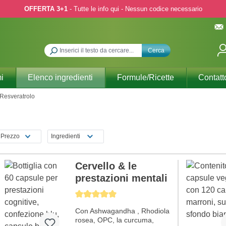
OFFERTA 3+1
- Tutte le info qui - Nessun codice necessario
Cerca
i
Elenco ingredienti
Formule/Ricette
Contatt
Resveratrolo
Prezzo
Ingredienti
Cervello & le
prestazioni mentali
Average rating of 5 out of 5 stars
Con Ashwagandha , Rhodiola
rosea, OPC, la curcuma,