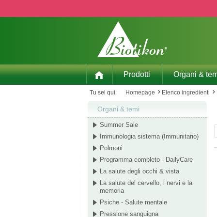
p to main content
Skip to search
Skip to main navigation
Prodotti
Organi & tem
Tu sei qui:
Homepage
Elenco ingredienti
Organi & temi
Summer Sale
Immunologia sistema (Immunitario)
Polmoni
Programma completo - DailyCare
La salute degli occhi & vista
La salute del cervello, i nervi e la
memoria
Psiche - Salute mentale
Pressione sanguigna