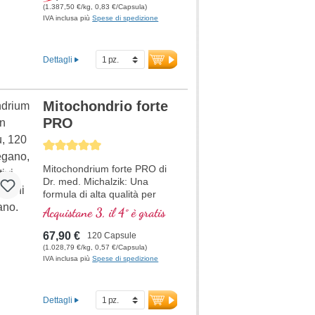
(1.387,50 €/kg, 0,83 €/Capsula)
IVA inclusa più
Spese di spedizione
Dettagli
Mitochondrio forte
PRO
Average rating of 5 out of 5 stars
Mitochondrium forte PRO di
Dr. med. Michalzik: Una
formula di alta qualità per
supportare il metabolismo
Acquistane 3, il 4° è gratis
energetico e la salute
cellulare. Include NADH, Q10,
67,90 €
120 Capsule
Resveratrolo e Tiamina, che
(1.028,79 €/kg, 0,57 €/Capsula)
promuovono il metabolismo
IVA inclusa più
Spese di spedizione
energetico, oltre all'acido R-
Alfa-Lipoico nella preziosa
forma di Sodium-R-Lipoato.
Dettagli
Sigillatura senza alluminio e