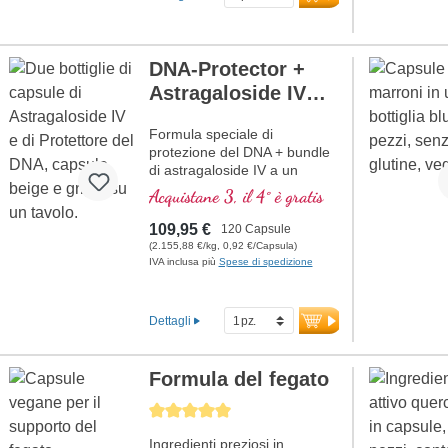
DNA-Protector +
Astragaloside IV
Bundle
Formula speciale di
protezione del DNA + bundle
di astragaloside IV a un
prezzo speciale
Acquistane 3, il 4° è gratis
109,95 €
120 Capsule
(2.155,88 €/kg, 0,92 €/Capsula)
IVA inclusa più
Spese di spedizione
Dettagli
Formula del fegato
Average rating of 5 out of 5 stars
Ingredienti preziosi in