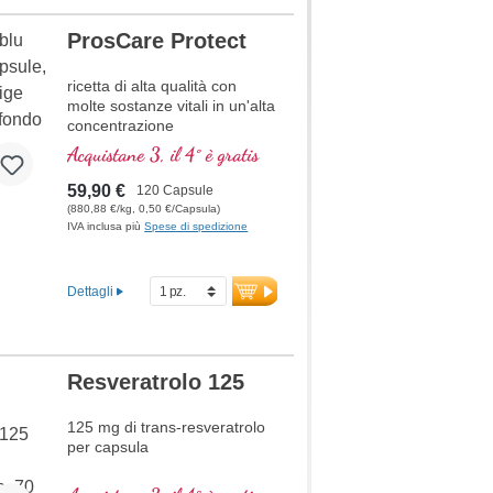
oltre 20 anni di esperienza
garantiscono la massima
ProsCare Protect
qualità. Sviluppato da medici.
ricetta di alta qualità con
ulteriori informazioni su
Mitochondrium forte PRO
molte sostanze vitali in un'alta
concentrazione
Acquistane 3, il 4° è gratis
59,90 €
120 Capsule
(880,88 €/kg, 0,50 €/Capsula)
IVA inclusa più
Spese di spedizione
Dettagli
Resveratrolo 125
125 mg di trans-resveratrolo
per capsula