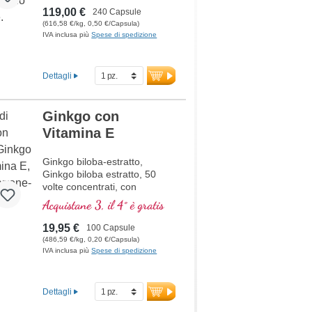
e Formula 2)
119,00 €
240 Capsule
(616,58 €/kg, 0,50 €/Capsula)
IVA inclusa più
Spese di spedizione
Dettagli
Ginkgo con
Vitamina E
Ginkgo biloba-estratto,
Ginkgo biloba estratto, 50
volte concentrati, con
vitamina E naturale, acetil
Acquistane 3, il 4° è gratis
carnitina estratto di Açaí
19,95 €
100 Capsule
(486,59 €/kg, 0,20 €/Capsula)
IVA inclusa più
Spese di spedizione
Dettagli