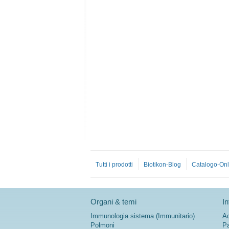
Tutti i prodotti
Biotikon-Blog
Catalogo-Onl
Organi & temi
In
Immunologia sistema (Immunitario)
Ac
Polmoni
Pa