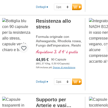
Dettagli
Resistenza allo
stress
Formula originale con
Ashwaganda, Rhodiola rosea,
Fungo dell'imperatore, Reishi
e acido pantotenico, che
Acquistane 3, il 4° è gratis
contribuisce alla normale
prestazioni mentali. La
44,95 €
90 Capsule
vitamina E aiuta a proteggere
(881,37 €/kg, 0,50 €/Capsula)
le cellule dallo stress
IVA inclusa più
Spese di spedizione
ossidativo.
Dettagli
Supporto per
Arterie e vasi