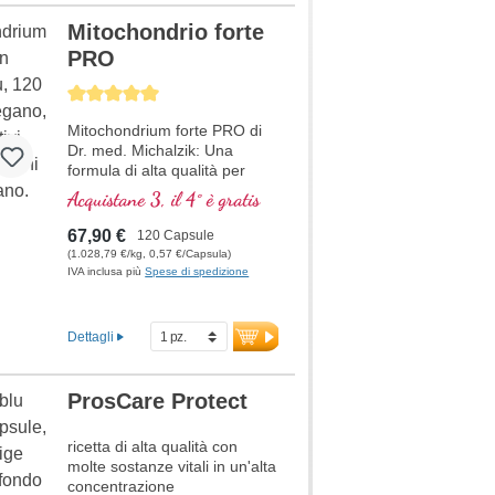
Mitochondrio forte
PRO
Average rating of 5 out of 5 stars
Mitochondrium forte PRO di
Dr. med. Michalzik: Una
formula di alta qualità per
supportare il metabolismo
Acquistane 3, il 4° è gratis
energetico e la salute
cellulare. Include NADH, Q10,
67,90 €
120 Capsule
Resveratrolo e Tiamina, che
(1.028,79 €/kg, 0,57 €/Capsula)
promuovono il metabolismo
IVA inclusa più
Spese di spedizione
energetico, oltre all'acido R-
Alfa-Lipoico nella preziosa
forma di Sodium-R-Lipoato.
Dettagli
Sigillatura senza alluminio e
oltre 20 anni di esperienza
garantiscono la massima
ProsCare Protect
qualità. Sviluppato da medici.
ricetta di alta qualità con
ulteriori informazioni su
Mitochondrium forte PRO
molte sostanze vitali in un'alta
concentrazione