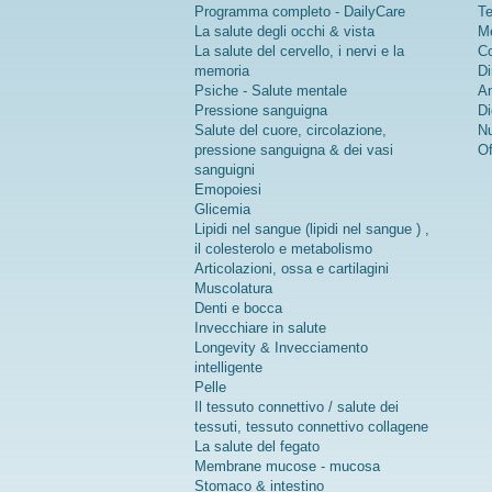
Programma completo - DailyCare
Te
La salute degli occhi & vista
Me
La salute del cervello, i nervi e la
Co
memoria
Di
Psiche - Salute mentale
An
Pressione sanguigna
Di
Salute del cuore, circolazione,
Nu
pressione sanguigna & dei vasi
Of
sanguigni
Emopoiesi
Glicemia
Lipidi nel sangue (lipidi nel sangue ) ,
il colesterolo e metabolismo
Articolazioni, ossa e cartilagini
Muscolatura
Denti e bocca
Invecchiare in salute
Longevity & Invecciamento
intelligente
Pelle
Il tessuto connettivo / salute dei
tessuti, tessuto connettivo collagene
La salute del fegato
Membrane mucose - mucosa
Stomaco & intestino