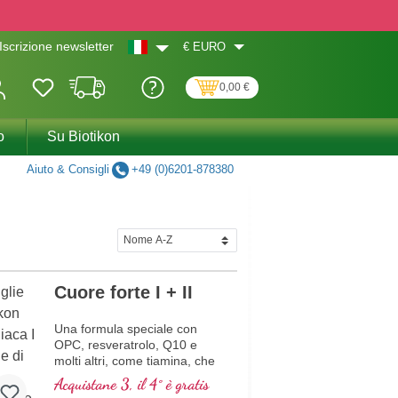
€
EURO
Iscrizione newsletter
0,00 €
o
Su Biotikon
Aiuto & Consigli
+49 (0)6201-878380
Cuore forte I + II
Una formula speciale con
OPC, resveratrolo, Q10 e
molti altri, come tiamina, che
contribuisce alla normale
Acquistane 3, il 4° è gratis
funzione cardiaca. (Formula 1