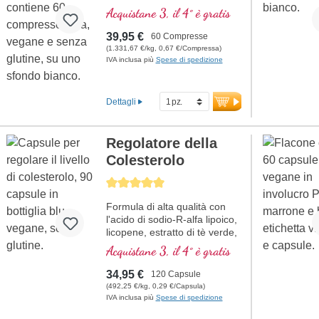
ridotta di NAD.
Acquistane 3, il 4° è gratis
• no nano - NADH, senza
nanoparticelle!
39,95 €
60 Compresse
• sublinguale per un migliore
(1.331,67 €/kg, 0,67 €/Compressa)
assorbimento attraverso la
IVA inclusa più
Spese di spedizione
mucosa orale
• Senza di additivi
Dettagli
Regolatore della
Colesterolo
Average rating of 5 out of 5 stars
Formula di alta qualità con
l'acido di sodio-R-alfa lipoico,
licopene, estratto di tè verde,
monakolina K, vitamina E,
Acquistane 3, il 4° è gratis
vitamina B3 e beta glucano,
che contribuisce al
34,95 €
120 Capsule
mantenimento della normale
(492,25 €/kg, 0,29 €/Capsula)
colesterolo nel sangue.
IVA inclusa più
Spese di spedizione