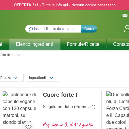
OFFERTA 3+1
- Tutte le info qui - Nessun codice necessario
Cerca
i
Elenco ingredienti
Formule/Ricette
Contatt
Olio di palma
Prezzo
Ingredienti
Cuore forte I
Singolo prodotto (Formula 1)
Acquistane 3, il 4° è gratis