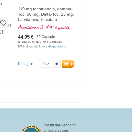
110 mg tocotrienolo, gamma-
Toc. 50 mg, Delta-Toc. 15 mg.
La vitamina E aiuta a
proteggere le cellule contro lo
Acquistane 3, il 4° è gratis
stress ossidativo.
44,95 €
60 Capsule
(1.182,89 €/kg, 0,75 €/Capsula)
IVA inclusa più
Spese di spedizione
Dettagli
I vostri dati vengono
crittografati con