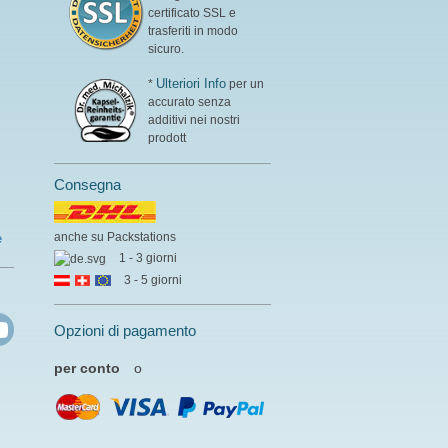
certificato SSL e
trasferiti in modo
sicuro.
Ulteriori Info
*
per un
accurato senza
additivi nei nostri
prodott
Consegna
anche su Packstations
e
1 - 3 giorni
3 - 5 giorni
Opzioni di pagamento
per conto
o