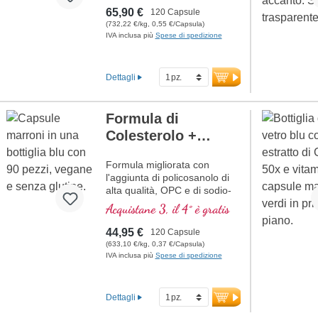
65,90 €
120 Capsule
(732,22 €/kg, 0,55 €/Capsula)
IVA inclusa più
Spese di spedizione
Dettagli
Formula di
Colesterolo +
Policosanolo
Formula migliorata con
l'aggiunta di policosanolo di
alta qualità, OPC e di sodio-
R-acido alfa lipoico naturale
Acquistane 3, il 4° è gratis
44,95 €
120 Capsule
(633,10 €/kg, 0,37 €/Capsula)
IVA inclusa più
Spese di spedizione
Dettagli