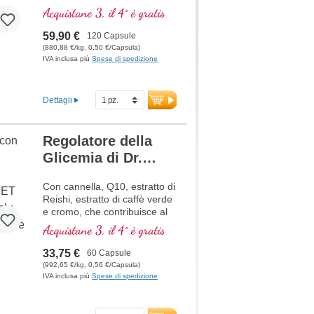
Acquistane 3, il 4° è gratis
59,90 €
120 Capsule
(880,88 €/kg, 0,50 €/Capsula)
IVA inclusa più
Spese di spedizione
Dettagli
Regolatore della
Glicemia di Dr.
med. Michalzik
Con cannella, Q10, estratto di
Reishi, estratto di caffè verde
e cromo, che contribuisce al
mantenimento di normali
Acquistane 3, il 4° è gratis
livelli di glicemia.
33,75 €
60 Capsule
(992,65 €/kg, 0,56 €/Capsula)
IVA inclusa più
Spese di spedizione