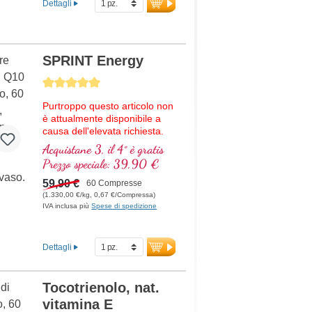
Dettagli
SPRINT Energy
Average rating of 5 out of 5 stars
Purtroppo questo articolo non
è attualmente disponibile a
causa dell'elevata richiesta.
Prevediamo di ricevere nuova
Acquistane 3, il 4° è gratis
merce nella settimana
Prezzo speciale: 39,90 €
37/2026.
59,90 €
60 Compresse
Formula di alta qualità con
(1.330,00 €/kg, 0,67 €/Compressa)
NADH, vitamina B12 bioattiva,
IVA inclusa più
Spese di spedizione
coenzima Q10 e vitamina D3
vegana. La compressa
sublinguale verrà assorbita
Dettagli
attraverso la mucosa orale.
Tocotrienolo, nat.
vitamina E