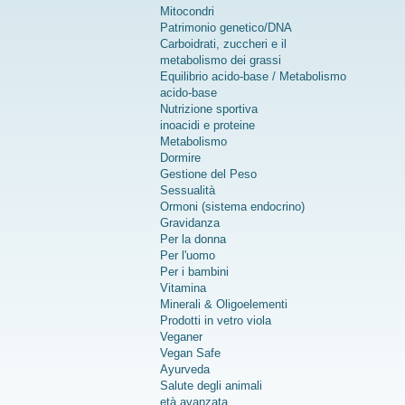
Mitocondri
Patrimonio genetico/DNA
Carboidrati, zuccheri e il
metabolismo dei grassi
Equilibrio acido-base / Metabolismo
acido-base
Nutrizione sportiva
inoacidi e proteine
Metabolismo
Dormire
Gestione del Peso
Sessualità
Ormoni (sistema endocrino)
Gravidanza
Per la donna
Per l'uomo
Per i bambini
Vitamina
Minerali & Oligoelementi
Prodotti in vetro viola
Veganer
Vegan Safe
Ayurveda
Salute degli animali
età avanzata