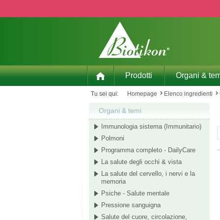
p to main content
Skip to search
Skip to main navigation
Prodotti
Organi & tem
Tu sei qui:
Homepage
Elenco ingredienti
Organi & temi
Immunologia sistema (Immunitario)
Polmoni
Programma completo - DailyCare
La salute degli occhi & vista
La salute del cervello, i nervi e la
memoria
Psiche - Salute mentale
Pressione sanguigna
Salute del cuore, circolazione,