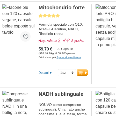
Mitochondrio forte
Average rating of 5 out of 5 stars
Formula speciale con Q10,
Acetil-L-Carntina, NADH,
Rhodiola rosea,
Fosfatidilserina, Glutatione,
Acquistane 3, il 4° è gratis
Cordyceps e rame, che
contribuisce al normale
59,70 €
120 Capsule
metabolismo di energia (sotto
(918,46 €/kg, 0,50 €/Capsula)
forma di ATP nella catena
IVA inclusa più
Spese di spedizione
respiratoria cellulare).
Dettagli
NADH sublinguale
NOUVO come compresse
sublinguali. Chiamato anche
coenzima 1, è la stalla, forma