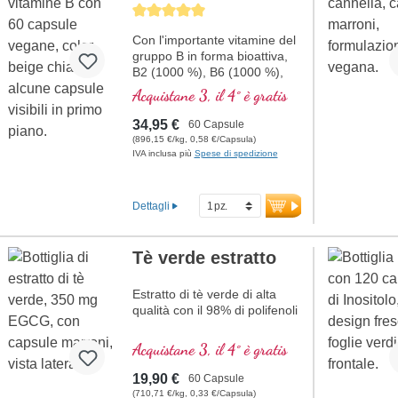
Average rating of 5 out of 5 stars
Con l'importante vitamine del
gruppo B in forma bioattiva,
B2 (1000 %), B6 (1000 %),
B12 (5000 %) e l'acido folico
Acquistane 3, il 4° è gratis
(400 %) e tutti gli altri
vitamine-B. Con
34,95 €
60 Capsule
metilcobalamina e adenosil
(896,15 €/kg, 0,58 €/Capsula)
cobalamina.
IVA inclusa più
Spese di spedizione
Dettagli
Tè verde estratto
Estratto di tè verde di alta
qualità con il 98% di polifenoli
Acquistane 3, il 4° è gratis
19,90 €
60 Capsule
(710,71 €/kg, 0,33 €/Capsula)