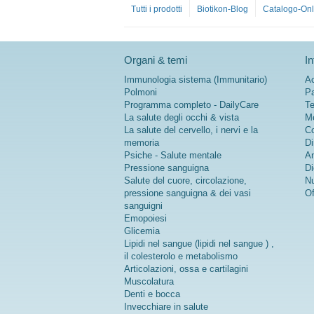
Tutti i prodotti
Biotikon-Blog
Catalogo-Onl
Organi & temi
In
Immunologia sistema (Immunitario)
Ac
Polmoni
Pa
Programma completo - DailyCare
Te
La salute degli occhi & vista
Me
La salute del cervello, i nervi e la
Co
memoria
Di
Psiche - Salute mentale
An
Pressione sanguigna
Di
Salute del cuore, circolazione,
Nu
pressione sanguigna & dei vasi
Of
sanguigni
Emopoiesi
Glicemia
Lipidi nel sangue (lipidi nel sangue ) ,
il colesterolo e metabolismo
Articolazioni, ossa e cartilagini
Muscolatura
Denti e bocca
Invecchiare in salute