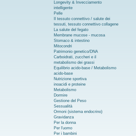
Longevity & Invecciamento
intelligente
Pelle
Il tessuto connettivo / salute dei
tessuti, tessuto connettivo collagene
La salute del fegato
Membrane mucose - mucosa
Stomaco & intestino
Mitocondri
Patrimonio genetico/DNA
Carboidrati, zuccheri e il
metabolismo dei grassi
Equilibrio acido-base / Metabolismo
acido-base
Nutrizione sportiva
inoacidi e proteine
Metabolismo
Dormire
Gestione del Peso
Sessualità
Ormoni (sistema endocrino)
Gravidanza
Per la donna
Per l'uomo
Per i bambini