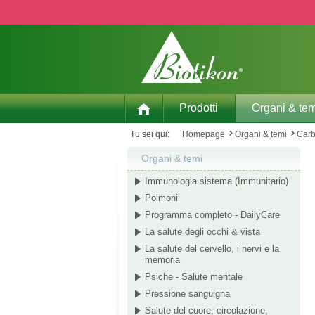
p to main content
Skip to search
Skip to main navigation
Prodotti
Organi & tem
Tu sei qui:
Homepage
Organi & temi
Carb
Organi & temi
Immunologia sistema (Immunitario)
Polmoni
Programma completo - DailyCare
La salute degli occhi & vista
La salute del cervello, i nervi e la
memoria
Psiche - Salute mentale
Pressione sanguigna
Salute del cuore, circolazione,