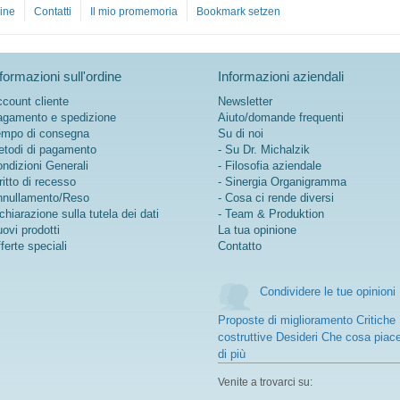
ine
Contatti
Il mio promemoria
Bookmark setzen
formazioni sull'ordine
Informazioni aziendali
count cliente
Newsletter
gamento e spedizione
Aiuto/domande frequenti
mpo di consegna
Su di noi
todi di pagamento
- Su Dr. Michalzik
ndizioni Generali
- Filosofia aziendale
ritto di recesso
- Sinergia Organigramma
nullamento/Reso
- Cosa ci rende diversi
chiarazione sulla tutela dei dati
- Team & Produktion
ovi prodotti
La tua opinione
ferte speciali
Contatto
Condividere le tue opinioni
Proposte di miglioramento Critiche
costruttive Desideri Che cosa piac
di più
Venite a trovarci su: