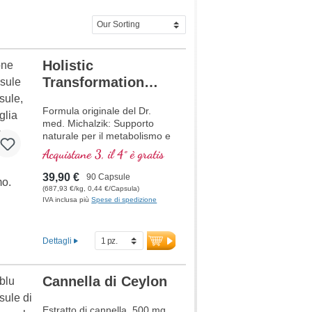
Holistic
Transformation
Metabolism
Formula originale del Dr.
Booster
med. Michalzik: Supporto
naturale per il metabolismo e
la combustione dei grassi con
Acquistane 3, il 4° è gratis
ingredienti vegetali di alta
qualità come Berberina,
39,90 €
90 Capsule
Garcinia cambogia, Acetil-L-
(687,93 €/kg, 0,44 €/Capsula)
Carnitina HCL e Colina che
IVA inclusa più
Spese di spedizione
contribuiscono a un normale
metabolismo dei grassi. Le
capsule vegetali ultra-pure
Dettagli
sono prive di PEG e
carragenina, e il sigillo è
senza alluminio. Prodotto in
Cannella di Ceylon
Germania con oltre 20 anni di
esperienza e basato su più di
Estratto di cannella, 500 mg
40 anni di competenza in