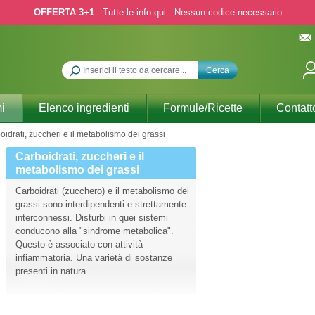
OFFERTA 3+1
- Tutte le info qui - Nessun codice necessario
Cerca
i
Elenco ingredienti
Formule/Ricette
Contatt
oidrati, zuccheri e il metabolismo dei grassi
Carboidrati, zuccheri e il
metabolismo dei grassi
Carboidrati (zucchero) e il metabolismo dei
grassi sono interdipendenti e strettamente
interconnessi. Disturbi in quei sistemi
conducono alla "sindrome metabolica".
Questo è associato con attività
infiammatoria. Una varietà di sostanze
presenti in natura.