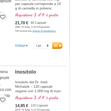
per capsula corrisponde a 10
nutrienti.
g di cannella in polvere;
Questo estratto è contenuto
Acquistane 3, il 4° è gratis
anche nel nostro prodotto
Regolatore della Glicemia.
21,70 €
90 Capsule
(380,70 €/kg, 0,24 €/Capsula)
IVA inclusa più
Spese di spedizione
Dettagli
Inositolo
Inositolo del Dr. med.
Michalzik – 120 capsule
vegane con 1.000 mg di myo-
inositolo di alta qualità per
Acquistane 3, il 4° è gratis
dose giornaliera. Questa
sostanza simile a una
14,95 €
120 Capsule
vitamina è coinvolta in
(204,79 €/kg, 0,12 €/Capsula)