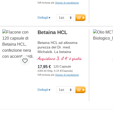
IVA inclusa più
Spese di spedizione
Dettagli
Betaina HCL
Betaina HCL ad altissima
purezza del Dr. med.
Michalzik. La betaina
contribuisce al normale
Acquistane 3, il 4° è gratis
metabolismo dell’omocisteina.
Vegano, ipoallergenico e
17,95 €
120 Capsule
privo di additivi. Sviluppato da
(199,44 €/kg, 0,15 €/Capsula)
medici in Germania, testato in
IVA inclusa più
Spese di spedizione
laboratorio e confezionato in
modo sostenibile – con oltre
20 anni di esperienza nella
Dettagli
produzione di micronutrienti.
maggiori informazioni
sulle capsule di betaina
HCL