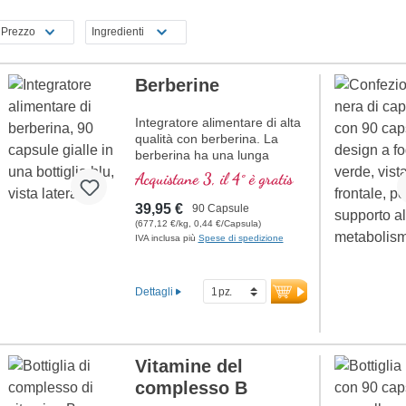
Prezzo
Ingredienti
Berberine
Integratore alimentare di alta
qualità con berberina. La
berberina ha una lunga
tradizione di utilizzo nella
Acquistane 3, il 4° è gratis
cultura tradizionale cinese,
nell'Ayurveda e nella scienza
39,95 €
90 Capsule
vegetale ed erboristica
(677,12 €/kg, 0,44 €/Capsula)
europea.
IVA inclusa più
Spese di spedizione
Dettagli
Vitamine del
complesso B