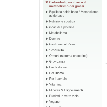
Carboidrati, zuccheri e il
metabolismo dei grassi
Equilibrio acido-base / Metabolismo
acido-base
Nutrizione sportiva
inoacidi e proteine
Metabolismo
Dormire
Gestione del Peso
Sessualità
Ormoni (sistema endocrino)
Gravidanza
Per la donna
Per l'uomo
Per i bambini
Vitamina
Minerali & Oligoelementi
Prodotti in vetro viola
Veganer