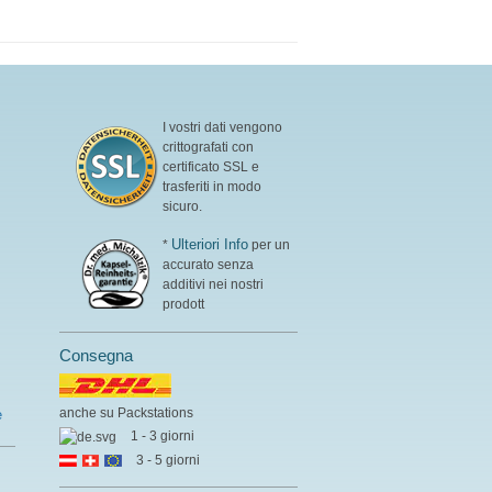
mentre il C10 fornisce
energia nell’arco di 30–90
minuti.
maggiori informazioni
sull’olio MCT biologico
I vostri dati vengono
crittografati con
certificato SSL e
trasferiti in modo
sicuro.
Ulteriori Info
*
per un
accurato senza
additivi nei nostri
prodott
Consegna
anche su Packstations
e
1 - 3 giorni
3 - 5 giorni