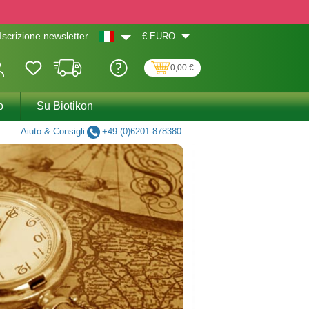
€
EURO
Iscrizione newsletter
0,00 €
o
Su Biotikon
Aiuto & Consigli
+49 (0)6201-878380