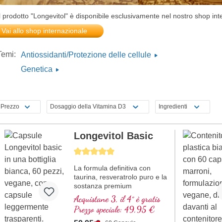
l prodotto "Longevitol" è disponibile esclusivamente nel nostro shop int
Vai allo shop internazionale
Temi:
Antiossidanti/Protezione delle cellule
Genetica
Prezzo
Dosaggio della Vitamina D3
Ingredienti
Longevitol Basic
Average rating of 5 out of 5 stars
La formula definitiva con
taurina, resveratrolo puro e la
sostanza premium
astragaloside IV.
Acquistane 3, il 4° è gratis
Prezzo speciale: 49,95 €