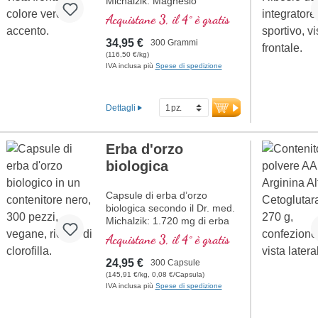
Michalzik: Magnesio
altamente biodisponibile per
Acquistane 3, il 4° è gratis
un assorbimento ottimale.
Supporta la funzione di
34,95 €
300 Grammi
muscoli, nervi e metabolismo
(116,50 €/kg)
energetico. Perfettamente
IVA inclusa più
Spese di spedizione
dosabile con 1,5–3 g al
giorno, senza additivi, vegano
e prodotto in modo
Dettagli
sostenibile in Germania,
sviluppato da medici.
Prodotto in Germania
Erba d'orzo
secondo i più alti standard,
biologica
basato su oltre 40 anni di
esperienza nei nutrienti vitali
e più di 20 anni di esperienza
Capsule di erba d’orzo
nella produzione. Magnesio
biologica secondo il Dr. med.
Bisglicinato del Dr. med.
Michalzik: 1.720 mg di erba
Michalzik – per un apporto
d’orzo di alta qualità da
Acquistane 3, il 4° è gratis
ottimale di questo minerale
coltivazione biologica
essenziale, comprovato,
controllata per dose
24,95 €
300 Capsule
certificato e sostenibile.
giornaliera. Capsule piccole,
(145,91 €/kg, 0,08 €/Capsula)
Perfetto per vegani e
facili da deglutire, sufficienti
IVA inclusa più
Spese di spedizione
vegetariani.
per 2,5 mesi. Perfette per
supportare un’alimentazione