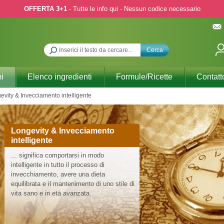
OFFERTA 3+1
- Tutte le info qui - Nessun codice necessario
Cerca
i
Elenco ingredienti
Formule/Ricette
Contatt
evity & Invecciamento intelligente
Longevity & Invecciamento
intelligente
... significa comportarsi in modo
intelligente in tutto il processo di
invecchiamento, avere una dieta
equilibrata e il mantenimento di uno stile di
vita sano e in età avanzata.