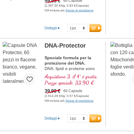
59,95 €
60 Capsule
(1.387,50 €/kg, 0,83 €/Capsula)
IVA inclusa più
Spese di spedizione
Dettagli
DNA-Protector
Speciale formula per la
protezione del DNA.
DNA, lipidi e proteine sono
componenti importanti delle
Acquistane 3, il 4° è gratis
cellule. Proteggi le tue cellule
Prezzo speciale: 33,90 €
dallo stress ossidativo, con
preziose sostanze naturali.
39,90 €
60 Capsule
(1.614,29 €/kg, 0,57 €/Capsula)
IVA inclusa più
Spese di spedizione
Dettagli