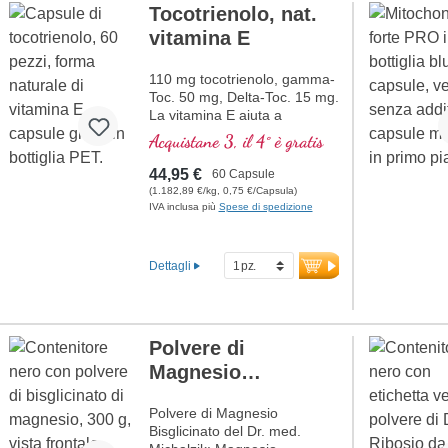
Tocotrienolo, nat.
vitamina E
110 mg tocotrienolo, gamma-
Toc. 50 mg, Delta-Toc. 15 mg.
La vitamina E aiuta a
proteggere le cellule contro lo
Acquistane 3, il 4° è gratis
stress ossidativo.
44,95 €
60 Capsule
(1.182,89 €/kg, 0,75 €/Capsula)
IVA inclusa più
Spese di spedizione
Dettagli
Polvere di
Magnesio
Bisglicinato
Polvere di Magnesio
Bisglicinato del Dr. med.