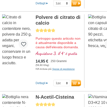
maggiori informazioni
alcalina, per programmi detox
Dettagli
sulla Polvere di Magnesio
o per favorire il benessere
Bisglicinato
generale. Senza OGM,
vegane e senza additivi.
Polvere di citrato di
Sigillatura senza alluminio e
calcio
oltre 20 anni di esperienza
nella produzione
Average rating of 5 out of 5 stars
garantiscono la massima
qualità.
Purtroppo questo articolo non
è attualmente disponibile a
Maggiori informazioni
causa dell'elevata domanda.
sulle capsule di erba d’orzo
Prevediamo di ricevere nuova
Acquistane 3, il 4° è gratis
biologica
merce nella settimana
30/2026.
14,95 €
250 Grammi
La polvere di citrato di calcio
(59,80 €/kg)
di Biotikon fornisce calcio di
IVA inclusa più
Spese di spedizione
alta qualità, particolarmente
ben tollerato, in forma pura –
priva di additivi e con ottima
Dettagli
biodisponibilità. Il calcio
svolge un ruolo fondamentale
nel corpo. È importante per
N-Acetil-Cisteina
energia, ossa, denti, muscoli,
nervi, così come per la
Average rating of 5 out of 5 stars