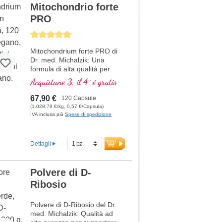
esperienza in sostanze vitali e
Mitochondrio forte
oltre 20 anni di esperienza
PRO
produttiva.
Average rating of 5 out of 5 stars
Mitochondrium forte PRO di
Dr. med. Michalzik: Una
formula di alta qualità per
supportare il metabolismo
Acquistane 3, il 4° è gratis
energetico e la salute
cellulare. Include NADH, Q10,
67,90 €
120 Capsule
Resveratrolo e Tiamina, che
(1.028,79 €/kg, 0,57 €/Capsula)
promuovono il metabolismo
IVA inclusa più
Spese di spedizione
energetico, oltre all'acido R-
Alfa-Lipoico nella preziosa
forma di Sodium-R-Lipoato.
Dettagli
Sigillatura senza alluminio e
oltre 20 anni di esperienza
garantiscono la massima
Polvere di D-
qualità. Sviluppato da medici.
Ribosio
ulteriori informazioni su
Mitochondrium forte PRO
Polvere di D-Ribosio del Dr.
med. Michalzik: Qualità ad