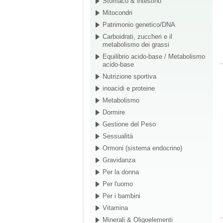
Stomaco & intestino
Mitocondri
Patrimonio genetico/DNA
Carboidrati, zuccheri e il
metabolismo dei grassi
Equilibrio acido-base / Metabolismo
acido-base
Nutrizione sportiva
inoacidi e proteine
Metabolismo
Dormire
Gestione del Peso
Sessualità
Ormoni (sistema endocrino)
Gravidanza
Per la donna
Per l'uomo
Per i bambini
Vitamina
Minerali & Oligoelementi