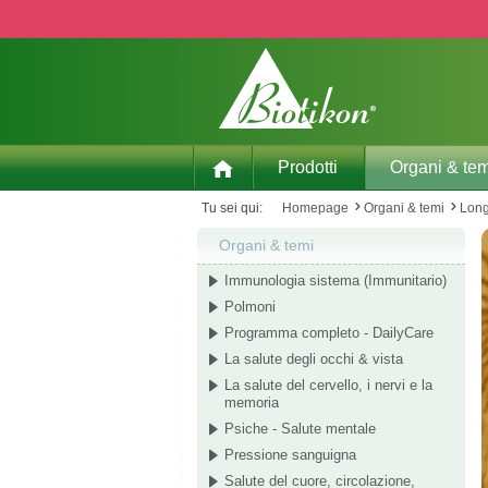
p to main content
Skip to search
Skip to main navigation
Prodotti
Organi & tem
Tu sei qui:
Homepage
Organi & temi
Long
Organi & temi
Immunologia sistema (Immunitario)
Polmoni
Programma completo - DailyCare
La salute degli occhi & vista
La salute del cervello, i nervi e la
memoria
Psiche - Salute mentale
Pressione sanguigna
Salute del cuore, circolazione,