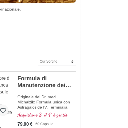
ernazionale.
Formula di
Manutenzione dei
Telomeri
Originale del Dr. med.
Michalzik: Formula unica con
Astragaloside IV, Terminalia
chebula e Vitamina D3 per
Acquistane 3, il 4° è gratis
una divisione cellulare
ottimale e la manutenzione
79,90 €
60 Capsule
dei telomeri. Contiene 350