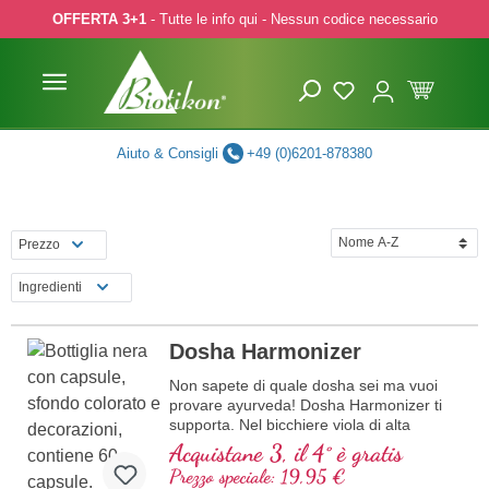
OFFERTA 3+1
- Tutte le info qui - Nessun codice necessario
p to main content
Skip to search
Skip to main navigation
Aiuto & Consigli
+49 (0)6201-878380
Prezzo
Ingredienti
Dosha Harmonizer
Non sapete di quale dosha sei ma vuoi
provare ayurveda! Dosha Harmonizer ti
supporta. Nel bicchiere viola di alta
qualità.
Acquistane 3, il 4° è gratis
Prezzo speciale: 19,95 €