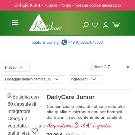
OFFERTA 3+1
- Tutte le info qui - Nessun codice necessario
p to main content
Skip to search
Skip to main navigation
Aiuto & Consigli
+49 (0)6201-878380
Prezzo
Dosaggio della Vitamina D3
Ingredienti
DailyCare Junior
Combinazione unica di nutrienti naturali di
alta qualità e micronutrienti per bambini
dai 6 anni in su, contenente un totale di
20 nutrienti essenziali per il vostro
Acquistane 3, il 4° è gratis
bambino.
60 Capsule