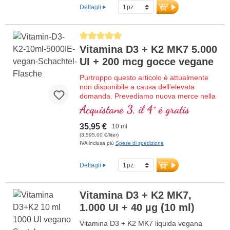
giornaliera. Combinazione innovativa delle
Dettagli
vitamine liposolubili A, D3 e K2 (MK-7) con
polvere naturale di corallo Sango da
Okinawa/Giappone e fosfatidilcolina.
Average rating of 5 out of 5 stars
maggiori informazioni su Vitamina A
Vitamina D3 + K2 MK7 5.000
K D
UI + 200 mcg gocce vegane
Purtroppo questo articolo è attualmente
non disponibile a causa dell'elevata
domanda. Prevediamo nuova merce nella
settimana di calendario 22/2026.
Acquistane 3, il 4° è gratis
Vitamina D3 + K2 MK7 liquida vegana
bioattiva biologica secondo il Dr. med.
35,95 €
10 ml
Michalzik – 333 gocce in 10 ml. Una
(3.595,00 €/liter)
goccia fornisce 5.000 IE di vitamina D3 e
IVA inclusa più
Spese di spedizione
200 μg di K2 (MK7 all-trans). Massima
qualità premium da licheni di alta qualità
Dettagli
controllati (non da alghe!) in
combinazione ottimale con una forma di
K2 all-trans particolarmente bioattiva,
Vitamina D3 + K2 MK7,
puramente vegetale 100% vegana.
1.000 UI + 40 µg (10 ml)
Disciolta in olio di cocco MCT protettivo,
coltivato senza pesticidi, per una migliore
Vitamina D3 + K2 MK7 liquida vegana
biodisponibilità. Questa combinazione