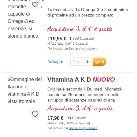
1x Essentials, 1x Omega-3 e 3 contenitori
di proteine ad un prezzo completo
Acquistane 3, il 4° è gratis
119,95 €
1,790 Capsule
(67,16 €/kg, 0,07 €/Capsula)
IVA inclusa più
Spese di spedizione
Dettagli
Vitamina A K D
NUOVO
Originale secondo il Dr. med. Michalzik,
basato su 25 anni di esperienza nello
sviluppo di sostanze naturali di alta
qualità. 1.000 µg di vitamina A, 150 µg di
Acquistane 3, il 4° è gratis
vitamina K2 come all-trans MK-7, 50 µg di
vitamina D3 (2.000 I. E.), 250 mg di
17,90 €
90 Capsule
polvere di corallo Sango da
(344,23 €/kg, 0,20 €/Capsula)
Okinawa/Giappone e 12,5 mg di
IVA inclusa più
Spese di spedizione
fosfatidilcolina per capsula e dose