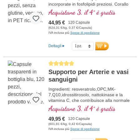
incorporate in fosfolipidi preziosi. Corallo
Sango contenente magnesio e calcio, che
Acquistane 3, il 4° è gratis
contribuisce al mantenimento di ossa
normali.
44,95 €
120 Capsule
(624,31 €/kg, 0,37 €/Capsula)
IVA inclusa più
Spese di spedizione
Dettagli
Average rating of 5 out of 5 stars
Supporto per Arterie e vasi
sanguigni
Ingredienti: resveratrolo,OPC,MK-
7,Q10,idrossitirosolo, nattokinase e la
vitamina C, che contribuisce alla normale
formazione del collagene per la normale
Acquistane 3, il 4° è gratis
funzione dei vasi sanguigni. Le vitamine
del gruppo B sono presenti in forma
49,95 €
120 Capsule
bioattiva.
(601,81 €/kg, 0,42 €/Capsula)
IVA inclusa più
Spese di spedizione