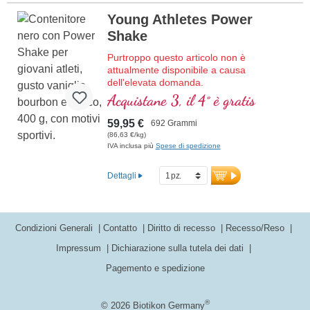
Young Athletes Power
Shake
Purtroppo questo articolo non è
attualmente disponibile a causa
dell'elevata domanda.
Frappe proteico di alta qualità con tutti gli
Acquistane 3, il 4° è gratis
aminoacidi essenziali (EAA) e aminoacidi
muscolari (BCAA), arricchito con creatina,
59,95 €
692 Grammi
D-ribose (zucchero muscolare) e acetil-L-
(86,63 €/kg)
carnitina, collagene, i coralli Sango
IVA inclusa più
Spese di spedizione
forniscono 70 minerali e oligoelementi con
calcio e vitamina D per ossa forti. Senza
Dettagli
dolcificanti e aromi artificiali, con vaniglia
bourbon naturale. Sviluppato da medici,
prodotto in Germania.
Condizioni Generali
Contatto
Diritto di recesso
Recesso/Reso
Ulteriori informazioni su Young
Athletes Complete Shake
Impressum
Dichiarazione sulla tutela dei dati
Pagemento e spedizione
®
© 2026 Biotikon Germany