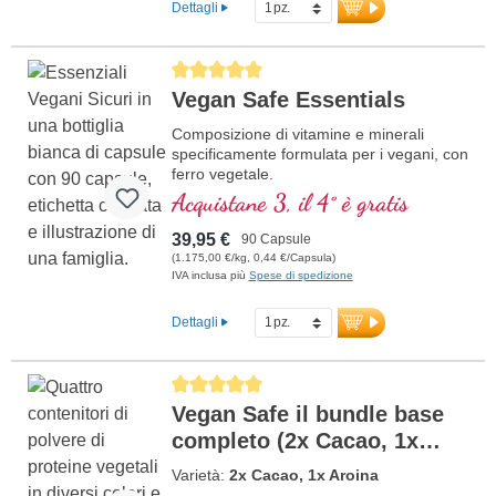
Dettagli
Average rating of 5 out of 5 stars
Vegan Safe Essentials
Composizione di vitamine e minerali
specificamente formulata per i vegani, con
ferro vegetale.
Acquistane 3, il 4° è gratis
39,95 €
90 Capsule
(1.175,00 €/kg, 0,44 €/Capsula)
IVA inclusa più
Spese di spedizione
Dettagli
Average rating of 5 out of 5 stars
Vegan Safe il bundle base
completo (2x Cacao, 1x
Aronia)
Varietà:
2x Cacao, 1x Aroina