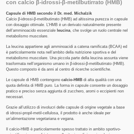
con calcio β-idrossi-β-metilbutirrato (HMB)
Capsule di HMB secondo il Dr. med. Michalzik
Calcio β-idrossi-β-metilbutirrato (HMB) ad altissima purezza in capsule
con dosaggio ottimale. L’HMB è un derivato naturalmente presente
dell’amminoacido essenziale
leucina
, che svolge un ruolo centrale nel
metabolismo muscolare.
La leucina appartiene agli amminoacidi a catena ramificata (BCAA) ed
è particolarmente nota nell’ambito della nutrizione sportiva e del
metabolismo muscolare. Una piccola parte della leucina assunta viene
trasformata nell’organismo umano in β-idrossi-β-metilbutirrato (HMB).
Questo composto è da anni al centro di ricerche scientifiche.
Le capsule di HMB contengono
calcio-HMB
di alta qualità con una
quota definita di HMB puro. La forma in capsule consente un dosaggio
pratico e preciso senza aggiunta di zucchero, aromi o eccipienti non
necessari.
Grazie all’utilizzo di involucri delle capsule di origine vegetale a base
di idrossi-propil-metil-cellulosa, il prodotto è anche ideale per
un’alimentazione vegetariana e vegana.
Il calcio-HMB è particolarmente spesso trattato in ambito sportivo-