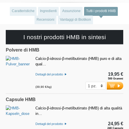
Caratteristiche
Ingredienti
Assunzione
Tutti i prodotti HMB
Recensioni
Vantaggi di Biotikon
I nostri prodotti HMB in sintesi
Polvere di HMB
Calcio-β-idrossi-β-metilbutirrato (HMB) puro e di alta
qual…
19,95 €
Dettagli del prodotto
500 Grammi
(39,90 €/kg)
Capsule HMB
Calcio-β-idrossi-β-metilbutirrato (HMB) di alta qualità
in…
24,95 €
Dettagli del prodotto
240 Capsule