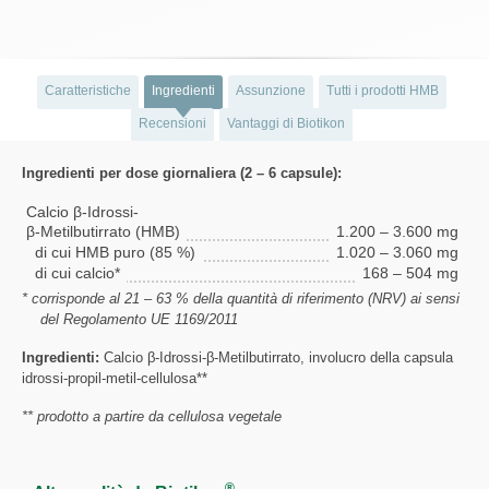
Caratteristiche
Ingredienti
Assunzione
Tutti i prodotti HMB
Recensioni
Vantaggi di Biotikon
Ingredienti per dose giornaliera (2 – 6 capsule):
Calcio β-Idrossi-
β-Metilbutirrato (HMB)
1.200 – 3.600 mg
di cui HMB puro (85 %)
1.020 – 3.060 mg
di cui calcio*
168 – 504 mg
* corrisponde al 21 – 63 % della quantità di riferimento (NRV) ai sensi
del Regolamento UE 1169/2011
Ingredienti:
Calcio β-Idrossi-β-Metilbutirrato, involucro della capsula
idrossi-propil-metil-cellulosa**
** prodotto a partire da cellulosa vegetale
®