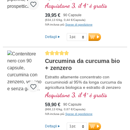
Acquistane 3, il 4° è gratis
39,95 €
90 Capsule
(634,13 €/kg, 0,44 €/Capsula)
IVA inclusa più
Spese di spedizione
Dettagli
Average rating of 5 out of 5 stars
Curcumina da curcuma bio
+ zenzero
Estratto altamente concentrato con
curcuminoidi al 95% da longa curcuma da
agricoltura biologica e estratto di zenzero
da agricoltura biologica, in vetro violetto di
Acquistane 3, il 4° è gratis
alta qualità.
59,90 €
90 Capsule
(966,13 €/kg, 0,67 €/Capsula)
IVA inclusa più
Spese di spedizione
Dettagli