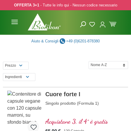
OFFERTA 3+1
- Tutte le info qui - Nessun codice necessario
p to main content
Skip to search
Skip to main navigation
Aiuto & Consigli
+49 (0)6201-878380
Prezzo
Ingredienti
Cuore forte I
Singolo prodotto (Formula 1)
Acquistane 3, il 4° è gratis
120 Capsule