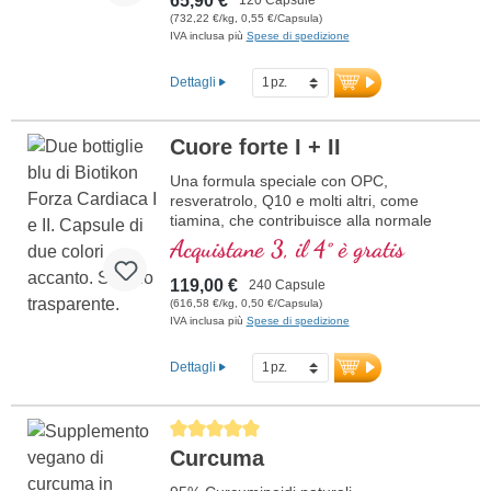
65,90 €
(732,22 €/kg, 0,55 €/Capsula)
IVA inclusa più
Spese di spedizione
Dettagli
Cuore forte I + II
Una formula speciale con OPC,
resveratrolo, Q10 e molti altri, come
tiamina, che contribuisce alla normale
funzione cardiaca. (Formula 1 e Formula
Acquistane 3, il 4° è gratis
2)
119,00 €
240 Capsule
(616,58 €/kg, 0,50 €/Capsula)
IVA inclusa più
Spese di spedizione
Dettagli
Average rating of 5 out of 5 stars
Curcuma