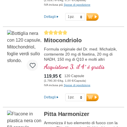
(1.028,79 €/kg, 0,57 €/Capsula)
Sodium-R-Lipoato. Sigillatura senza
IVA inclusa più
Spese di spedizione
alluminio e oltre 20 anni di esperienza
garantiscono la massima qualità.
Dettagli
Sviluppato da medici.
ulteriori informazioni su
Average rating of 5 out of 5 stars
Mitochondrium forte PRO
Mitocondriolo
Formula originale del Dr. med. Michalzik,
contenente 20 mg di fisetina, 20 mg di
NADH, 150 mg di Q10 e molti altri
importanti agenti mitocondriali. Con
Acquistane 3, il 4° è gratis
l'enhancer di biodisponibilità D-Pinitol.
Guscio delle capsule vegano, senza PEG
119,95 €
120 Capsule
e carragenina, e sigillo privo di alluminio,
(1.790,30 €/kg, 1,00 €/Capsula)
attivatore mitocondriale PGC-1α, senza
IVA inclusa più
Spese di spedizione
additivi, qualità ad alta purezza. 40 anni di
esperienza in sostanze vitali e oltre 20
Dettagli
anni di esperienza produttiva.
Pitta Harmonizer
Armonizza il tuo elemento di fuoco con la