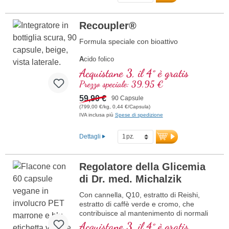
Recoupler®
Formula speciale con bioattivo
A
cido folico
A
rginina
Acquistane 3, il 4° è gratis
L
icopene
Prezzo speciale: 39,95 €
C
urcuma
C
59,90 €
urcumina
90 Capsule
A
(799,00 €/kg, 0,44 €/Capsula)
cido ascorbico
IVA inclusa più
Spese di spedizione
R
esveratrolo
E
(Vitamina E)
B
(Vitamina B12)
Dettagli
Regolatore della Glicemia
di Dr. med. Michalzik
Con cannella, Q10, estratto di Reishi,
estratto di caffè verde e cromo, che
contribuisce al mantenimento di normali
livelli di glicemia.
Acquistane 3, il 4° è gratis