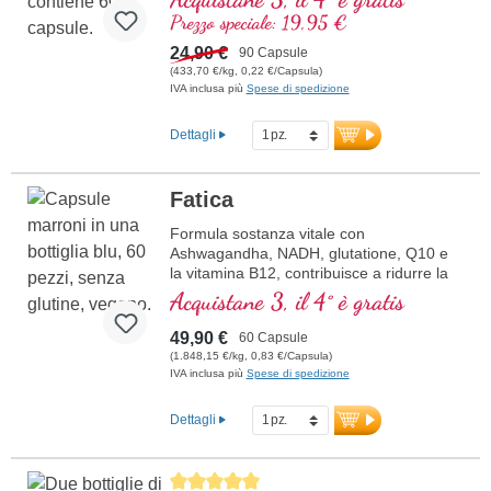
Prezzo speciale: 19,95 €
24,90 €
90 Capsule
(433,70 €/kg, 0,22 €/Capsula)
IVA inclusa più
Spese di spedizione
Dettagli
Fatica
Formula sostanza vitale con
Ashwagandha, NADH, glutatione, Q10 e
la vitamina B12, contribuisce a ridurre la
stanchezza e la fatica.
Acquistane 3, il 4° è gratis
49,90 €
60 Capsule
(1.848,15 €/kg, 0,83 €/Capsula)
IVA inclusa più
Spese di spedizione
Dettagli
Average rating of 5 out of 5 stars