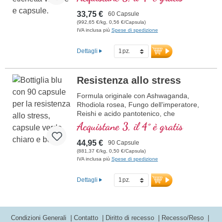
33,75 €
60 Capsule
(992,65 €/kg, 0,56 €/Capsula)
IVA inclusa più
Spese di spedizione
Dettagli
Resistenza allo stress
Formula originale con Ashwaganda,
Rhodiola rosea, Fungo dell'imperatore,
Reishi e acido pantotenico, che
contribuisce alla normale prestazioni
Acquistane 3, il 4° è gratis
mentali. La vitamina E aiuta a proteggere
le cellule dallo stress ossidativo.
44,95 €
90 Capsule
(881,37 €/kg, 0,50 €/Capsula)
IVA inclusa più
Spese di spedizione
Dettagli
Condizioni Generali
Contatto
Diritto di recesso
Recesso/Reso