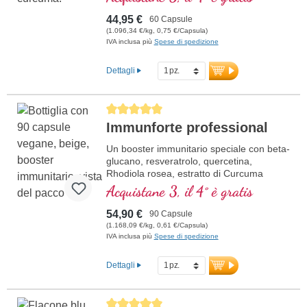
specifica delle strutture articolari
cartilaginea.
44,95 €
60 Capsule
(1.096,34 €/kg, 0,75 €/Capsula)
IVA inclusa più
Spese di spedizione
Dettagli
Average rating of 5 out of 5 stars
Immunforte professional
Un booster immunitario speciale con beta-
glucano, resveratrolo, quercetina,
Rhodiola rosea, estratto di Curcuma
longa, EGCG ed estratto di piperina.
Acquistane 3, il 4° è gratis
Vitamina D3, vitamina C, selenio e zinco
supportano un sistema immunitario sano.
54,90 €
90 Capsule
(1.168,09 €/kg, 0,61 €/Capsula)
IVA inclusa più
Spese di spedizione
Dettagli
Average rating of 5 out of 5 stars