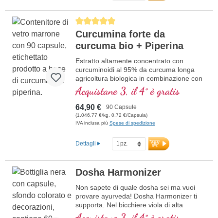
Average rating of 5 out of 5 stars
Curcumina forte da
curcuma bio + Piperina
Estratto altamente concentrato con
curcuminoidi al 95% da curcuma longa
agricoltura biologica in combinazione con
estratto di pepe nero da agricoltura
Acquistane 3, il 4° è gratis
biologica, in vetro violetto di alta qualità
64,90 €
90 Capsule
(1.046,77 €/kg, 0,72 €/Capsula)
IVA inclusa più
Spese di spedizione
Dettagli
Dosha Harmonizer
Non sapete di quale dosha sei ma vuoi
provare ayurveda! Dosha Harmonizer ti
supporta. Nel bicchiere viola di alta
qualità.
Acquistane 3, il 4° è gratis