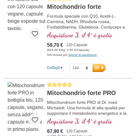
Mitochondrio forte
Formula speciale con Q10, Acetil-L-
Carntina, NADH, Rhodiola rosea,
Fosfatidilserina, Glutatione, Cordyceps e
rame, che contribuisce al normale
Acquistane 3, il 4° è gratis
metabolismo di energia (sotto forma di
ATP nella catena respiratoria cellulare).
59,70 €
120 Capsule
(918,46 €/kg, 0,50 €/Capsula)
IVA inclusa più
Spese di spedizione
Dettagli
Average rating of 5 out of 5 stars
Mitochondrio forte PRO
Mitochondrium forte PRO di Dr. med.
Michalzik: Una formula di alta qualità per
supportare il metabolismo energetico e la
salute cellulare. Include NADH, Q10,
Acquistane 3, il 4° è gratis
Resveratrolo e Tiamina, che promuovono
il metabolismo energetico, oltre all'acido
67,90 €
120 Capsule
R-Alfa-Lipoico nella preziosa forma di