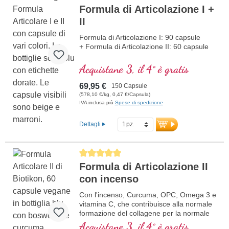
Formula di Articolazione I +
II
Formula di Articolazione I: 90 capsule
+ Formula di Articolazione II: 60 capsule
Acquistane 3, il 4° è gratis
69,95 €
150 Capsule
(578,10 €/kg, 0,47 €/Capsula)
IVA inclusa più
Spese di spedizione
Dettagli
Average rating of 5 out of 5 stars
Formula di Articolazione II
con incenso
Con l'incenso, Curcuma, OPC, Omega 3 e
vitamina C, che contribuisce alla normale
formazione del collagene per la normale
funzione della cartilaginea. Per la cura
Acquistane 3, il 4° è gratis