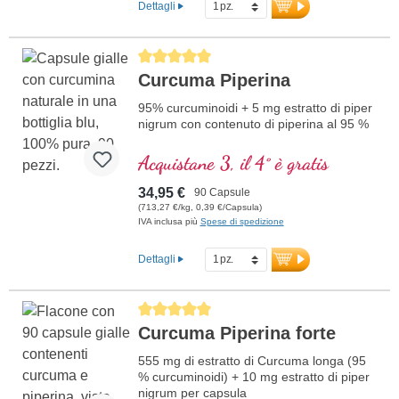
Dettagli
Average rating of 5 out of 5 stars
Curcuma Piperina
95% curcuminoidi + 5 mg estratto di piper
nigrum con contenuto di piperina al 95 %
Acquistane 3, il 4° è gratis
34,95 €
90 Capsule
(713,27 €/kg, 0,39 €/Capsula)
IVA inclusa più
Spese di spedizione
Dettagli
Average rating of 5 out of 5 stars
Curcuma Piperina forte
555 mg di estratto di Curcuma longa (95
% curcuminoidi) + 10 mg estratto di piper
nigrum per capsula