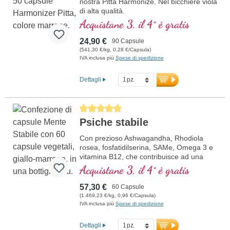
nostra Pitta Harmonize. Nel bicchiere viola
di alta qualità.
Acquistane 3, il 4° è gratis
24,90 €
90 Capsule
(541,30 €/kg, 0,28 €/Capsula)
IVA inclusa più
Spese di spedizione
Dettagli
Average rating of 5 out of 5 stars
Psiche stabile
Con prezioso Ashwagandha, Rhodiola
rosea, fosfatidilserina, SAMe, Omega 3 e
vitamina B12, che contribuisce ad una
funzione normale della psiche
Acquistane 3, il 4° è gratis
57,30 €
60 Capsule
(1.469,23 €/kg, 0,96 €/Capsula)
IVA inclusa più
Spese di spedizione
Dettagli